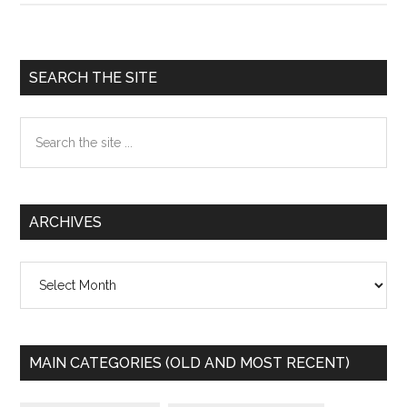
sites
(many)
/
Primary
SEARCH THE SITE
ニ
Sidebar
ュ
Search
ー
the
ス
site
サ
...
イ
ARCHIVES
ト
（い
Archives
ろ
い
ろ）
MAIN CATEGORIES (OLD AND MOST RECENT)