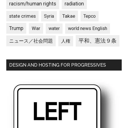
racism/human rights
radiation
state crimes
Takae
Syria
Tepco
Trump
War
water
world news English
平和、憲法９条
ニュース／社会問題
人権
DESIGN AND HOSTING FOR PROGRESSIVES