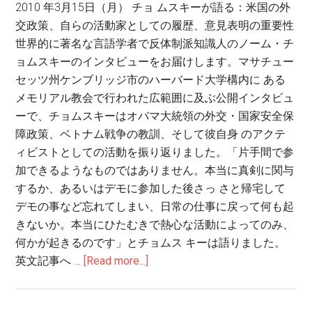
2010 年3月15日（月） チョ ムスキーが語る：米国の外
ブ
交政策、自らの活動家としての履歴、意見表明の重要性
ス
世界的に著名な言語学者で反体制派知識人のノーム・チ
ョムスキーのインタビューをお届けします。マサチュー
セッツ州ケンブリッジ市のハーバード大学構内に ある
メモリアル教会で行われた広範囲に及ぶ公開インタビュ
ーで、チョムスキーはオバマ大統領の外交・国家安全保
障政策、ベトナム戦争の教訓、そして彼自身 のアクテ
ィビストとしての活動を振り返りました。「片手間で参
加できるようなものではありません。本当に真剣に関与
するか、あるいはデモに参加した後さっ さと帰宅して
デモの事など忘れてしまい、日常の仕事に戻って何も起
きないか。本当にひたむきで熱心な活動によってのみ、
何かが起きるのです」とチョムス キーは語りました。
英文記事へ …
[Read more...]
about
デ
モ