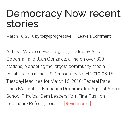
ク
ラ
Democracy Now recent
シ
stories
ー・
ナ
March 16, 2010
by
tokyoprogressive
Leave a Comment
ウ！
３
A daily TV/radio news program, hosted by Amy
月
Goodman and Juan Gonzalez, airing on over 800
stations, pioneering the largest community media
collaboration in the U.S.Democracy Now! 2010-03-16
TuesdayHeadlines for March 16, 2010; Federal Panel
Finds NY Dept. of Education Discriminated Against Arabic
School Principal; Dem Leadership in Final Push on
Healthcare Reform, House …
[Read more...]
about
Democracy
Now
recent