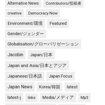
Alternative News
Contributors/投稿者
creative
Democracy Now
Environment/環境
Featured
Gender/ジェンダー
Globalisation/グローバリゼーション
Jacobin
Japan/日本
Japan and Asia/日本とアジア
Japanese/日本語
Japan Focus
Japan News
latest
Korea/韓国
latest-j
Media/メディア
Mp3
links