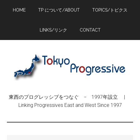
Skip
Skip
Skip
HOME
TP について/ABOUT
TOPICS/トピクス
to
to
to
main
primary
footer
content
sidebar
LINKS/リンク
CONTACT
東西のプログレッシブをつなぐ − 1997年設立 |
Linking Progressives East and West Since 1997