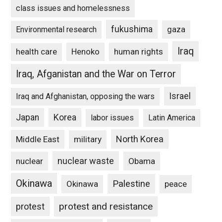
class issues and homelessness
fukushima
gaza
Environmental research
Iraq
Henoko
human rights
health care
Iraq, Afganistan and the War on Terror
Israel
Iraq and Afghanistan, opposing the wars
Japan
Korea
labor issues
Latin America
North Korea
Middle East
military
nuclear waste
nuclear
Obama
Okinawa
Palestine
Okinawa
peace
protest and resistance
protest