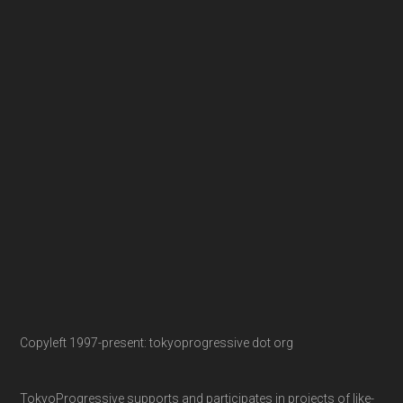
Copyleft 1997-present: tokyoprogressive dot org
TokyoProgressive supports and participates in projects of like-