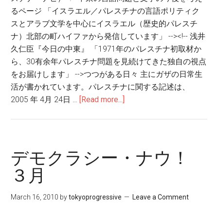
るページ 「イスラエル／パレスチナの言語ポリティク
スとアラブ文学を中心にイスラエル（歴史的パレスチ
ナ）北部の町ハイファから発信しています」 --><!-- 浅井
久仁臣『今日の中東』 「1971年のパレスチナ初取材か
ら、30有余年パレスチナ問題を見続けてきた独自の視点
をお届けします」 -->つつがある日々 主にガザの日常生
活が書かれています。パレスチナに関する記述は、
2005 年 4月 24日 …
[Read more...]
about
パ
レ
ス
チ
デモクラシー・ナウ！
ナ・
３月
ア
ー
March 16, 2010
by
tokyoprogressive
Leave a Comment
カ
イ