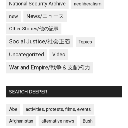
National Security Archive
neoliberalism
News/ニュース
new
Other Stories/他の記事
Social Justice/社会正義
Topics
Uncategorized
Video
War and Empire/戦争＆支配権力
SEARCH DEEPER
Abe
activities, protests, films, events
Afghanistan
alternative news
Bush