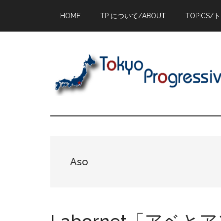
Skip
Skip
Skip
HOME
TP について/ABOUT
TOPICS/
to
to
to
main
primary
footer
content
sidebar
Aso