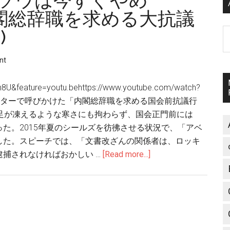
とアソウは今すぐやめ
閣総辞職を求める大抗議
)
A
nt
U&feature=youtu.behttps://www.youtube.com/watch?
be 個人がツイッターで呼びかけた「内閣総辞職を求める国会前抗議行
足が凍えるような寒さにも拘わらず、国会正門前には
た。2015年夏のシールズを彷彿させる状況で、「アベ
した。スピーチでは、「文書改ざんの関係者は、ロッキ
捕されなければおかしい …
[Read more...]
about
Labornet「ア
ベ
と
ア
ソ