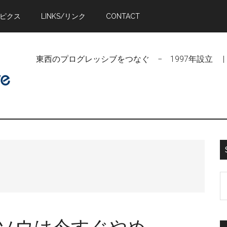
トピクス
LINKS/リンク
CONTACT
東西のプログレッシブをつなぐ − 1997年設立 | Linking Pr
S
t
si
...