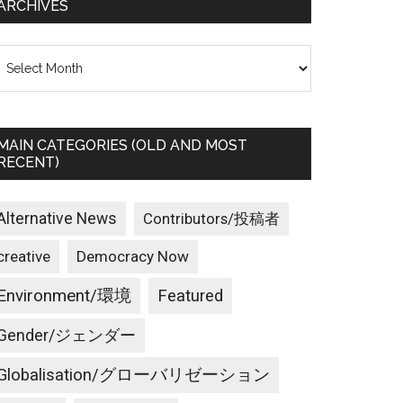
ARCHIVES
rchives
MAIN CATEGORIES (OLD AND MOST
RECENT)
Alternative News
Contributors/投稿者
creative
Democracy Now
Environment/環境
Featured
Gender/ジェンダー
Globalisation/グローバリゼーション