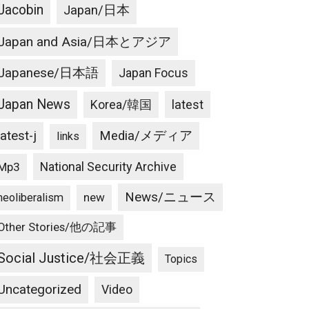
Jacobin
Japan/日本
Japan and Asia/日本とアジア
Japanese/日本語
Japan Focus
Japan News
latest
Korea/韓国
latest-j
Media/メディア
links
National Security Archive
Mp3
News/ニュース
new
neoliberalism
Other Stories/他の記事
Social Justice/社会正義
Topics
Uncategorized
Video