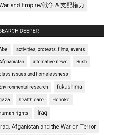
War and Empire/戦争＆支配権力
SEARCH DEEPER
Abe
activities, protests, films, events
Afghanistan
alternative news
Bush
class issues and homelessness
fukushima
Environmental research
gaza
Henoko
health care
Iraq
human rights
Iraq, Afganistan and the War on Terror