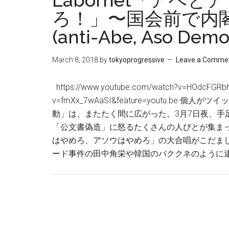
Labornet「アベ
ろ！」〜国会前で内
(anti-Abe, Aso Demo
March 8, 2018
by
tokyoprogressive
Leave a Comme
https://www.youtube.com/watch?v=HOdcFGRbh8
v=fmXx_7wAaSI&feature=youtu.
動」は、またたく間に広がった。3月7日夜、手
「公文書偽造」に怒るたくさんの人びとが集まっ
はやめろ、アソウはやめろ」の大合唱がこだま
ード事件の田中角栄や韓国のパククネのように逮