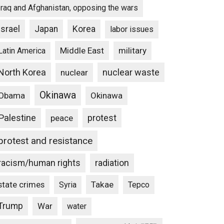
Iraq and Afghanistan, opposing the wars
Israel
Japan
Korea
labor issues
Middle East
military
Latin America
North Korea
nuclear waste
nuclear
Okinawa
Obama
Okinawa
Palestine
protest
peace
protest and resistance
racism/human rights
radiation
state crimes
Takae
Syria
Tepco
Trump
War
water