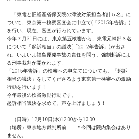
「東電と旧経産省保安院の津波対策担当者計５名」に
ついて、東京第一検察審査会に申立て(「2015年告訴」)
を行い、現在、審査が行われています。
今年７月31日には、東京第五検審から、東電元幹部３名
について「起訴相当」の議決(「2012年告訴」)が出さ
れ、いよいよ福島原発事故の責任を問う、強制起訴によ
る刑事裁判が開かれます。
「2015年告訴」の検審への申立てについても、「起訴
相当の議決」をしてくださるよう東京第一検審への激励
行動を行います！
今年最後の検審激励行動です。
起訴相当議決を求めて、声を上げましょう！
（日時）12月10日(木)12:00から13:00
（場所）東京地方裁判所前 ＊今回は院内集会はあり
ません。