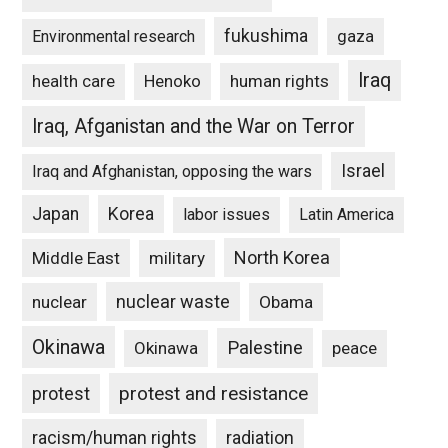
fukushima
gaza
Environmental research
Iraq
Henoko
human rights
health care
Iraq, Afganistan and the War on Terror
Israel
Iraq and Afghanistan, opposing the wars
Japan
Korea
labor issues
Latin America
North Korea
Middle East
military
nuclear waste
nuclear
Obama
Okinawa
Palestine
Okinawa
peace
protest and resistance
protest
racism/human rights
radiation