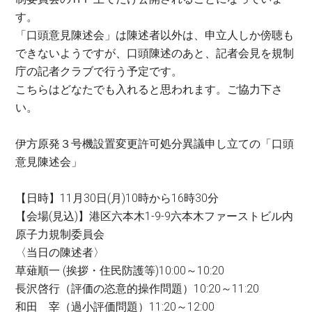
す。
「口頭意見陳述会」は陳述者以外は、申立人しか傍聴も
できないようですが、口頭陳述のあと、記者会見を規制
庁の記者クラブで行う予定です。
こちらはどなたでも入れると思われます。ご協力下さ
い。
伊方原発３号機設置変更許可処分異議申し立ての「口頭
意見陳述会」
【日時】11月30日(月)10時から16時30分
【会場(見込)】港区六本木1-9-9六本木ファーストビル内
原子力規制委員会
〈当日の陳述者〉
草薙順一 (挨拶・住民防護等)10:00～10:20
長沢啓行（評価の恣意的操作問題）10:20～11:20
和田 宰（過小評価問題）11:20～12:00