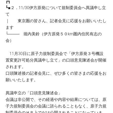
┏┓
┗■２．11/30伊方原発について規制委員会へ異議申し立
て
｜ 東京圏の皆さん、記者会見に応援をお願いいたし
ます
└──── 堀内美鈴（伊方原発５０km圏内住民有志の
会）
11月30日に原子力規制委員会で「伊方原発３号機設
置変更許可処分異議申し立て」の口頭意見陳述会が開催
されます。
口頭陳述後の記者会見に、ぜひ多くの皆さまの応援をお
願いいたします。
異議申立の「口頭意見陳述会」
会議は非公開で、その経過や内容や結果については、原
子力規制委員会の会議に諮られることもなく、原子力規
制委員会のＨＰ上でだけ公開されることになっていま