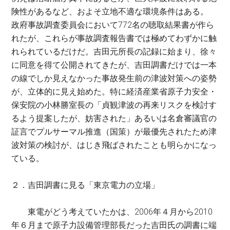
険性があるなど、およそ立地不適な環境条件はある。
政府事故調査委員会において772名の聴取結果書が作ら
れたが、これらが事故調査報告書では極めてわずかに触
れられているだけだ。吉田元所長の記録に始まり、徐々
に同意を得て公開されてきたが、吉田調書だけでは一本
の線でしか見えなかった事故発生前の津波対策への姿勢
が、立体的に見え始めた。特に経済産業省原子力安全・
保安院の小林勝室長の「貞観津波の再来リスクを検討す
るよう提案したが、妨害された」あるいは名倉審議官の
証言でプルサーマル推進（国策）が最優先されたため津
波対策の検討が、はじき飛ばされたことも明らかになっ
ている。
２．吉田調書に見る「東京電力の立場」
東電がどう考えていたかは、2006年４月から2010
年６月まで原子力設備管理部長だった吉田氏の調書に端