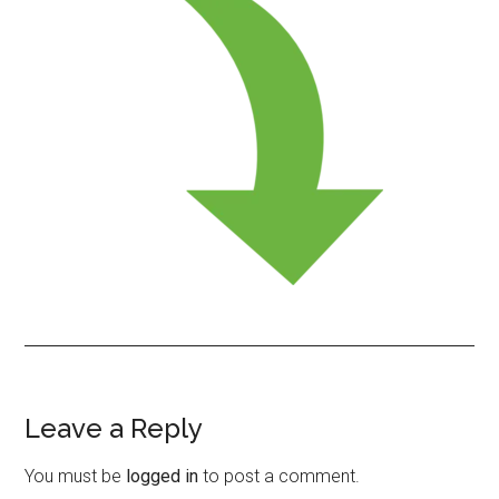
Leave a Reply
Reader
Interactions
You must be
logged in
to post a comment.