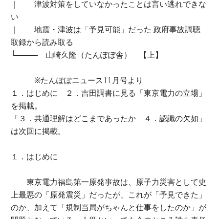
｜ 津波対策をしていなかったことは言い逃れできな
い
｜ 地震・津波は「予見可能」だった 政府事故調聴
取録から読み取る
└──── 山崎久隆（たんぽぽ舎） 【上】
※たんぽぽニュース11月号より
１．はじめに ２．吉田調書に見る「東京電力の立場」
を掲載。
「３．共通理解はどこまであったか ４．認識の欠如」
は次回に掲載。
１．はじめに
東京電力福島第一原発事故は、原子力災害として史
上最悪の「原発震災」だったが、これが「予見できた」
のか、加えて「規制当局がちゃんと仕事をしたのか」が