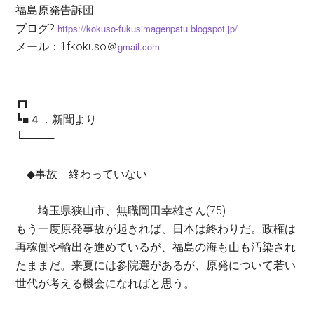
福島原発告訴団
ブログ?
https://kokuso-fukusimagenpatu.blogspot.jp/
メール：1fkokuso＠
gmail.com
┏┓
┗■４．新聞より
└────
◆事故 終わっていない
埼玉県狭山市、無職岡田幸雄さん(75)
もう一度原発事故が起きれば、日本は終わりだ。政権は
再稼働や輸出を進めているが、福島の海も山も汚染され
たままだ。来夏には参院選があるが、原発について若い
世代が考える機会になればと思う。