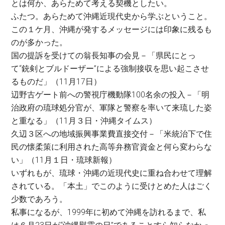
とは何か、あらためて考える契機としたい。
ふたつ。あらためて沖縄近現代史から学ぶということ。
この１ケ月、沖縄が発するメッセージには印象に残るも
のが多かった。
国の提訴を受けての翁長知事の会見－「県民にとっ
て“銃剣とブルドーザー”による強制接収を思い起こさせ
るものだ」（11月17日）
辺野古ゲート前への警視庁機動隊100名余の投入－「明
治政府の琉球処分官が、軍隊と警察を率いて来琉した姿
と重なる」（11月３日・沖縄タイムス）
久辺３区への地域振興事業費直接交付－「米統治下で住
民の懐柔策に利用された高等弁務官資金と何ら変わらな
い」（11月１日・琉球新報）
いずれもが、琉球・沖縄の近現代史に重ね合わせて理解
されている。「本土」でこのように受けとめた人はごく
少数であろう。
私事になるが、1999年に初めて沖縄を訪れるまで、私