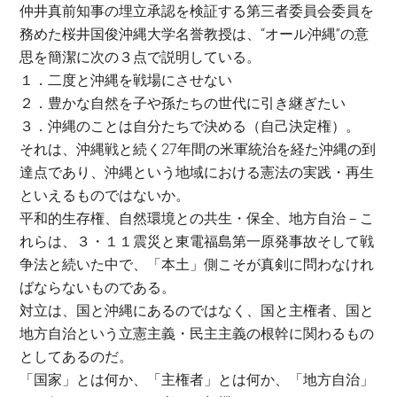
仲井真前知事の埋立承認を検証する第三者委員会委員を
務めた桜井国俊沖縄大学名誉教授は、“オール沖縄”の意
思を簡潔に次の３点で説明している。
１．二度と沖縄を戦場にさせない
２．豊かな自然を子や孫たちの世代に引き継ぎたい
３．沖縄のことは自分たちで決める（自己決定権）。
それは、沖縄戦と続く27年間の米軍統治を経た沖縄の到
達点であり、沖縄という地域における憲法の実践・再生
といえるものではないか。
平和的生存権、自然環境との共生・保全、地方自治－こ
れらは、３・１１震災と東電福島第一原発事故そして戦
争法と続いた中で、「本土」側こそが真剣に問わなけれ
ばならないものである。
対立は、国と沖縄にあるのではなく、国と主権者、国と
地方自治という立憲主義・民主主義の根幹に関わるもの
としてあるのだ。
「国家」とは何か、「主権者」とは何か、「地方自治」