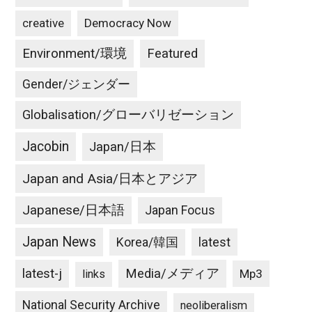
creative
Democracy Now
Environment/環境
Featured
Gender/ジェンダー
Globalisation/グローバリゼーション
Jacobin
Japan/日本
Japan and Asia/日本とアジア
Japanese/日本語
Japan Focus
Japan News
latest
Korea/韓国
latest-j
Media/メディア
Mp3
links
National Security Archive
neoliberalism