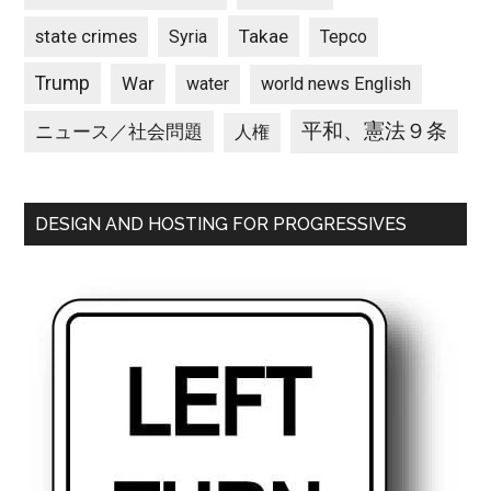
state crimes
Takae
Syria
Tepco
Trump
War
water
world news English
平和、憲法９条
ニュース／社会問題
人権
DESIGN AND HOSTING FOR PROGRESSIVES