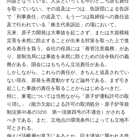
問題となっている。人災といっても今のところ誰も責任
を取っていない。その追及は一つは、告訴団による告訴
で「刑事責任」の追及で、もう一つは取締役への責任追
及で行われている「株主代表訴訟」の場において。
元来、原子力開発は大事故を起こさず、または大規模核
災害を未然に防止することが出来る対策を取った上で進
める責任を負う。会社の役員には「善管注意義務」があ
り、規制当局には事故を未然に防ぐための法令執行の義
務がある。国会にはもちろん立法責任がある。
しかしながら、これらの責任が、きちんと追及されてい
ない現在、原発を再度動かすなど論外である。まず引き
起こした事故の責任を取ることからはじめるべきだ。
特に、東電については当然ながら「原子炉運転許可の取
り消し」（能力欠如による許可の取消処分・原子炉等規
制法第46条の3の6 第一項第四号の不適合）がされる
べきである。また、立地点の環境条件によっても立地不
可とされる。
例えば活断層が真下にあるとか、巨大津波に襲われる危