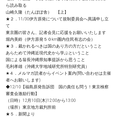
ら読み取る
山崎久隆（たんぽぽ舎） 【上】
★２．11/30伊方原発について規制委員会へ異議申し立
て
東京圏の皆さん、記者会見に応援をお願いいたします
堀内美鈴（伊方原発５０km圏内住民有志の会）
★３．裁かれるべきは国のあり方の方だということ
あらためて沖縄近現代史から学ぶということ
国による翁長沖縄県知事提訴から思うこと
毛利孝雄（沖縄大学地域研究所特別研究員）
★４．メルマガ読者からイベント案内(問い合わせは主催
者へお願いします)
◆12/10【福島原発告訴団 国の責任も問う！東京検察
審査会激励行動】
（日時）12月10日(木)12:00から13:00
（場所）東京地方裁判所前
★５．新聞より