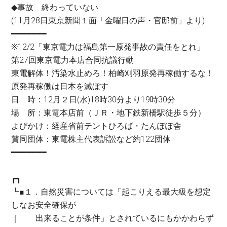
◆事故 終わっていない
(11月28日東京新聞１面「金曜日の声・官邸前」より)
━━━━━━━
※12/2「東京電力は福島第一原発事故の責任をとれ」
第27回東京電力本店合同抗議行動
東電解体！汚染水止めろ！柏崎刈羽原発再稼働するな！
原発再稼働は日本を滅ぼす
日 時：12月２日(水)18時30分より19時30分
場 所：東電本店前（ＪＲ・地下鉄新橋駅徒歩５分）
よびかけ：経産省前テントひろば・たんぽぽ舎
賛同団体：東電株主代表訴訟など約122団体
━━━━━━━
┏┓
┗■１．自然災害については「起こりえる最大級を想定
しなお安全確保が
｜ 出来ることが条件」とされているにもかかわらず