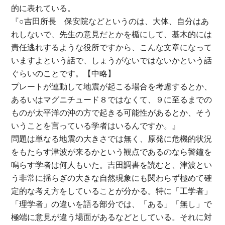
的に表れている。
『○吉田所長 保安院などというのは、大体、自分はあ
れしないで、先生の意見だとかを楯にして、基木的には
責任逃れするような役所ですから、こんな文章になって
いますよという話で、しょうがないではないかという話
ぐらいのことです。【中略】
プレートが連動して地震が起こる場合を考慮するとか、
あるいはマグニチュード８ではなくて、９に至るまでの
ものが太平洋の沖の方で起きる可能性があるとか、そう
いうことを言っている学者はいるんですか。』
問題は単なる地震の大きさでは無く、原発に危機的状況
をもたらす津波が来るかという観点であるのなら警鐘を
鳴らす学者は何人もいた。吉田調書を読むと、津波とい
う非常に揺らぎの大きな自然現象にも関わらず極めて確
定的な考え方をしていることが分かる。特に「工学者」
「理学者」の違いを語る部分では、「ある」「無し」で
極端に意見が違う場面があるなどとしている。それに対