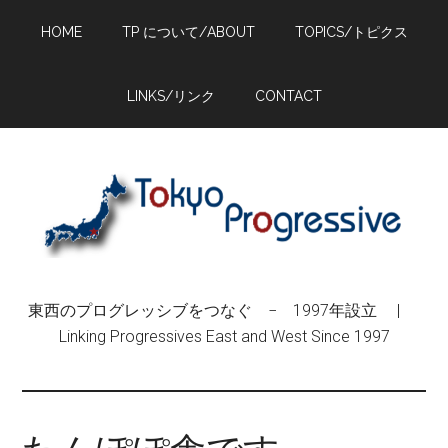
Skip
Skip
Skip
HOME
TP について/ABOUT
TOPICS/トピクス
to
to
to
main
primary
footer
content
sidebar
LINKS/リンク
CONTACT
東西のプログレッシブをつなぐ − 1997年設立 |
Linking Progressives East and West Since 1997