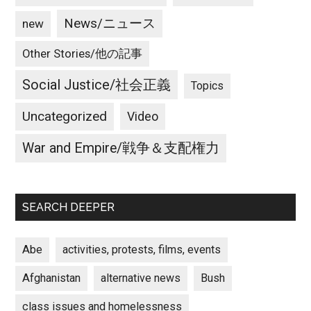
News/ニュース
new
Other Stories/他の記事
Social Justice/社会正義
Topics
Uncategorized
Video
War and Empire/戦争＆支配権力
SEARCH DEEPER
Abe
activities, protests, films, events
Afghanistan
alternative news
Bush
class issues and homelessness