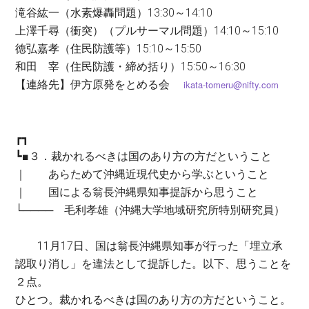
滝谷紘一（水素爆轟問題）13:30～14:10
上澤千尋（衝突）（プルサーマル問題）14:10～15:10
徳弘嘉孝（住民防護等）15:10～15:50
和田 宰（住民防護・締め括り）15:50～16:30
【連絡先】伊方原発をとめる会
ikata-tomeru@nifty.com
┏┓
┗■３．裁かれるべきは国のあり方の方だということ
｜ あらためて沖縄近現代史から学ぶということ
｜ 国による翁長沖縄県知事提訴から思うこと
└──── 毛利孝雄（沖縄大学地域研究所特別研究員）
11月17日、国は翁長沖縄県知事が行った「埋立承
認取り消し」を違法として提訴した。以下、思うことを
２点。
ひとつ。裁かれるべきは国のあり方の方だということ。