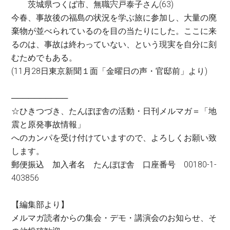
茨城県つくば市、無職宍戸泰子さん(63)
今春、事故後の福島の状況を学ぶ旅に参加し、大量の廃
棄物が並べられているのを目の当たりにした。ここに来
るのは、事故は終わっていない、という現実を自分に刻
むためでもある。
(11月28日東京新聞１面「金曜日の声・官邸前」より)
──────────
☆ひきつづき、たんぽぽ舎の活動・日刊メルマガ＝「地
震と原発事故情報」
へのカンパを受け付けていますので、よろしくお願い致
します。
郵便振込 加入者名 たんぽぽ舎 口座番号 00180-1-
403856
【編集部より】
メルマガ読者からの集会・デモ・講演会のお知らせ、そ