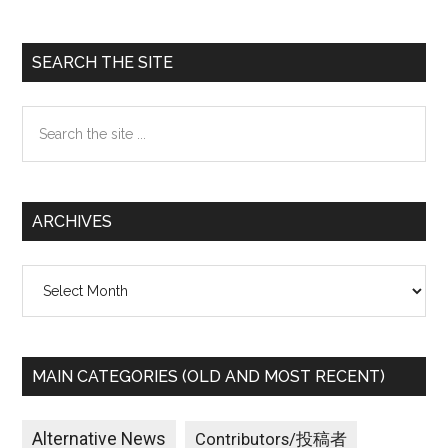
Primary
SEARCH THE SITE
Sidebar
Search
the
site
...
ARCHIVES
Archives
MAIN CATEGORIES (OLD AND MOST RECENT)
Alternative News
Contributors/投稿者