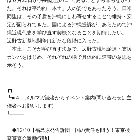
は６月23日が“沖縄慰霊の日”であることすら知らなかっ
た。それは平均的「本土」人の姿でもあったろう。日米
同盟は、その矛盾を沖縄にしわ寄せすることで維持・安
定が図られてきた。国による沖縄提訴が、あらためて沖
縄近現代史を学び直す契機となることを期待したい。
辺野古新基地闘争は新たな段階に入った。
「本土」こそが学び直す決意で、辺野古現地派遣・支援
カンパをはじめ、それぞれの場で具体的に連帯の意思を
示そう。
┏┓
┗■４．メルマガ読者からイベント案内(問い合わせは主
催者へお願いします)
└────
◆12/10【福島原発告訴団 国の責任も問う！東京検
察審査会激励行動】