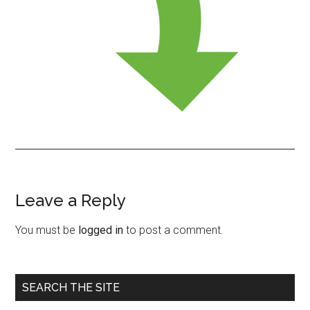
Leave a Reply
Reader
Interactions
You must be
logged in
to post a comment.
Primary
SEARCH THE SITE