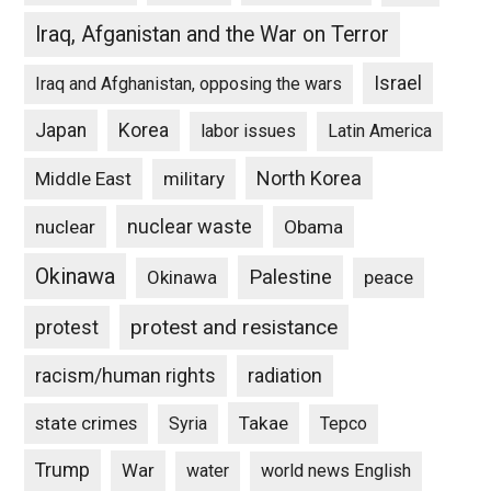
Iraq, Afganistan and the War on Terror
Israel
Iraq and Afghanistan, opposing the wars
Japan
Korea
labor issues
Latin America
North Korea
Middle East
military
nuclear waste
nuclear
Obama
Okinawa
Palestine
Okinawa
peace
protest and resistance
protest
racism/human rights
radiation
state crimes
Takae
Syria
Tepco
Trump
War
water
world news English