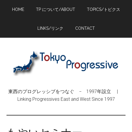
Skip
Skip
Skip
HOME
TP について/ABOUT
TOPICS/トピクス
to
to
to
main
primary
footer
content
sidebar
LINKS/リンク
CONTACT
東西のプログレッシブをつなぐ − 1997年設立 |
Linking Progressives East and West Since 1997