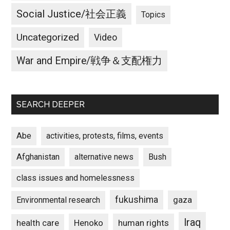
Social Justice/社会正義
Topics
Uncategorized
Video
War and Empire/戦争＆支配権力
SEARCH DEEPER
Abe
activities, protests, films, events
Afghanistan
alternative news
Bush
class issues and homelessness
fukushima
gaza
Environmental research
Iraq
Henoko
human rights
health care