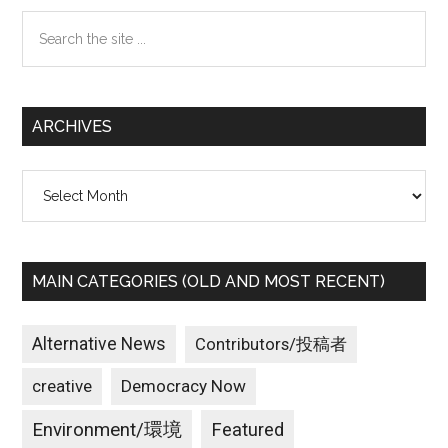
Sidebar
Search
the
site
...
ARCHIVES
Archives
MAIN CATEGORIES (OLD AND MOST RECENT)
Alternative News
Contributors/投稿者
creative
Democracy Now
Environment/環境
Featured