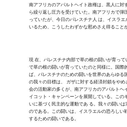
南アフリカのアパルトヘイト政権は、黒人に対
ら繰り返し圧力を受けていた。南アフリカで弾
っていたが、今日のパレスチナ人 は、イスラ
いるため、こうしたわずかな慰めさえ得ること
現 在、パレスチナ内部で草の根の闘いが育っ
で草の根の闘いが育っていたのと同様に。国際
ば、パレスチナのための闘いを世界のあらゆる
の我々の目標は、 ガザに対する経済封鎖をや
会の活動家の多くが、南アフリカのアパルトヘ
イコット・キャンペーンを展開している。この
いに基づく民主的な運動であ る。我々の闘い
のである。この闘いは、イスラエルの恐ろしい
するための闘いである。