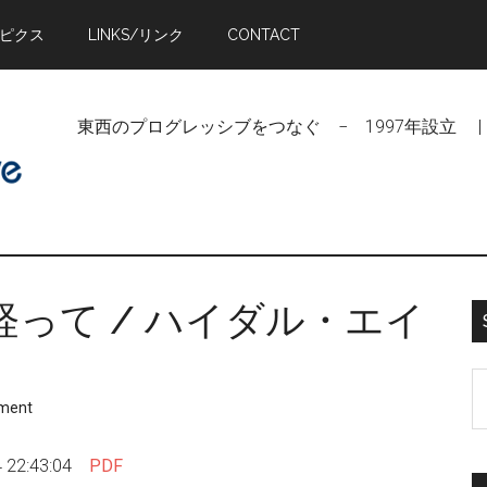
トピクス
LINKS/リンク
CONTACT
東西のプログレッシブをつなぐ − 1997年設立 | Linking Pr
って / ハイダル・エイ
S
ment
t
si
22:43:04
PDF
...