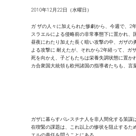
2010年12月22日（水曜日）
ガ ザの人々に加えられた惨劇から、今週で、2
スラエルによる侵略前の非常事態下に置かれ、国
昼夜にわたり加えた長く暗い攻撃の中、ガザの
よる攻撃に 耐えたが、それから2年経って、ガ
死を向かえ、子どもたちは栄養失調状態に置か
カ合衆国大統領も欧州諸国の指導者たちも、言
ガザに暮らすパレスチナ人を非人間化する策謀
在喫緊の課題は、これ以上の惨状を阻止するた
エルの責任を問うことにある。