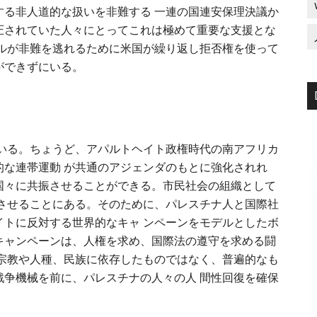
する非人道的な扱いを非難する 一連の国連安保理決議か
圧されていた人々にとってこれは極めて重要な支援とな
エルが非難を逃れるために米国が繰り返し拒否権を使って
ができずにいる。
ている。ちょうど、アパルトヘイト政権時代の南アフリカ
的な連帯運動 が共通のアジェンダのもとに強化されれ
国々に共振させることができる。市民社会の組織として
めさせることにある。そのために、パレスチナ人と国際社
イトに反対する世界的なキャ ンペーンをモデルとしたボ
キャンペーンは、人権を求め、国際法の遵守を求める闘
は宗教や人種、民族に依存したものではなく、普遍的なも
戦争機械を前に、パレスチナの人々の人 間性回復を確保