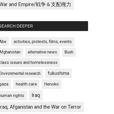
War and Empire/戦争＆支配権力
SEARCH DEEPER
Abe
activities, protests, films, events
Afghanistan
alternative news
Bush
class issues and homelessness
fukushima
Environmental research
gaza
Henoko
health care
Iraq
human rights
Iraq, Afganistan and the War on Terror