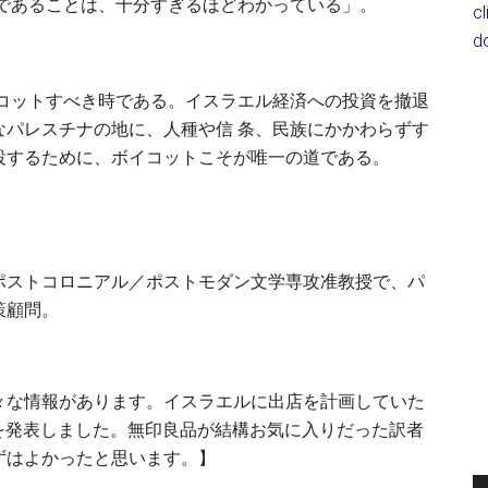
であることは、十分すぎるほどわかっている」。
c
d
イコットすべき時である。イスラエル経済への投資を撤退
なパレスチナの地に、人種や信 条、民族にかかわらずす
設するために、ボイコットこそが唯一の道である。
ポストコロニアル／ポストモダン文学専攻准教授で、パ
策顧問。
々な情報があります。イスラエルに出店を計画していた
回を発表しました。無印良品が結構お気に入りだった訳者
ずはよかったと思います。】