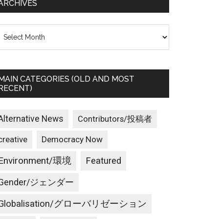
ARCHIVES
rchives
MAIN CATEGORIES (OLD AND MOST
RECENT)
Alternative News
Contributors/投稿者
creative
Democracy Now
Environment/環境
Featured
Gender/ジェンダー
Globalisation/グローバリゼーション