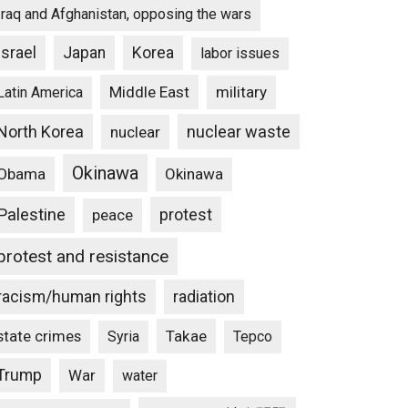
Iraq and Afghanistan, opposing the wars
Israel
Japan
Korea
labor issues
Middle East
military
Latin America
North Korea
nuclear waste
nuclear
Okinawa
Obama
Okinawa
Palestine
protest
peace
protest and resistance
racism/human rights
radiation
state crimes
Takae
Syria
Tepco
Trump
War
water