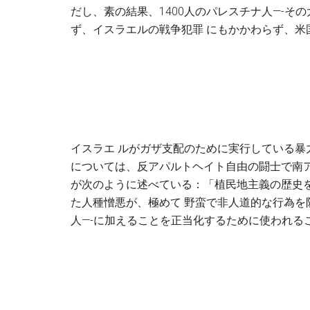
だし、素の結果、1400人のパレスチナ人—-そ
ず、イスラエルの戦争犯罪 にもかかわらず、米
イスラエ ルがガザ支配のために実行している
については、反アパルトヘイト自由の闘士で南
が次のように述べている：「植民地主義の歴史
た人種憎悪が、極めて 野蛮で非人道的な行為を
人—-に加えることを正当化するために使われる