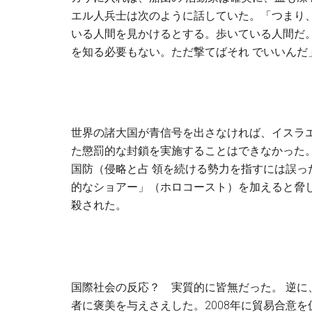
エル人兵士は次のように話していた。「つまり
いる人間を見かけるとする。歩いている人間だ
を知る必要もない。ただ撃てばそれ でいいんだ
世界の諸大国が青信号を出さなければ、イスラエ
た懲罰的な封鎖を実施することはできなかった。
国防（侵略と占 領を続ける勢力を指すには誤
的なショアー」（ホロコースト）を加えると脅し
殺された。
国際社会の反応？ 実質的に皆無だった。 逆に
者に褒美を与えさえした。2008年に貿易合意を