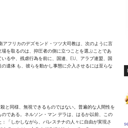
る南アフリカのデズモンド・ツツ大司教は、次のように言
立場を取るのは、抑圧者の側に立つことを選ぶことであ
いる中、残虐行為を前に、国連、EU、アラブ連盟、国
性の遺体 も、彼らを動かし事態に介入させるには至らな
ビル虐殺と同様、無視できるものではない。普遍的な人間性を
ものである。ネルソン・マン デラは、はるか以前、この
た：「しかしながら、パレスチナの人々に自由が実現さ
se