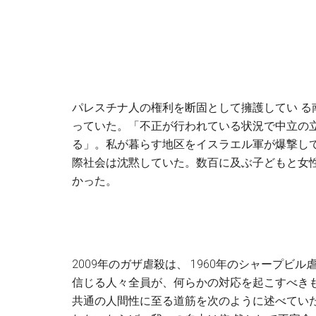
パレスチナ人の権利を断固として擁護してい 
っていた。「不正が行われている状況で中立の
る」。私が暮らす地区をイスラエル軍が爆撃して
際社会は沈黙していた。数百に及ぶ子どもと女
かった。
2009年のガザ虐殺は、 1960年のシャープ
信じる人々全員が、何らかの対応を起こすべき
共通の人間性に至る道筋を次のように述べてい