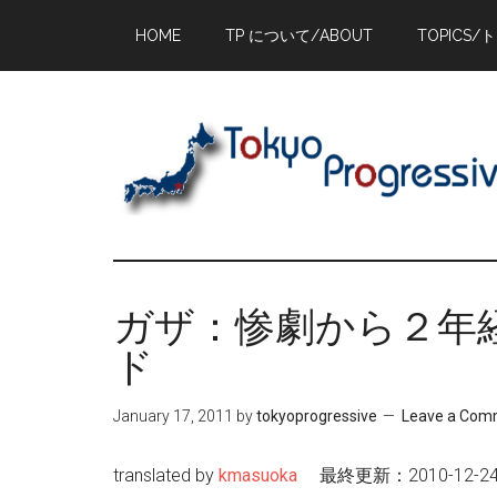
Skip
Skip
Skip
HOME
TP について/ABOUT
TOPICS/
to
to
to
main
primary
footer
content
sidebar
ガザ：惨劇から２年経
ド
January 17, 2011
by
tokyoprogressive
Leave a Com
translated by
kmasuoka
最終更新：2010-12-24 