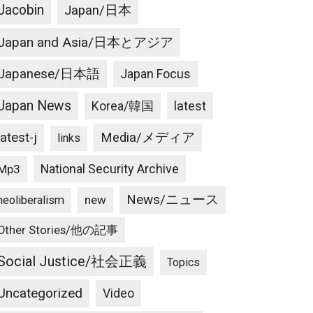
Jacobin
Japan/日本
Japan and Asia/日本とアジア
Japanese/日本語
Japan Focus
Japan News
latest
Korea/韓国
latest-j
Media/メディア
links
National Security Archive
Mp3
News/ニュース
new
neoliberalism
Other Stories/他の記事
Social Justice/社会正義
Topics
Uncategorized
Video