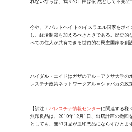
れないならば、我々の自由は依 然として不完全
今や、アパルトヘイ トのイスラエル国家をボ
し、経済制裁を加えるべきときである。歴史的
べての住人が共有できる世俗的な民主国家を創
ハイダル・エイドはガザのアル＝アクサ大学の
レスチナ政策ネットワークアル＝シャバカの政
【訳注：
パレスチナ情報センター
に関連する様
無印良品は、2010年12月1日、出店計画の撤
としても、無印良品が血印悪品にならずひとま