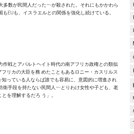
の大多数が民間人だった—-が殺された。それにもかかわら
国もEUも、イスラエルとの関係を強化し続けている。
暴力作戦とアパルトヘイト時代の南アフリカ政権との類似
アフリカの大臣を務 めたこともあるロニー・カスリルス
を知っている人ならば誰でも容易に、意図的に増進され
防衛手段を持たない民間人—-とりわけ女性や子ども、老
ことを理解するだろ う」。