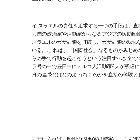
イ スラエルの責任を追求する一つの手段は、直
カ国の政治家や活動家からなるアジアの援助船団
スラエルのガザ封鎖を打破し、ガザ封鎖の残忍
いる。こ れは、「国際社会」なるものがみじ
らの手で行動を起こそうという注目すべき企て
ラ号の中で昼日中にトルコ人活動家9人が残虐
真の連帯とはどのよ うなものかを直接の体験と
ガザに入れば、船団の 活動家は確実に、血も