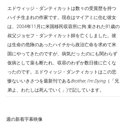
エドウィッジ・ダンティカットは数々の受賞歴を持つ
ハイチ生まれの作家です。現在はマイアミに住む彼女
は、2004年11月に米国移民収容所に拘 束された81歳の
叔父ジョセフ・ダンティカット師を亡くしました。彼
は生命の危険のあったハイチから政治亡命を求めて米
国にやってきたのですが、病気だっ たのにも関わらず
仮病として薬も断たれ、収容のわずか数日後に亡くな
ったのです。エドウィッジ・ダンティカットはこの悲
惨ないいきさつを最新刊である
Brother, I'm Dying
（「兄
弟よ、わたしは死んでいく」)で記しています。
週の新着字幕映像