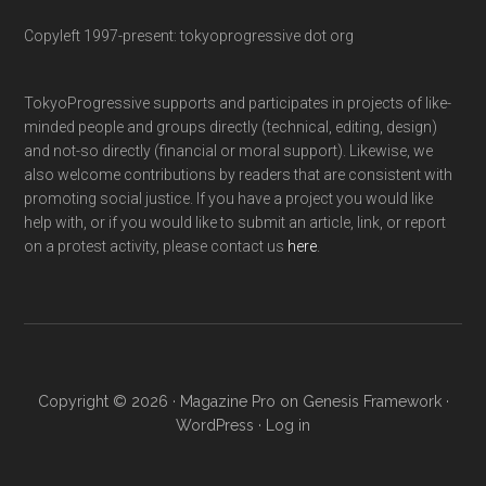
Copyleft 1997-present: tokyoprogressive dot org
TokyoProgressive supports and participates in projects of like-
minded people and groups directly (technical, editing, design)
and not-so directly (financial or moral support). Likewise, we
also welcome contributions by readers that are consistent with
promoting social justice. If you have a project you would like
help with, or if you would like to submit an article, link, or report
on a protest activity, please contact us
here
.
Copyright © 2026 ·
Magazine Pro
on
Genesis Framework
·
WordPress
·
Log in