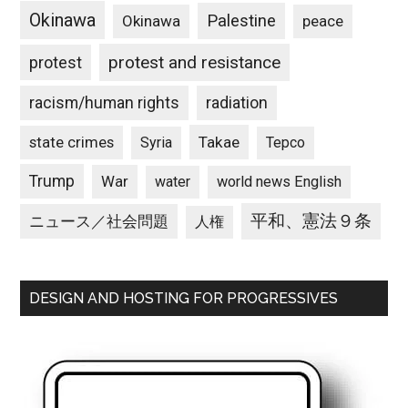
Okinawa
Palestine
Okinawa
peace
protest and resistance
protest
racism/human rights
radiation
state crimes
Takae
Syria
Tepco
Trump
War
water
world news English
平和、憲法９条
ニュース／社会問題
人権
DESIGN AND HOSTING FOR PROGRESSIVES