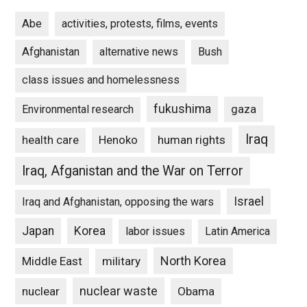
Abe
activities, protests, films, events
Afghanistan
alternative news
Bush
class issues and homelessness
fukushima
gaza
Environmental research
Iraq
Henoko
human rights
health care
Iraq, Afganistan and the War on Terror
Israel
Iraq and Afghanistan, opposing the wars
Japan
Korea
labor issues
Latin America
North Korea
Middle East
military
nuclear waste
nuclear
Obama