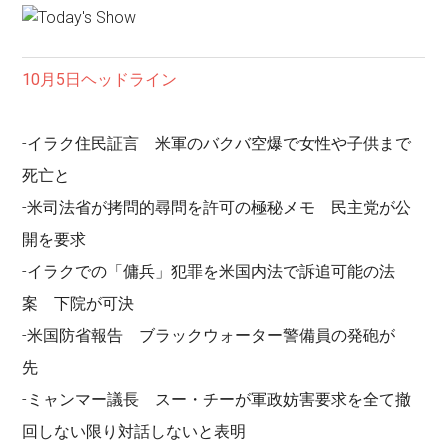
10月5日ヘッドライン
-イラク住民証言 米軍のバクバ空爆で女性や子供まで
死亡と
-米司法省が拷問的尋問を許可の極秘メモ 民主党が公
開を要求
-イラクでの「傭兵」犯罪を米国内法で訴追可能の法
案 下院が可決
-米国防省報告 ブラックウォーター警備員の発砲が
先
-ミャンマー議長 スー・チーが軍政妨害要求を全て撤
回しない限り対話しないと表明