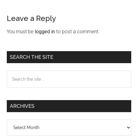
Leave a Reply
Reader
Interactions
You must be
logged in
to post a comment.
Primary
SEARCH THE SITE
Sidebar
Search
the
site
...
ARCHIVES
Archives