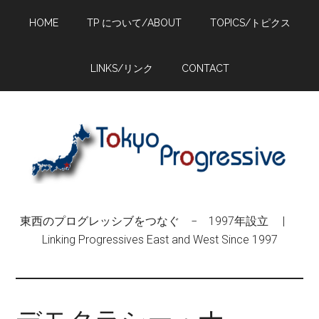
Skip
Skip
Skip
HOME
TP について/ABOUT
TOPICS/トピクス
to
to
to
main
primary
footer
content
sidebar
LINKS/リンク
CONTACT
東西のプログレッシブをつなぐ − 1997年設立 |
Linking Progressives East and West Since 1997