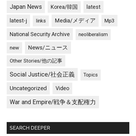
Japan News
latest
Korea/韓国
latest-j
Media/メディア
Mp3
links
National Security Archive
neoliberalism
News/ニュース
new
Other Stories/他の記事
Social Justice/社会正義
Topics
Uncategorized
Video
War and Empire/戦争＆支配権力
SEARCH DEEPER