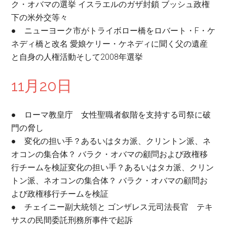
ク・オバマの選挙 イスラエルのガザ封鎖 ブッシュ政権
下の米外交等々
● ニューヨーク市がトライボロー橋をロバート・F・ケ
ネディ橋と改名 愛娘ケリー・ケネディに聞く父の遺産
と自身の人権活動そして2008年選挙
11月20日
● ローマ教皇庁 女性聖職者叙階を支持する司祭に破
門の脅し
● 変化の担い手？あるいはタカ派、クリントン派、ネ
オコンの集合体？ バラク・オバマの顧問および政権移
行チームを検証変化の担い手？あるいはタカ派、クリン
トン派、ネオコンの集合体？ バラク・オバマの顧問お
よび政権移行チームを検証
● チェイニー副大統領と ゴンザレス元司法長官 テキ
サスの民間委託刑務所事件で起訴