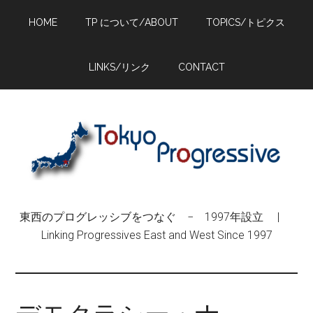
Skip
Skip
Skip
HOME
TP について/ABOUT
TOPICS/トピクス
to
to
to
main
primary
footer
content
sidebar
LINKS/リンク
CONTACT
東西のプログレッシブをつなぐ − 1997年設立 |
Linking Progressives East and West Since 1997