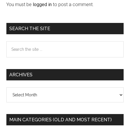
Interactions
You must be
logged in
to post a comment.
Primary
SEARCH THE SITE
Sidebar
Search
the
site
...
ARCHIVES
Archives
MAIN CATEGORIES (OLD AND MOST RECENT)