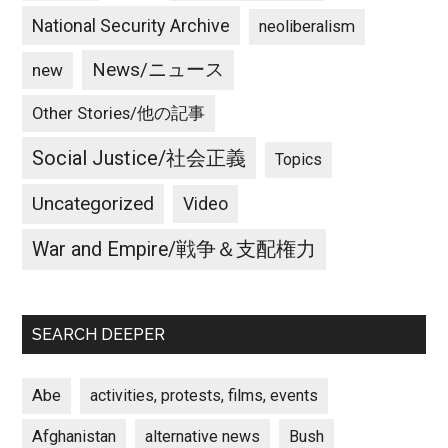
National Security Archive
neoliberalism
News/ニュース
new
Other Stories/他の記事
Social Justice/社会正義
Topics
Uncategorized
Video
War and Empire/戦争＆支配権力
SEARCH DEEPER
Abe
activities, protests, films, events
Afghanistan
alternative news
Bush