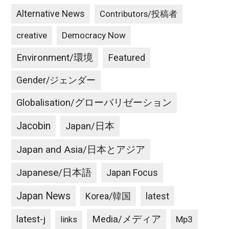
Alternative News
Contributors/投稿者
creative
Democracy Now
Environment/環境
Featured
Gender/ジェンダー
Globalisation/グローバリゼーション
Jacobin
Japan/日本
Japan and Asia/日本とアジア
Japanese/日本語
Japan Focus
Japan News
latest
Korea/韓国
latest-j
Media/メディア
Mp3
links