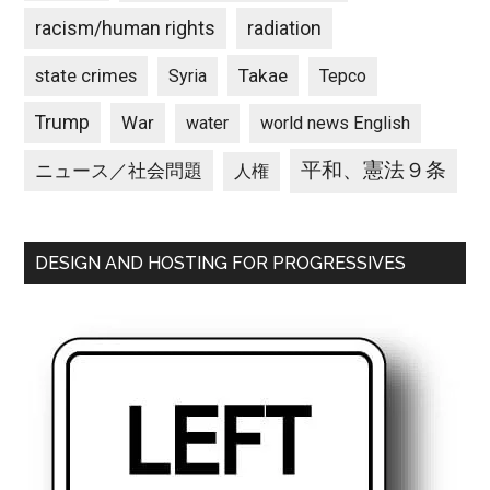
racism/human rights
radiation
state crimes
Takae
Syria
Tepco
Trump
War
water
world news English
平和、憲法９条
ニュース／社会問題
人権
DESIGN AND HOSTING FOR PROGRESSIVES