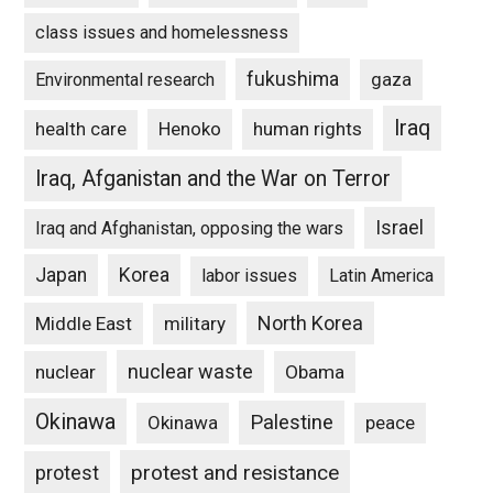
class issues and homelessness
fukushima
gaza
Environmental research
Iraq
Henoko
human rights
health care
Iraq, Afganistan and the War on Terror
Israel
Iraq and Afghanistan, opposing the wars
Japan
Korea
labor issues
Latin America
North Korea
Middle East
military
nuclear waste
nuclear
Obama
Okinawa
Palestine
Okinawa
peace
protest and resistance
protest