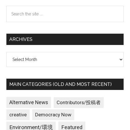
Sidebar
Search
the
site
...
ARCHIVES
Archives
MAIN CATEGORIES (OLD AND MOST RECENT)
Alternative News
Contributors/投稿者
creative
Democracy Now
Environment/環境
Featured