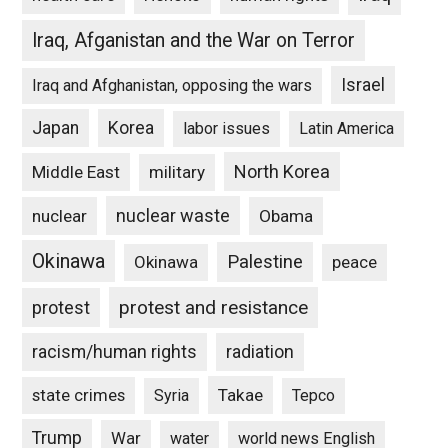
Iraq, Afganistan and the War on Terror
Israel
Iraq and Afghanistan, opposing the wars
Japan
Korea
labor issues
Latin America
North Korea
Middle East
military
nuclear waste
nuclear
Obama
Okinawa
Palestine
Okinawa
peace
protest and resistance
protest
racism/human rights
radiation
state crimes
Takae
Syria
Tepco
Trump
War
water
world news English