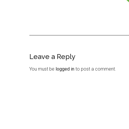
Leave a Reply
Reader
Interactions
You must be
logged in
to post a comment.