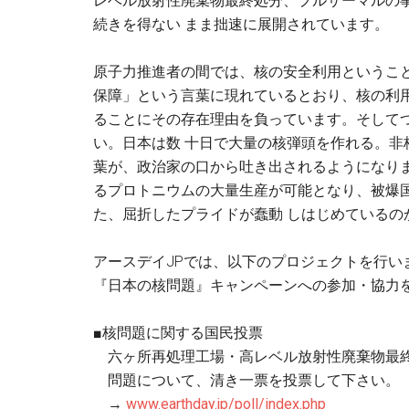
レベル放射性廃棄物最終処分、プルサーマルの
続きを得ない まま拙速に展開されています。
原子力推進者の間では、核の安全利用というこ
保障」という言葉に現れているとおり、核の利
ることにその存在理由を負っています。そして
い。日本は数 十日で大量の核弾頭を作れる。
葉が、政治家の口から吐き出されるようになり
るプロトニウムの大量生産が可能となり、被爆
た、屈折したプライドが蠢動 しはじめているの
アースデイJPでは、以下のプロジェクトを行い
『日本の核問題』キャンペーンへの参加・協力
■核問題に関する国民投票
六ヶ所再処理工場・高レベル放射性廃棄物最
問題について、清き一票を投票して下さい。
→
www.earthday.jp/poll/index.php