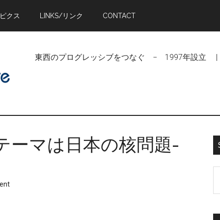
トピクス
LINKS/リンク
CONTACT
東西のプログレッシブをつなぐ − 1997年設立 | Linking Pr
テーマは日本の核問題-
S
ent
t
si
...