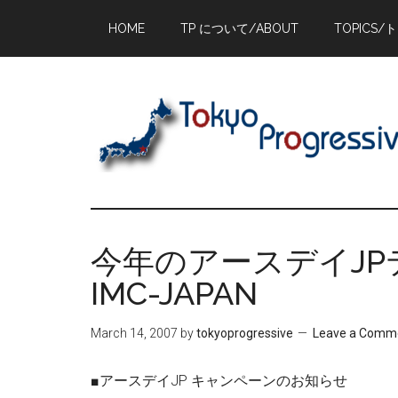
Skip
Skip
Skip
HOME
TP について/ABOUT
TOPICS/
to
to
to
main
primary
footer
content
sidebar
今年のアースデイJP
IMC-JAPAN
March 14, 2007
by
tokyoprogressive
Leave a Comm
■アースデイJP キャンペーンのお知らせ