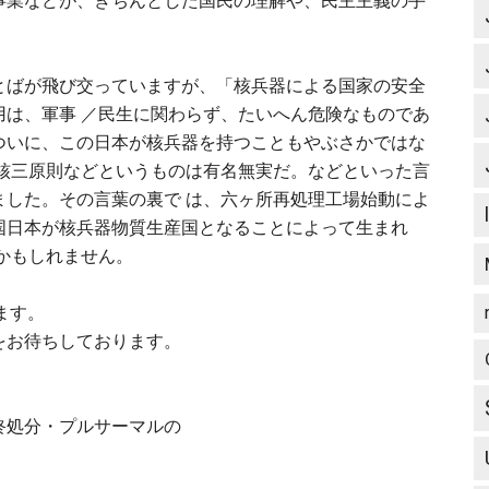
事業などが、きちんとした国民の理解や、民主主義の手
とばが飛び交っていますが、「核兵器による国家の安全
用は、軍事 ／民生に関わらず、たいへん危険なものであ
ついに、この日本が核兵器を持つこともやぶさかではな
非核三原則などというものは有名無実だ。などといった言
ました。その言葉の裏で は、六ヶ所再処理工場始動によ
国日本が核兵器物質生産国となることによって生まれ
かもしれません。
ます。
をお待ちしております。
終処分・プルサーマルの