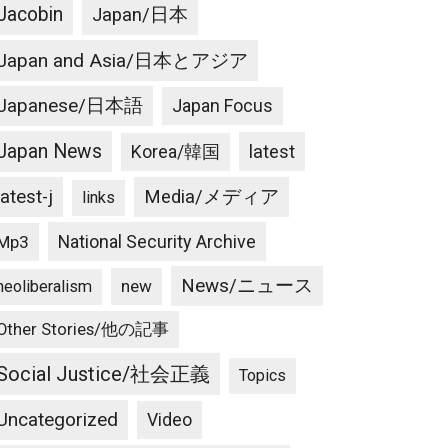
Jacobin
Japan/日本
Japan and Asia/日本とアジア
Japanese/日本語
Japan Focus
Japan News
latest
Korea/韓国
latest-j
Media/メディア
links
National Security Archive
Mp3
News/ニュース
new
neoliberalism
Other Stories/他の記事
Social Justice/社会正義
Topics
Uncategorized
Video