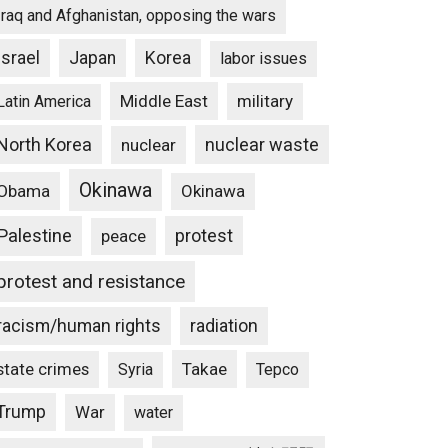
Iraq and Afghanistan, opposing the wars
Israel
Japan
Korea
labor issues
Middle East
military
Latin America
North Korea
nuclear waste
nuclear
Okinawa
Obama
Okinawa
Palestine
protest
peace
protest and resistance
racism/human rights
radiation
state crimes
Takae
Syria
Tepco
Trump
War
water