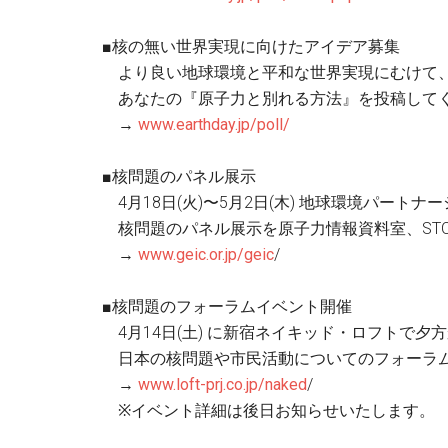
■核の無い世界実現に向けたアイデア募集
より良い地球環境と平和な世界実現にむけて
あなたの『原子力と別れる方法』を投稿して
→
www.earthday.jp/poll/
■核問題のパネル展示
4月18日(火)〜5月2日(木) 地球環境パートナー
核問題のパネル展示を原子力情報資料室、STOP 
→
www.geic.or.jp/geic
/
■核問題のフォーラムイベント開催
4月14日(土) に新宿ネイキッド・ロフトで夕
日本の核問題や市民活動についてのフォーラム
→
www.loft-prj.co.jp/naked
/
※イベント詳細は後日お知らせいたします。