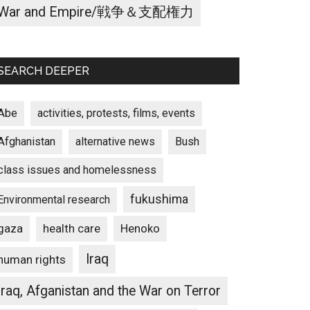
War and Empire/戦争＆支配権力
SEARCH DEEPER
Abe
activities, protests, films, events
Afghanistan
alternative news
Bush
class issues and homelessness
fukushima
Environmental research
gaza
Henoko
health care
Iraq
human rights
Iraq, Afganistan and the War on Terror