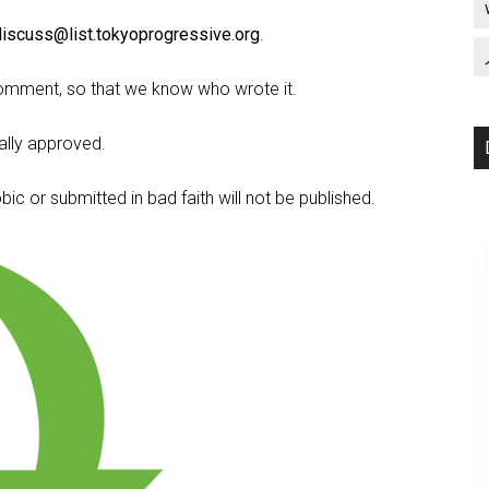
discuss@list.tokyoprogressive.org
.
omment, so that we know who wrote it.
lly approved.
c or submitted in bad faith will not be published.