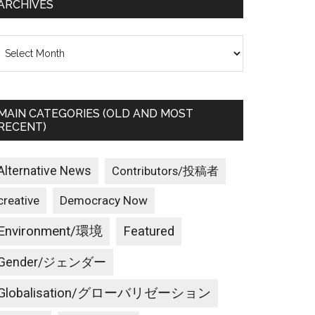
ARCHIVES
rchives
MAIN CATEGORIES (OLD AND MOST
RECENT)
Alternative News
Contributors/投稿者
creative
Democracy Now
Environment/環境
Featured
Gender/ジェンダー
Globalisation/グローバリゼーション