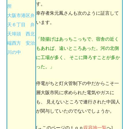
す。
所
幸存者朱元鳳さんも次のように証言して
大阪市港区弁
います。
天６丁目 弁
天埠頭 西北
「陸揚げはあっちこっちで、宿舎の近く
端西方 安治
もあれば、遠いところあった。河の北側
川の中
に工場が多く、 そこに降ろすことが多か
った。」
停電がちと灯火管制下の中だからこそ一
層大阪市民に求められた電気やガスに
も、 見えないところで連行された中国人
が関与していたのでないでしょうか。
[→このページのｔｏｐ
収容地一覧
へ]