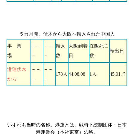
５カ月間、伏木から大阪へ転入された中国人
事 業
－－
－－
転入
大阪到着
在阪死亡
転出日
場
－
－
数
日
数
港運伏木
－－
－－
178人
44.08.08
1人
45.01.？
から
－
－
いずれも当時の名称。港運とは、戦時下統制団体・日本
港運業会（本社東京）の略。