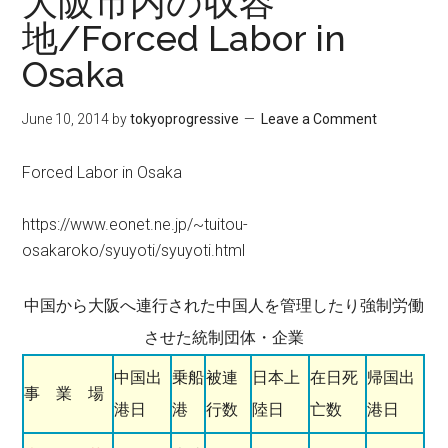
大阪市内の収容
地/Forced Labor in
Osaka
June 10, 2014
by
tokyoprogressive
Leave a Comment
Forced Labor in Osaka
https://www.eonet.ne.jp/~tuitou-
osakaroko/syuyoti/syuyoti.html
中国から大阪へ連行された中国人を管理したり強制労働
させた統制団体・企業
中国出
乗船
被連
日本上
在日死
帰国出
事 業 場
港日
港
行数
陸日
亡数
港日