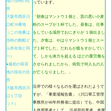
地の当時の住
っています。
所
大阪市西区川
「朝食はマントウ１個と、質の悪い小麦
口町36番地
粉のスープが１杯でした。昼食は、仕事
（この地番は
をしている場所でおにぎりが １個出まし
当時の郵船ビ
た。夕食は、やはりマントウ１個とスー
ル所在地と同
プ１杯でした。だれもが腹をすかしてい
一）
て、しかも体力を超える ほどの重労働を
●最初の収容
させられましたから、病気で何人もの人
地の現在の住
が亡くなりました。」
所
沿岸での様々なものを運ばされたようで
大阪市西区川
すが、「事業場報告書」（川口華工管理
口１丁目
事務所が46年外務省に提出）でも、中国
（？）
人使用業者として、 沿岸荷役業者、倉庫