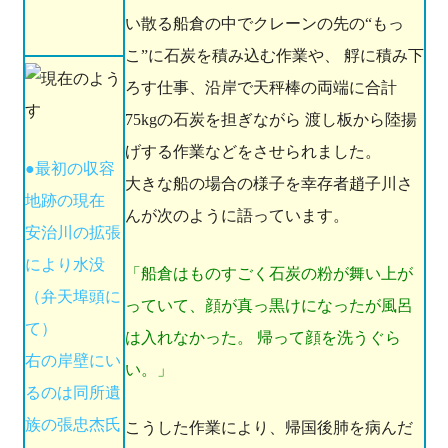
い散る船倉の中でクレーンの先の“もっ
こ”に石炭を積み込む作業や、 艀に積み下
ろす仕事、沿岸で天秤棒の両端に合計
75kgの石炭を担ぎながら 渡し板から陸揚
げする作業などをさせられました。
●最初の収容
大きな船の場合の様子を幸存者趙子川さ
地跡の現在
んが次のように語っています。
安治川の拡張
により水没
「船倉はものすごく石炭の粉が舞い上が
（弁天埠頭に
っていて、顔が真っ黒けになったが風呂
て）
は入れなかった。 帰って顔を洗うぐら
右の岸壁にい
い。」
るのは同所遺
族の張忠杰氏
こうした作業により、帰国後肺を病んだ