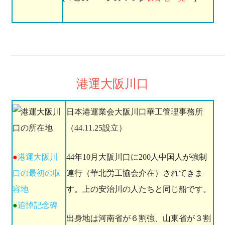
港運大阪川口
日本港運業会大阪川口華工管理事務所
（44.11.25設立）
●
港運大阪川
44年10月大阪川口に200人中国人が強制
口の最初の収
連行（華北労工協会介在）されてきま
容地
す。上の安治川の人たちと同じ船です。
●
追悼記念碑
出身地は河南省が６割強、山東省が３割