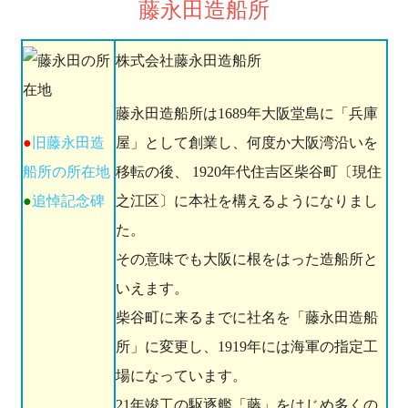
藤永田造船所
株式会社藤永田造船所
藤永田造船所は1689年大阪堂島に「兵庫
●
旧藤永田造
屋」として創業し、何度か大阪湾沿いを
船所の所在地
移転の後、 1920年代住吉区柴谷町〔現住
●
追悼記念碑
之江区〕に本社を構えるようになりまし
た。
その意味でも大阪に根をはった造船所と
いえます。
柴谷町に来るまでに社名を「藤永田造船
所」に変更し、1919年には海軍の指定工
場になっています。
21年竣工の駆逐艦「藤」をはじめ多くの