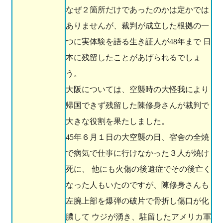
なぜ２箇所だけであったのかは定かでは
ありませんが、裁判が成立した根拠の一
つに実体験を語る生き証人が48年まで 日
本に残留したことがあげられるでしょ
う。
大阪については、空襲時の大怪我により
帰国できず残留した陳修身さんが裁判で
大きな役割を果たしました。
45年６月１日の大空襲の日、宿舎の全焼
で病気で仕事に行けなかった３人が焼け
死に、 他にも火傷の後遺症でその後亡く
なった人もいたのですが、陳修身さんも
左腕上部を爆弾の破片で骨折し傷口が化
膿して ウジが湧き、駐留したアメリカ軍