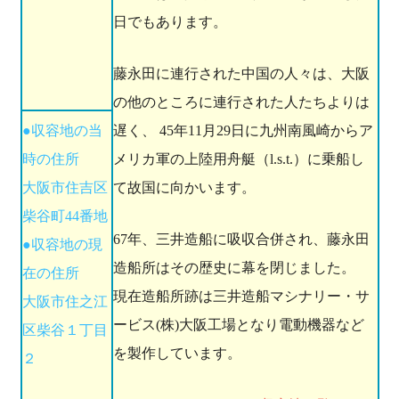
日でもあります。
藤永田に連行された中国の人々は、大阪
の他のところに連行された人たちよりは
●収容地の当
遅く、 45年11月29日に九州南風崎からア
時の住所
メリカ軍の上陸用舟艇（l.s.t.）に乗船し
大阪市住吉区
て故国に向かいます。
柴谷町44番地
67年、三井造船に吸収合併され、藤永田
●収容地の現
造船所はその歴史に幕を閉じました。
在の住所
現在造船所跡は三井造船マシナリー・サ
大阪市住之江
ービス(株)大阪工場となり電動機器など
区柴谷１丁目
を製作しています。
２