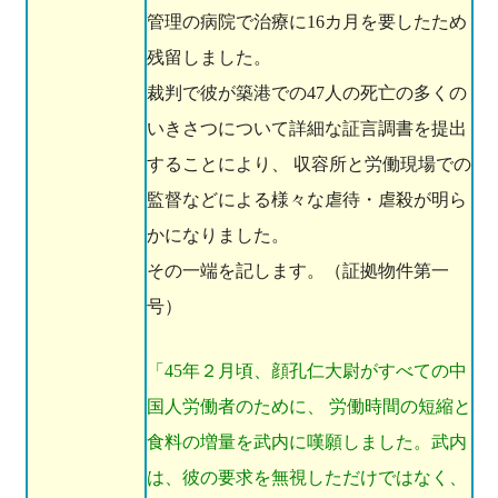
管理の病院で治療に16カ月を要したため
残留しました。
裁判で彼が築港での47人の死亡の多くの
いきさつについて詳細な証言調書を提出
することにより、 収容所と労働現場での
監督などによる様々な虐待・虐殺が明ら
かになりました。
その一端を記します。（証拠物件第一
号）
「45年２月頃、顔孔仁大尉がすべての中
国人労働者のために、 労働時間の短縮と
食料の増量を武内に嘆願しました。武内
は、彼の要求を無視しただけではなく、