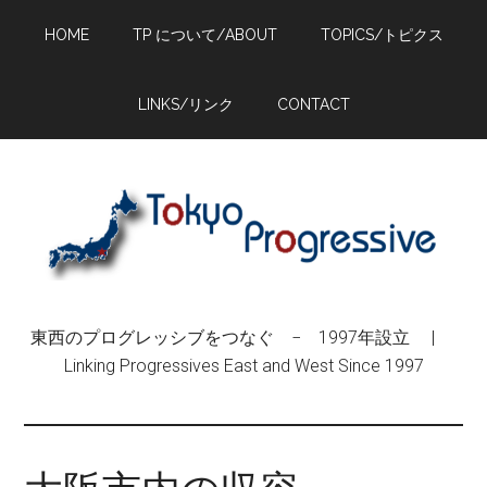
Skip
Skip
Skip
HOME
TP について/ABOUT
TOPICS/トピクス
to
to
to
main
primary
footer
content
sidebar
LINKS/リンク
CONTACT
東西のプログレッシブをつなぐ − 1997年設立 |
Linking Progressives East and West Since 1997