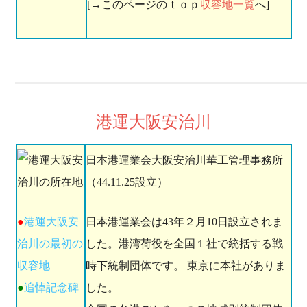
[→このページのｔｏｐ
収容地一覧
へ]
港運大阪安治川
日本港運業会大阪安治川華工管理事務所
（44.11.25設立）
●
港運大阪安
日本港運業会は43年２月10日設立されま
治川の最初の
した。港湾荷役を全国１社で統括する戦
収容地
時下統制団体です。 東京に本社がありま
●
追悼記念碑
した。