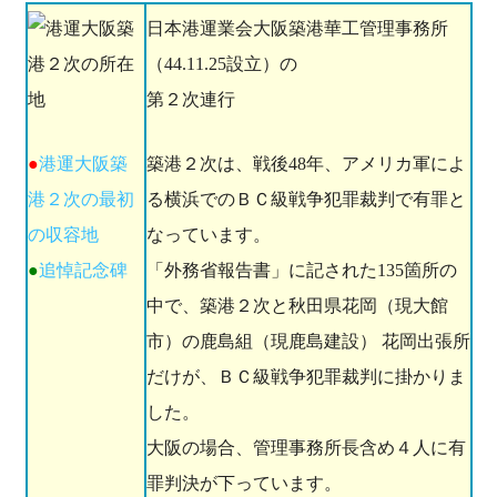
日本港運業会大阪築港華工管理事務所
（44.11.25設立）の
第２次連行
●
港運大阪築
築港２次は、戦後48年、アメリカ軍によ
港２次の最初
る横浜でのＢＣ級戦争犯罪裁判で有罪と
の収容地
なっています。
●
追悼記念碑
「外務省報告書」に記された135箇所の
中で、築港２次と秋田県花岡（現大館
市）の鹿島組（現鹿島建設） 花岡出張所
だけが、ＢＣ級戦争犯罪裁判に掛かりま
した。
大阪の場合、管理事務所長含め４人に有
罪判決が下っています。