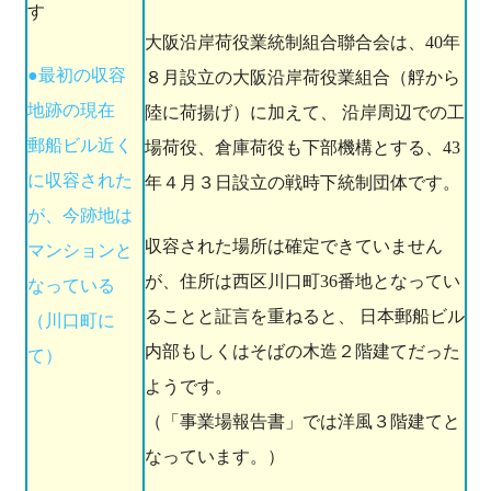
大阪沿岸荷役業統制組合聯合会は、40年
●最初の収容
８月設立の大阪沿岸荷役業組合（艀から
地跡の現在
陸に荷揚げ）に加えて、 沿岸周辺での工
郵船ビル近く
場荷役、倉庫荷役も下部機構とする、43
に収容された
年４月３日設立の戦時下統制団体です。
が、今跡地は
収容された場所は確定できていません
マンションと
が、住所は西区川口町36番地となってい
なっている
ることと証言を重ねると、 日本郵船ビル
（川口町に
内部もしくはそばの木造２階建てだった
て）
ようです。
（「事業場報告書」では洋風３階建てと
なっています。）