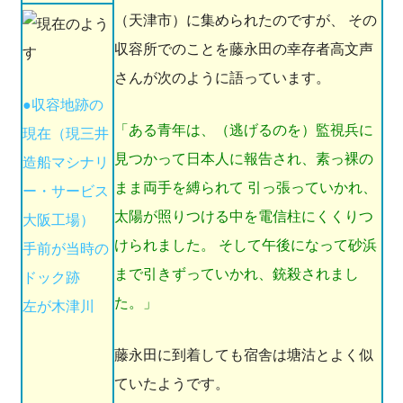
（天津市）に集められたのですが、 その
収容所でのことを藤永田の幸存者高文声
さんが次のように語っています。
●収容地跡の
「ある青年は、（逃げるのを）監視兵に
現在（現三井
見つかって日本人に報告され、素っ裸の
造船マシナリ
まま両手を縛られて 引っ張っていかれ、
ー・サービス
太陽が照りつける中を電信柱にくくりつ
大阪工場）
けられました。 そして午後になって砂浜
手前が当時の
まで引きずっていかれ、銃殺されまし
ドック跡
た。」
左が木津川
藤永田に到着しても宿舎は塘沽とよく似
ていたようです。