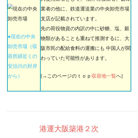
業者の他に、鉄道運送業の中央卸売市場
支店が記載されています。
先の荷役物資の内訳の中に砂糖、塩、穀
●現在の中央
物類があることも重ねて推測するに、大
卸売市場（収
阪市民の配給食料の運搬にも 中国人が関
容所跡近くの
わっていた可能性があります。
安治川の対岸
から）
[→このページのｔｏｐ
収容地一覧
へ]
港運大阪築港２次