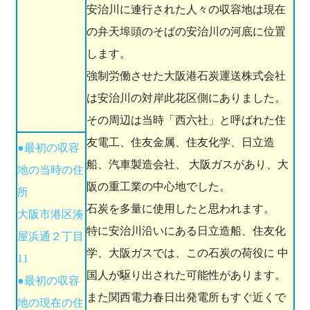
安治川に連行された人々の収容地は現在
の弁天埠頭のそばの安治川の河底に位置
します。
強制労働させた大阪港石炭運送株式会社
は安治川の対岸此花区側にありました。
その周辺は当時「西六社」と呼ばれた住
友電工、住友金属、住友化学、日立造
●最初の収容
船、汽車製造会社、 大阪ガスがあり、大
地の当時の住
阪の重工業の中心地でした。
所
石炭を多量に使用したと思われます。
大阪市港区湊
特に安治川沿いにある日立造船、住友化
屋浜通２丁目
学、大阪ガスでは、この石炭の荷役に 中
11
国人が駆り出された可能性があります。
●最初の収容
また関西電力春日出発電所もすぐ近くで
地の現在の住