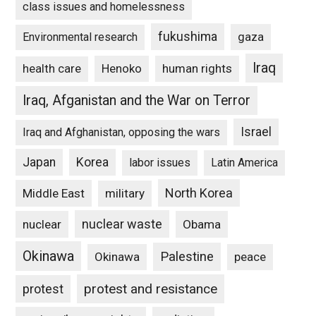
class issues and homelessness
fukushima
gaza
Environmental research
Iraq
Henoko
human rights
health care
Iraq, Afganistan and the War on Terror
Israel
Iraq and Afghanistan, opposing the wars
Japan
Korea
labor issues
Latin America
North Korea
Middle East
military
nuclear waste
nuclear
Obama
Okinawa
Palestine
Okinawa
peace
protest and resistance
protest