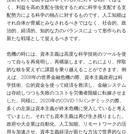
く、利益を高め支配を強化するために科学を支配する支
配勢力による科学の独占に対するものです。人工知能は
それ自体が脅威とみなされるべきではなく、社会的、政
治的、経済的、知的な力のバランスによって形作られる
新たな戦場として捉えるべきです。
危機の時には、資本主義は高度な科学技術のツールを使
って自らを再発明し、再構築します。これにより、搾取
的な核を変えずに課題を乗り越えることができます。例
えば、
2008
年の世界金融危機の際、資本主義政府は科
学技術、公的資金を使って経済を救済し、金融システム
は存続しつつも失敗のコストを労働者階級に転嫁させま
した。同様に、
2020
年の
COVID-19
パンデミックの際、
多くの左派は資本主義が終末危機に突入していると考え
ていました。それでも資本主義は再び生き残りました。
政府や大企業は自動化、人工知能、リモートワークの活
用を加速させ、資本主義経済が新たな方法で世界的なロ