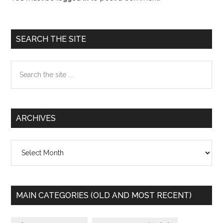
Primary
SEARCH THE SITE
Sidebar
Search
the
site
...
ARCHIVES
Archives
MAIN CATEGORIES (OLD AND MOST RECENT)