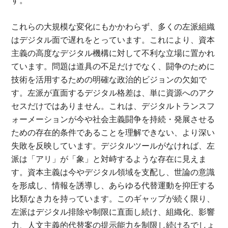
す。
これらの大規模な変化にもかかわらず、多くの左派組織
はデジタル面で遅れをとっています。これにより、資本
主義の高度なデジタル機構に対して不利な立場に置かれ
ています。問題は道具の不足だけでなく、闘争のために
技術を活用するための明確な政治的ビジョンの欠如で
す。左派が直面するデジタル格差は、単に資源へのアク
セスだけではありません。これは、デジタルトランスフ
ォーメーションが今や社会主義闘争を持続・発展させる
ための存在的条件であることを理解できない、より深い
失敗を反映しています。デジタルツールがなければ、左
派は「アリ」が「象」と対峙するような存在に見えま
す。資本主義は今やデジタル領域を支配し、世論の意識
を形成し、情報を誘導し、あらゆる代替運動を抑圧する
比類なき力を持っています。このギャップが続く限り、
左派はデジタル排除や制限に直面し続け、組織化、影響
力、人文主義的代替案の提示能力を制限し続けるでしょ