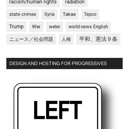
racism/human rights
radiation
state crimes
Takae
Syria
Tepco
Trump
War
water
world news English
平和、憲法９条
ニュース／社会問題
人権
DESIGN AND HOSTING FOR PROGRESSIVES