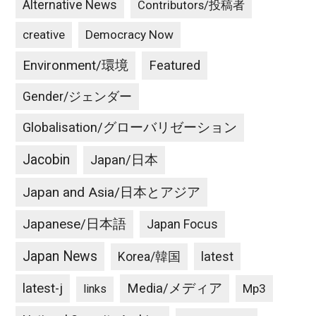
Alternative News
Contributors/投稿者
creative
Democracy Now
Environment/環境
Featured
Gender/ジェンダー
Globalisation/グローバリゼーション
Jacobin
Japan/日本
Japan and Asia/日本とアジア
Japanese/日本語
Japan Focus
Japan News
latest
Korea/韓国
latest-j
Media/メディア
Mp3
links