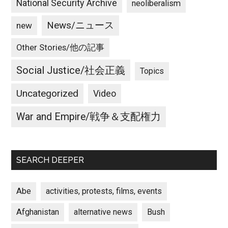
National Security Archive
neoliberalism
News/ニュース
new
Other Stories/他の記事
Social Justice/社会正義
Topics
Uncategorized
Video
War and Empire/戦争＆支配権力
SEARCH DEEPER
Abe
activities, protests, films, events
Afghanistan
alternative news
Bush