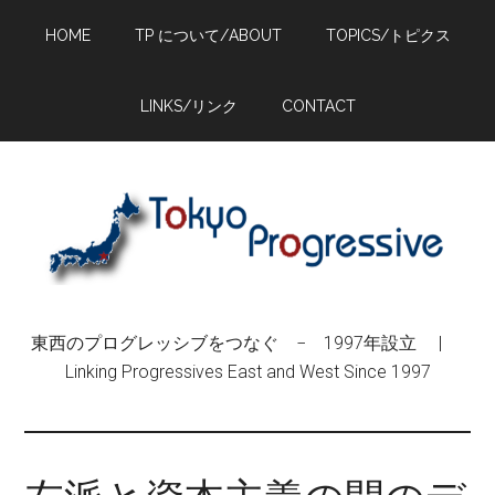
Skip
Skip
Skip
HOME
TP について/ABOUT
TOPICS/トピクス
to
to
to
main
primary
footer
content
sidebar
LINKS/リンク
CONTACT
東西のプログレッシブをつなぐ − 1997年設立 |
Linking Progressives East and West Since 1997