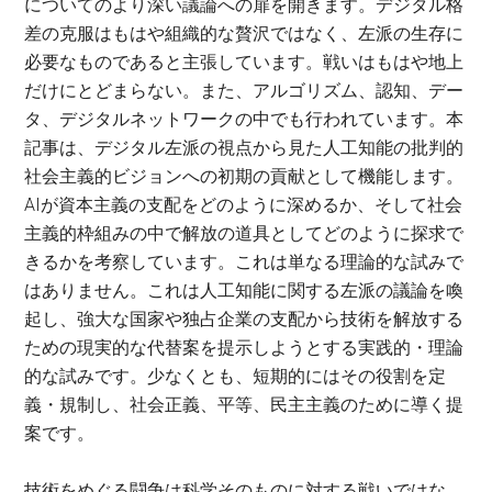
についてのより深い議論への扉を開きます。デジタル格
差の克服はもはや組織的な贅沢ではなく、左派の生存に
必要なものであると主張しています。戦いはもはや地上
だけにとどまらない。また、アルゴリズム、認知、デー
タ、デジタルネットワークの中でも行われています。本
記事は、デジタル左派の視点から見た人工知能の批判的
社会主義的ビジョンへの初期の貢献として機能します。
AI
が資本主義の支配をどのように深めるか、そして社会
主義的枠組みの中で解放の道具としてどのように探求で
きるかを考察しています。これは単なる理論的な試みで
はありません。これは人工知能に関する左派の議論を喚
起し、強大な国家や独占企業の支配から技術を解放する
ための現実的な代替案を提示しようとする実践的・理論
的な試みです。少なくとも、短期的にはその役割を定
義・規制し、社会正義、平等、民主主義のために導く提
案です。
技術をめぐる闘争は科学そのものに対する戦いではな