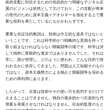
術的支配に対抗するための包括的かつ明確なデジタル左
翼のビジョンは依然として欠けており、この支配が将来
の世代のために資本主義イデオロギーを強化する上で重
要な役割を果たしているにもかかわらずです。
重要な弁証法的教訓は、技術は中立的な道具ではないと
いうことです。これは科学的かつ戦略的な意識を持って
取り組まなければならない階級闘争の場です。科学は決
して純粋に客観的な進歩ではありませんでした。それは
常に、誰が管理し、どのように使われ、どんな目的で使
われるかに依存してきました。問題は人工知能そのもの
ではなく、資本主義勢力による独占と階級闘争を深める
ための再利用にあります。
したがって、左派は技術やその使い方を批判するだけで
止まることはできません。独自の進歩的かつ左派的な代
替案を発展させなければなりません。社会的監督のもと