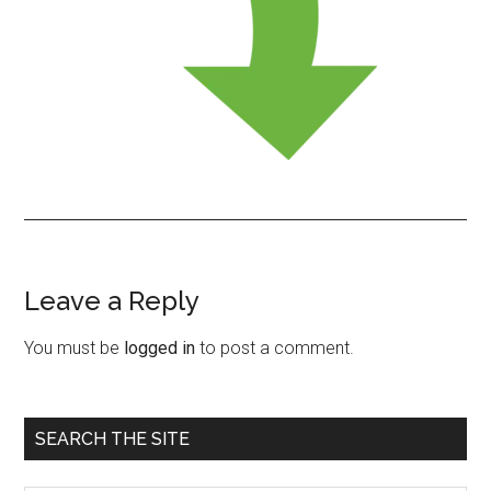
Leave a Reply
Reader
Interactions
You must be
logged in
to post a comment.
Primary
SEARCH THE SITE
Sidebar