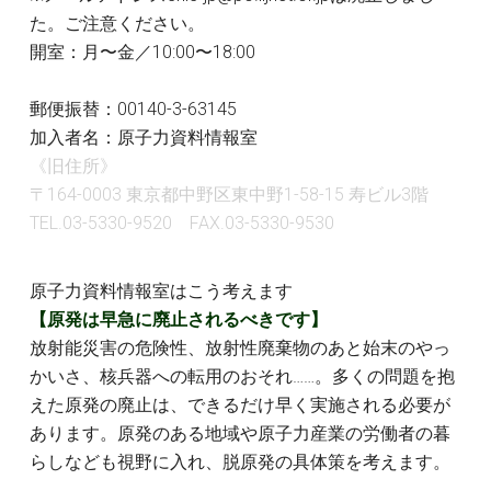
た。ご注意ください。
開室：月〜金／10:00〜18:00
郵便振替：00140-3-63145
加入者名：原子力資料情報室
《旧住所》
〒164-0003 東京都中野区東中野1-58-15 寿ビル3階
TEL.03-5330-9520 FAX.03-5330-9530
原子力資料情報室はこう考えます
【原発は早急に廃止されるべきです】
放射能災害の危険性、放射性廃棄物のあと始末のやっ
かいさ、核兵器への転用のおそれ……。多くの問題を抱
えた原発の廃止は、できるだけ早く実施される必要が
あります。原発のある地域や原子力産業の労働者の暮
らしなども視野に入れ、脱原発の具体策を考えます。