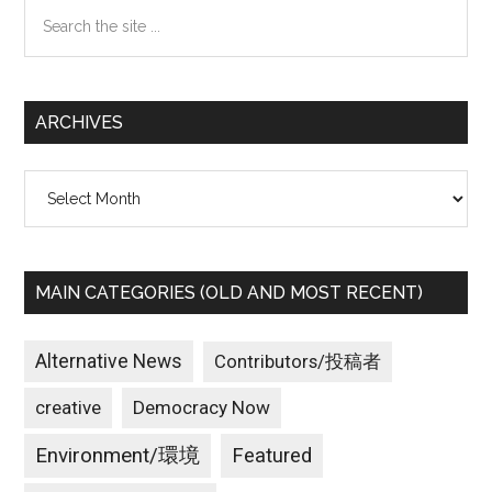
Search
the
site
...
ARCHIVES
Archives
MAIN CATEGORIES (OLD AND MOST RECENT)
Alternative News
Contributors/投稿者
creative
Democracy Now
Environment/環境
Featured