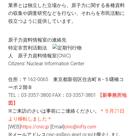
業界とは独立した立場から、原子力に関する各種資料
の収集や調査研究などを行ない、それらを市民活動に
役立つように提供しています。
原子力資料情報室の連絡先
特定非営利活動法
人 原子力資料情報室(CNIC)
Citizens' Nuclear Information Center
住所：〒162-0065 東京都新宿区住吉町８−５曙橋コ
ーポ２階Ｂ
TEL：03-3357-3800 FAX：03-3357-3801
【新事務所地
図】
※ご来訪のさいは事前にご連絡ください。
＊５月21日
より移転しました＊
[WEB]
https://cnic.jp
[Email]
cnic@nifty.com
※メールアドレスcnic-jp@po.iijnet.or.jpは廃止しまし