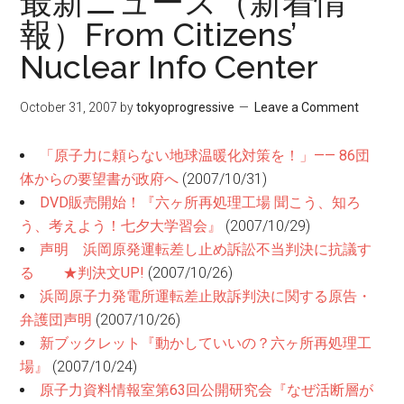
最新ニュース（新着情
報）From Citizens’
Nuclear Info Center
October 31, 2007
by
tokyoprogressive
Leave a Comment
「原子力に頼らない地球温暖化対策を！」—— 86団
体からの要望書が政府へ
(2007/10/31)
DVD販売開始！『六ヶ所再処理工場 聞こう、知ろ
う、考えよう！七夕大学習会』
(2007/10/29)
声明 浜岡原発運転差し止め訴訟不当判決に抗議す
る ★判決文UP!
(2007/10/26)
浜岡原子力発電所運転差止敗訴判決に関する原告・
弁護団声明
(2007/10/26)
新ブックレット『動かしていいの？六ヶ所再処理工
場』
(2007/10/24)
原子力資料情報室第63回公開研究会『なぜ活断層が