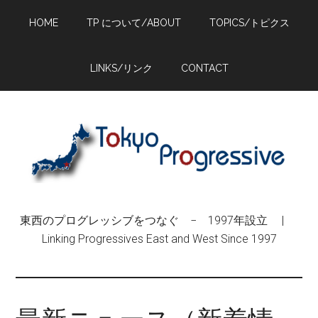
Skip
Skip
Skip
HOME
TP について/ABOUT
TOPICS/トピクス
to
to
to
main
primary
footer
content
sidebar
LINKS/リンク
CONTACT
東西のプログレッシブをつなぐ − 1997年設立 |
Linking Progressives East and West Since 1997