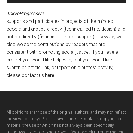
TokyoProgressive
supports and participates in projects of like-minded
people and groups directly (technical, editing, design) and
not-so directly (financial or moral support). Likewise, we
also welcome contributions by readers that are
consistent with promoting social justice. If you have a
project you would like help with, or if you would like to
submit an article, link, or report on a protest activity,
please contact us
here
.
Footer
All opinions are those of the original authors and may not reflect
the views of TokyoProgressive. This site contains copyrighted
material the use of which has not always been specifically
authorized by the copyright owner. We are making such material