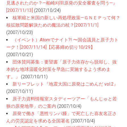
見逃されたのか？—柏崎刈羽原発の安全審査を問う—』
[2007/11/13]
(2007/10/24)
核軍縮と米国の新しい再処理政策—ＧＮＥＰって何？
核拡散問題解決ための魔法の杖？[2007/11/1]
(2007/10/23)
（イベント）Atomでナイト?! 〜国会議員と原子力ト
ーク！[2007/11/14]【応募締め切り10/29】
(2007/10/21)
団体賛同募集：要望書「原子力依存から脱却し、抜
本的な地球温暖化対策を早急に実施するよう求めま
す。」
(2007/10/11)
新リーフレット『地震大国に原発はごめんだ vol.2』
(2007/10/11)
原子力資料情報室スタディーツアー「もんじゅと若
狭の原発地帯」のご案内
(2007/10/4)
原発で働き「悪性リンパ腫」で死亡した喜友名正さ
んの労災認定を求める全国署名
(2007/10/4)