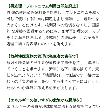
【再処理・プルトニウム利用は即刻廃止】
原 発の使用済み燃料を再処理し、プルトニウムを取り
出して使用する計画は問題をより複雑にし、危険性を
大きくするだけです。核開発への危惧をなくし、国際
的 な摩擦を回避するためにも、まず再処理のストップ
を！東海再処理工場（茨城県）の運転停止、六ヶ所再
処理工場（青森県）の中止を訴えます。
【放射性廃棄物の管理は発生者の責任で】
放射性廃棄物の発生者が最後まで責任を持ち、管理し
ていくことを求めます。安易に地下に埋め捨てて、責
任を逃れようという「地層処分」は無謀です。後の世
代への「負の遺産」を少しでも小さくするにはどうし
たらいいか真剣に考える必要があります。
【エネルギーの使いすぎの危険から脱却を】
エ ネルギーの浪費が地球環境に深刻な影響を与えてい