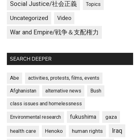
Social Justice/社会正義
Topics
Uncategorized
Video
War and Empire/戦争＆支配権力
SEARCH DEEPER
Abe
activities, protests, films, events
Afghanistan
alternative news
Bush
class issues and homelessness
fukushima
gaza
Environmental research
Iraq
Henoko
human rights
health care