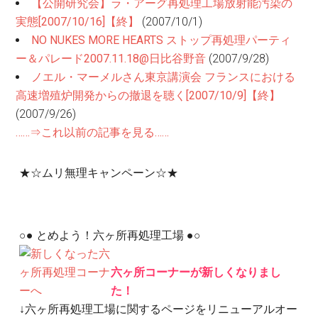
【公開研究会】ラ・アーグ再処理工場放射能汚染の
実態[2007/10/16]【終】
(2007/10/1)
NO NUKES MORE HEARTS ストップ再処理パーティ
ー＆パレード2007.11.18@日比谷野音
(2007/9/28)
ノエル・マーメルさん東京講演会 フランスにおける
高速増殖炉開発からの撤退を聴く[2007/10/9]【終】
(2007/9/26)
……⇒これ以前の記事を見る……
★☆ムリ無理キャンペーン☆★
○● とめよう！六ヶ所再処理工場 ●○
六ヶ所コーナーが新しくなりまし
た！
↓六ヶ所再処理工場に関するページをリニューアルオー