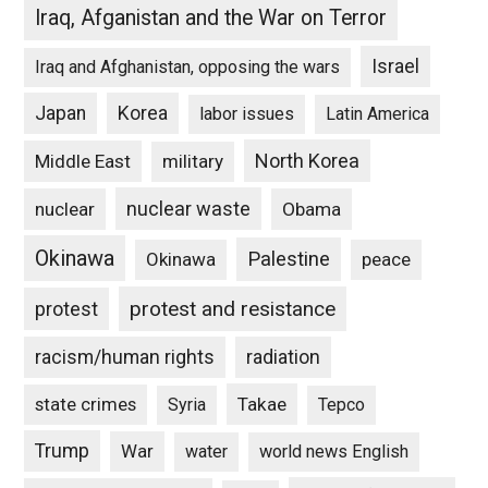
Iraq, Afganistan and the War on Terror
Israel
Iraq and Afghanistan, opposing the wars
Japan
Korea
labor issues
Latin America
North Korea
Middle East
military
nuclear waste
nuclear
Obama
Okinawa
Palestine
Okinawa
peace
protest and resistance
protest
racism/human rights
radiation
state crimes
Takae
Syria
Tepco
Trump
War
water
world news English