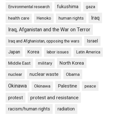
fukushima
gaza
Environmental research
Iraq
Henoko
human rights
health care
Iraq, Afganistan and the War on Terror
Israel
Iraq and Afghanistan, opposing the wars
Japan
Korea
labor issues
Latin America
North Korea
Middle East
military
nuclear waste
nuclear
Obama
Okinawa
Palestine
Okinawa
peace
protest and resistance
protest
racism/human rights
radiation