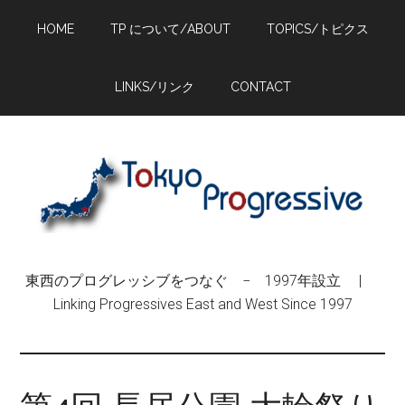
Skip
Skip
Skip
HOME
TP について/ABOUT
TOPICS/トピクス
to
to
to
main
primary
footer
content
sidebar
LINKS/リンク
CONTACT
東西のプログレッシブをつなぐ − 1997年設立 |
Linking Progressives East and West Since 1997