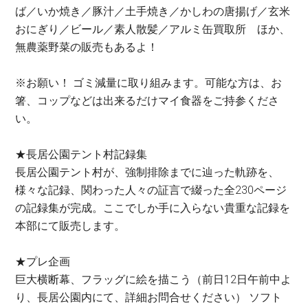
ば／いか焼き／豚汁／土手焼き／かしわの唐揚げ／玄米
おにぎり／ビール／素人散髪／アルミ缶買取所 ほか、
無農薬野菜の販売もあるよ！
※お願い！ ゴミ減量に取り組みます。可能な方は、お
箸、コップなどは出来るだけマイ食器をご持参くださ
い。
★長居公園テント村記録集
長居公園テント村が、強制排除までに辿った軌跡を、
様々な記録、関わった人々の証言で綴った全230ページ
の記録集が完成。ここでしか手に入らない貴重な記録を
本部にて販売します。
★プレ企画
巨大横断幕、フラッグに絵を描こう（前日12日午前中よ
り、長居公園内にて、詳細お問合せください） ソフト