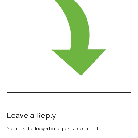
Leave a Reply
Reader
Interactions
You must be
logged in
to post a comment.