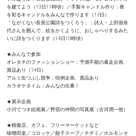
を建てよう（13日11時頃）／手製キャンドル作り：夜
を彩るキャンドルをみんなで作ります（13日）
「ながくない長居公園詩をつくろう」：詩人・上田假奈
代さんを囲んで、絵をかくように、おしゃべりするみた
いに詩をつくります（14日10時頃）
★みんなで参加
オレタチのファッションショー：予測不能の暴走企画、
賞品あり（14日）
アルミ缶つぶし競争：恒例企画、賞品あり
カラオケタイム：みんなの出番！
★展示企画
小川てつオ絵画展／野宿の仲間の写真展（古河潤一他）
★模擬店、カフェ、フリーマーケットなど
味噌田楽／コロッケ／餃子スープ／チヂミ／ホルモンそ