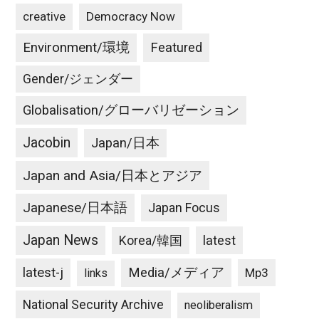
creative
Democracy Now
Environment/環境
Featured
Gender/ジェンダー
Globalisation/グローバリゼーション
Jacobin
Japan/日本
Japan and Asia/日本とアジア
Japanese/日本語
Japan Focus
Japan News
latest
Korea/韓国
latest-j
Media/メディア
Mp3
links
National Security Archive
neoliberalism