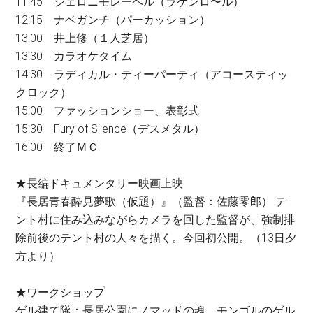
11:45 ジェロニモレーベル（ラケンロ〜ル）
12:15 ナベガンチ（パーカッション）
13:00 井上修（１人芝居）
13:30 カラオケタイム
14:30 ラディカル・ティーパーティ（アコースティッ
クロック）
15:00 ファッションショー、表彰式
15:30 Fury of Silence（デスメタル）
16:00 終了ＭＣ
★長編ドキュメンタリー映画上映
『長居青春酔見夢歌（仮題）』（監督：佐藤零郎） テ
ント村に住み込みながらカメラを回した監督が、強制排
除前後のテント村の人々を描く。今回初公開。（13日夕
方より）
★ワークショップ
ゲル建て隊：長居公園にノマッドの魂、モンゴルのゲル