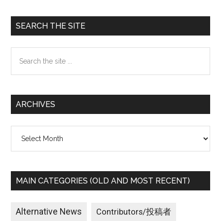
Primary
SEARCH THE SITE
Sidebar
Search
the
site
...
ARCHIVES
Archives
MAIN CATEGORIES (OLD AND MOST RECENT)
Alternative News
Contributors/投稿者