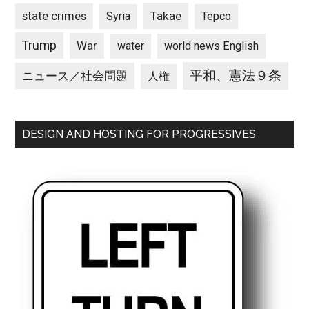
state crimes
Takae
Syria
Tepco
Trump
War
water
world news English
平和、憲法９条
ニュース／社会問題
人権
DESIGN AND HOSTING FOR PROGRESSIVES