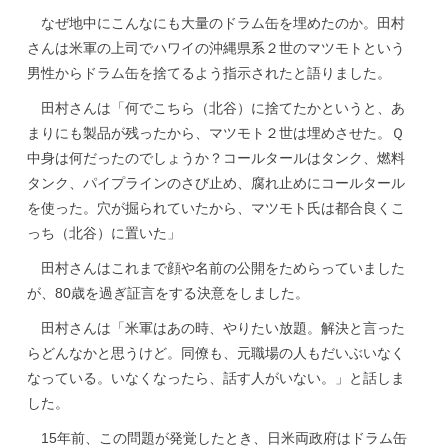
なぜ地中にこんなにも大量のドラム缶を埋めたのか。田村
さんは米軍の上司でハワイの沖縄県系２世のマツモトという
男性からドラム缶を捨てるよう指示されたと語りました。
田村さんは「何でこちら（北谷）に捨てたかというと、あ
まりにも製品が残ったから、マツモト２世は埋めさせた。Ｑ
中身は何だったのでしょうか？コールタールはタンク、燃料
タンク、パイプラインのさび止め、腐れ止めにコールタール
を使った。穴が掘られていたから、マツモト氏は都合良くこ
っち（北谷）に置いた」
田村さんはこれまで顔や名前の公開をためらっていました
が、80歳を過ぎ証言をする決意をしました。
田村さんは「米軍はあの時、やりたい放題。解決と言った
らどんなかと思うけど。同僚も、元職場の人もだいぶいなく
なっている。いなくなったら、話す人がいない。」と話しま
した。
15年前、この問題が発覚したとき、日米両政府はドラム缶