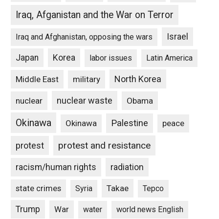
Iraq, Afganistan and the War on Terror
Israel
Iraq and Afghanistan, opposing the wars
Japan
Korea
labor issues
Latin America
North Korea
Middle East
military
nuclear waste
nuclear
Obama
Okinawa
Palestine
Okinawa
peace
protest and resistance
protest
racism/human rights
radiation
state crimes
Takae
Syria
Tepco
Trump
War
water
world news English