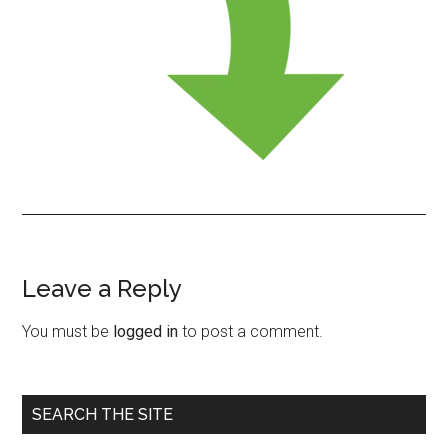
Leave a Reply
Reader
Interactions
You must be
logged in
to post a comment.
Primary
SEARCH THE SITE