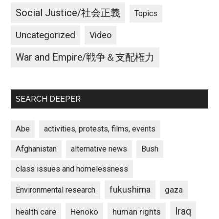
Social Justice/社会正義
Topics
Uncategorized
Video
War and Empire/戦争＆支配権力
SEARCH DEEPER
Abe
activities, protests, films, events
Afghanistan
alternative news
Bush
class issues and homelessness
fukushima
gaza
Environmental research
Iraq
Henoko
human rights
health care