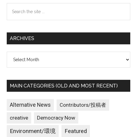
Sidebar
Search
the
site
...
ARCHIVES
Archives
MAIN CATEGORIES (OLD AND MOST RECENT)
Alternative News
Contributors/投稿者
creative
Democracy Now
Environment/環境
Featured