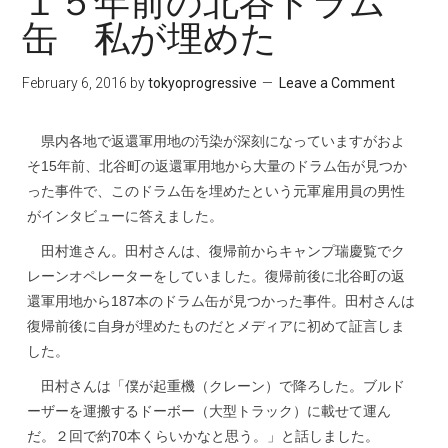
１５年前の北谷ドラム
缶 私が埋めた
February 6, 2016
by
tokyoprogressive
Leave a Comment
県内各地で返還軍用地の汚染が深刻になっていますがおよ
そ15年前、北谷町の返還軍用地から大量のドラム缶が見つか
った事件で、このドラム缶を埋めたという元軍雇用員の男性
がインタビューに答えました。
田村進さん。田村さんは、復帰前からキャンプ瑞慶覧でク
レーンオペレーターをしていました。復帰前後に北谷町の返
還軍用地から187本のドラム缶が見つかった事件。田村さんは
復帰前後に自身が埋めたものだとメディアに初めて証言しま
した。
田村さんは「僕が起重機（クレーン）で降ろした。ブルド
ーザーを運搬するドーボー（大型トラック）に載せて運ん
だ。２回で約70本くらいかなと思う。」と話しました。