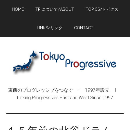
Skip
Skip
Skip
HOME
TP について/ABOUT
TOPICS/トピクス
to
to
to
main
primary
footer
content
sidebar
LINKS/リンク
CONTACT
東西のプログレッシブをつなぐ − 1997年設立 |
Linking Progressives East and West Since 1997