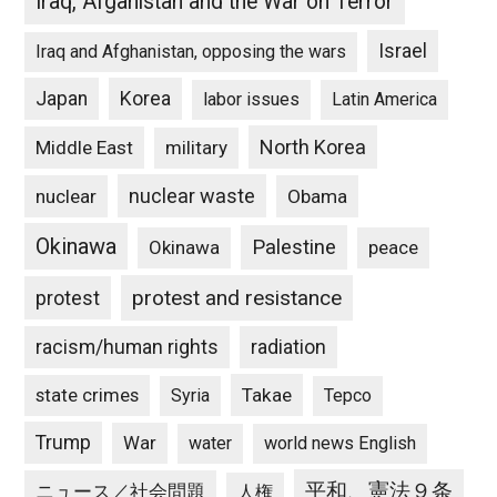
Iraq, Afganistan and the War on Terror
Israel
Iraq and Afghanistan, opposing the wars
Japan
Korea
labor issues
Latin America
North Korea
Middle East
military
nuclear waste
nuclear
Obama
Okinawa
Palestine
Okinawa
peace
protest and resistance
protest
racism/human rights
radiation
state crimes
Takae
Syria
Tepco
Trump
War
water
world news English
平和、憲法９条
ニュース／社会問題
人権