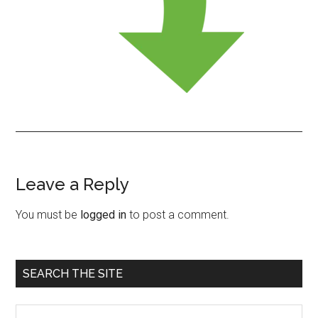
Leave a Reply
Reader
Interactions
You must be
logged in
to post a comment.
Primary
SEARCH THE SITE
Sidebar
Search