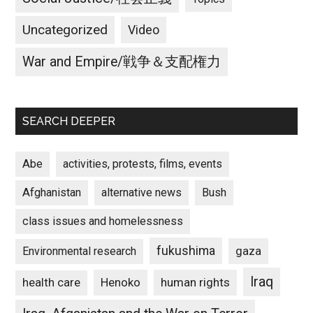
Uncategorized
Video
War and Empire/戦争＆支配権力
SEARCH DEEPER
Abe
activities, protests, films, events
Afghanistan
alternative news
Bush
class issues and homelessness
fukushima
gaza
Environmental research
Iraq
Henoko
human rights
health care