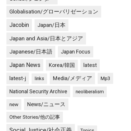
Globalisation/グローバリゼーション
Jacobin
Japan/日本
Japan and Asia/日本とアジア
Japanese/日本語
Japan Focus
Japan News
latest
Korea/韓国
latest-j
Media/メディア
Mp3
links
National Security Archive
neoliberalism
News/ニュース
new
Other Stories/他の記事
Social Justice/社会正義
Topics