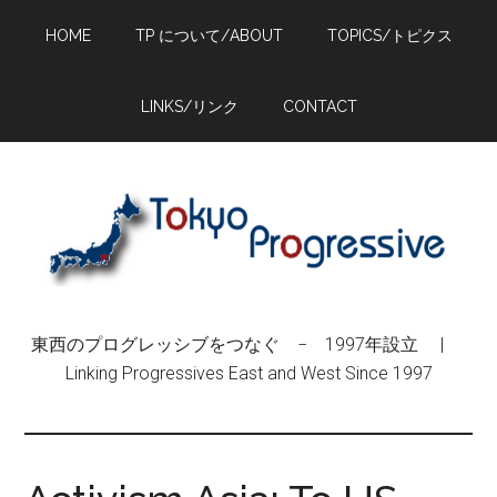
Skip
Skip
Skip
HOME
TP について/ABOUT
TOPICS/トピクス
to
to
to
main
primary
footer
content
sidebar
LINKS/リンク
CONTACT
東西のプログレッシブをつなぐ − 1997年設立 |
Linking Progressives East and West Since 1997