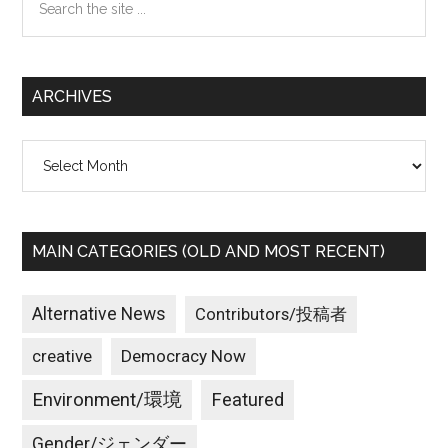
the
site
...
ARCHIVES
Archives
MAIN CATEGORIES (OLD AND MOST RECENT)
Alternative News
Contributors/投稿者
creative
Democracy Now
Environment/環境
Featured
Gender/ジェンダー