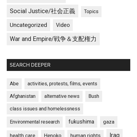
Social Justice/社会正義
Topics
Uncategorized
Video
War and Empire/戦争＆支配権力
SEARCH DEEPER
Abe
activities, protests, films, events
Afghanistan
alternative news
Bush
class issues and homelessness
fukushima
gaza
Environmental research
Iraq
Henoko
human rights
health care