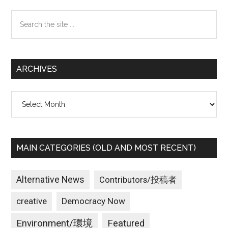
Sidebar
Search
the
site
...
ARCHIVES
Archives
MAIN CATEGORIES (OLD AND MOST RECENT)
Alternative News
Contributors/投稿者
creative
Democracy Now
Environment/環境
Featured