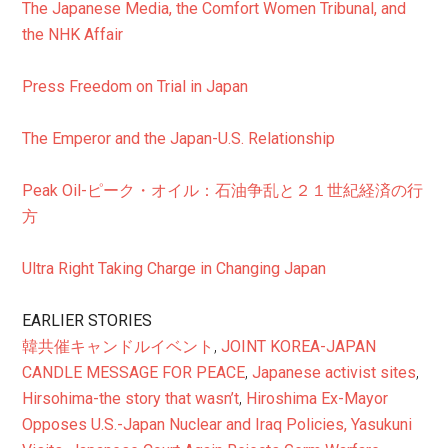
The Japanese Media, the Comfort Women Tribunal, and
the NHK Affair
Press Freedom on Trial in Japan
The Emperor and the Japan-U.S. Relationship
Peak Oil-ピーク・オイル：石油争乱と２１世紀経済の行
方
Ultra Right Taking Charge in Changing Japan
EARLIER STORIES
韓共催キャンドルイベント
,
JOINT KOREA-JAPAN
CANDLE MESSAGE FOR PEACE
,
Japanese activist sites
,
Hirsohima-the story that wasn’t
,
Hiroshima Ex-Mayor
Opposes U.S.-Japan Nuclear and Iraq Policies, Yasukuni