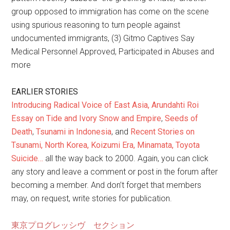
group opposed to immigration has come on the scene
using spurious reasoning to turn people against
undocumented immigrants, (3) Gitmo Captives Say
Medical Personnel Approved, Participated in Abuses and
more
EARLIER STORIES
Introducing Radical Voice of East Asia, Arundahti Roi
Essay on Tide and Ivory Snow and Empire
,
Seeds of
Death
,
Tsunami in Indonesia
, and
Recent Stories on
Tsunami, North Korea, Koizumi Era, Minamata, Toyota
Suicide…
all the way back to 2000. Again, you can click
any story and leave a comment or post in the forum after
becoming a member. And don’t forget that members
may, on request, write stories for publication.
東京プログレッシヴ セクション