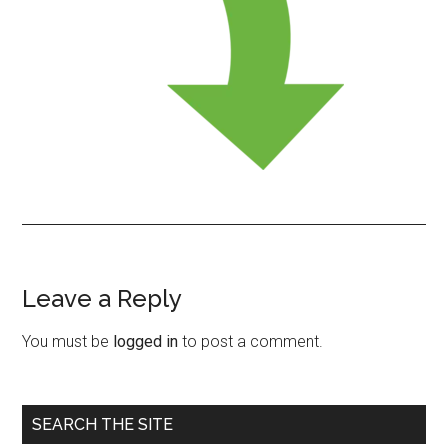
Leave a Reply
Reader
Interactions
You must be
logged in
to post a comment.
Primary
SEARCH THE SITE