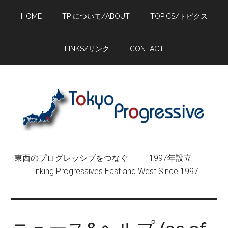
Skip
Skip
Skip
HOME
TP について/ABOUT
TOPICS/トピクス
to
to
to
main
primary
footer
content
sidebar
LINKS/リンク
CONTACT
東西のプログレッシブをつなぐ − 1997年設立 |
Linking Progressives East and West Since 1997