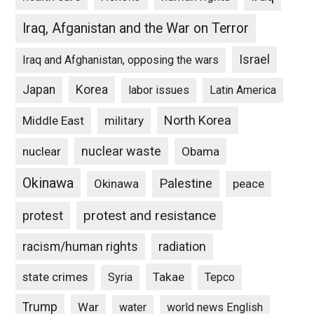
Iraq, Afganistan and the War on Terror
Israel
Iraq and Afghanistan, opposing the wars
Japan
Korea
labor issues
Latin America
North Korea
Middle East
military
nuclear waste
nuclear
Obama
Okinawa
Palestine
Okinawa
peace
protest and resistance
protest
racism/human rights
radiation
state crimes
Takae
Syria
Tepco
Trump
War
water
world news English