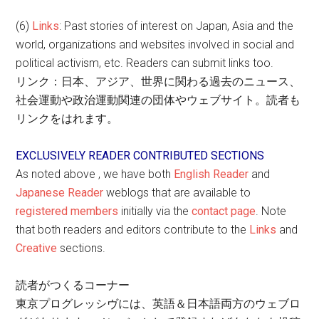
(6)
Links
: Past stories of interest on Japan, Asia and the
world, organizations and websites involved in social and
political activism, etc. Readers can submit links too.
リンク：日本、アジア、世界に関わる過去のニュース、
社会運動や政治運動関連の団体やウェブサイト。読者も
リンクをはれます。
EXCLUSIVELY READER CONTRIBUTED SECTIONS
As noted above , we have both
English Reader
and
Japanese Reader
weblogs that are available to
registered members
initially via the
contact page
. Note
that both readers and editors contribute to the
Links
and
Creative
sections.
読者がつくるコーナー
東京プログレッシヴには、英語＆日本語両方のウェブロ