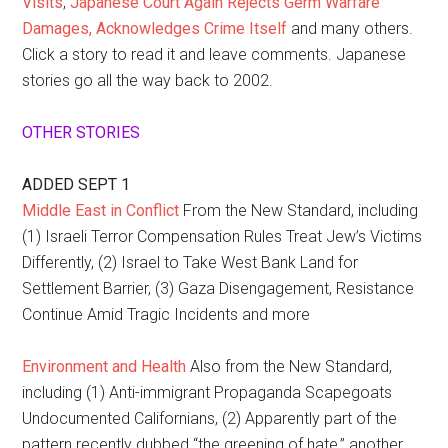
Visits
,
Japanese Court Again Rejects Germ Warfare
Damages, Acknowledges Crime Itself
and many others.
Click a story to read it and leave comments. Japanese
stories go all the way back to 2002.
OTHER STORIES
ADDED SEPT 1
Middle East in Conflict
From the New Standard, including
(1) Israeli Terror Compensation Rules Treat Jew’s Victims
Differently, (2) Israel to Take West Bank Land for
Settlement Barrier, (3) Gaza Disengagement, Resistance
Continue Amid Tragic Incidents and more
Environment and Health
Also from the New Standard,
including (1) Anti-immigrant Propaganda Scapegoats
Undocumented Californians, (2) Apparently part of the
pattern recently dubbed “the greening of hate,” another