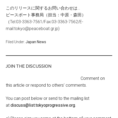
このリリースに関するお問い合わせは…
ピースボート事務局（担当：中原・森田）
（Tel:03-3363-7561/Fax:03-3363-7562/E-
mail:tokyo@peaceboat.gr.jp)
Filed Under:
Japan News
JOIN THE DISCUSSION
Comment on
this article or respond to others' comments.
You can post below or send to the mailing list
at
discuss@list.tokyoprogressive.org
.