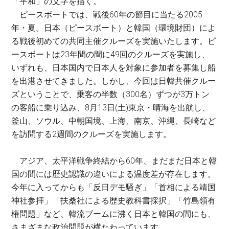
「平和」の文字を描く。
ピースボートでは、戦後60年の節目に当たる2005
年・夏。日本（ピースボート）と韓国（環境財団）によ
る戦後初めての共同主催クルーズを実施いたします。ピ
ースボートは23年間の間に49回のクルーズを実施し、
いずれも、日本国内で日本人を対象に参加者を募集し船
を出港させてきました。しかし、今回は日韓共催クルー
ズということで、乗客の半数（300名）ずつが3万トン
の客船に乗り込み、8月13日(土)東京・晴海を出航し、
釜山、ソウル、中朝国境、上海、南京、沖縄、長崎など
を訪問する2週間のクルーズを実施します。
アジア、太平洋戦争終結から60年、まだまだ日本と韓
国の間には歴史認識の違いによる温度差が存在します。
今年に入ってからも「反日デモ騒ぎ」「首相による靖国
神社参拝」「扶桑社による歴史教科書採択」「竹島領有
権問題」など、韓流ブームに沸く日本と韓国の間にも、
さまざまな政治問題が横たわっています。