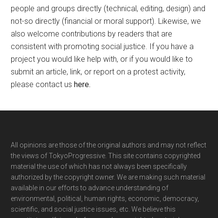
people and groups directly (technical, editing, design) and
not-so directly (financial or moral support). Likewise, we
also welcome contributions by readers that are
consistent with promoting social justice. If you have a
project you would like help with, or if you would like to
submit an article, link, or report on a protest activity,
please contact us
here
.
Footer
All opinions are those of the original authors and may not reflect
the views of TokyoProgressive. This site contains copyrighted
material the use of which has not always been specifically
authorized by the copyright owner. We are making such material
available in our efforts to advance understanding of
environmental, political, human rights, economic, democracy,
scientific, and social justice issues, etc. We believe this