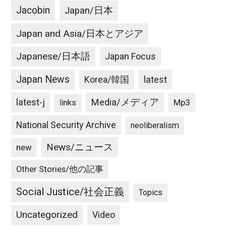
Jacobin
Japan/日本
Japan and Asia/日本とアジア
Japanese/日本語
Japan Focus
Japan News
latest
Korea/韓国
latest-j
Media/メディア
Mp3
links
National Security Archive
neoliberalism
News/ニュース
new
Other Stories/他の記事
Social Justice/社会正義
Topics
Uncategorized
Video