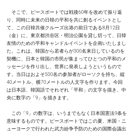
そこで、ピースボートでは戦後60年を改めて振り返
り、同時に未来の日韓の平和を共に創るイベントとし
て、この日韓共催クルーズ出港の前日である8月12日
（金）に、東京都渋谷区・明治公園を貸し切って、日韓
友情のための平和キャンドルイベントを企画いたしまし
た。これは、韓国から若者らが300名来日しているのを
契機に、日本と韓国の市民が集まってひとつの平和のメ
ッセージを作り出し、世界に発表しようというもので
す。当日はおよそ500名の参加者がローソクを持ち、縦
40メートル、横70メートルの人文字を作ります。今回
は日本語、韓国語でそれぞれ「平和」の文字を描き、中
央に数字の「9」を描きます。
この「9」の数字は、いうまでもなく日本国憲法9条を
意味するものです。ピースボートではこの夏、米国・ニ
ューヨークで行われた武力紛争予防のための国際会議出