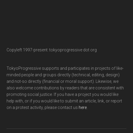
Copyleft 1997-present: tokyoprogressive dot org
TokyoProgressive supports and participates in projects of like-
minded people and groups directly (technical, editing, design)
and not-so directly (financial or moral support). Likewise, we
also welcome contributions by readers that are consistent with
promoting social justice. If you have a project you would like
help with, or if you would like to submit an article, link, or report
on a protest activity, please contact us
here
.