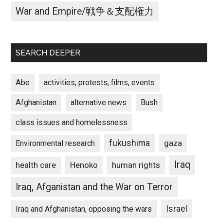
War and Empire/戦争＆支配権力
SEARCH DEEPER
Abe
activities, protests, films, events
Afghanistan
alternative news
Bush
class issues and homelessness
fukushima
gaza
Environmental research
Iraq
Henoko
human rights
health care
Iraq, Afganistan and the War on Terror
Israel
Iraq and Afghanistan, opposing the wars