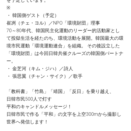
を予定しています。
※
・ 韓国側ゲスト（予定）
崔冽（チェ・ヨル）／NPO「環境財団」理事
70～80年代、韓国民主化運動のリーダー的活動家とし
て投獄生活を経たのち、環境活動を展開。韓国最大の環
境市民運動「環境運動連合」を組織。 その後設立した
「環境財団」は今回日韓共催クルーズの韓国側パートナ
ー。
・ 金芝河（キム・ジハ）／詩人
・ 張思翼（チャン・サイク）／歌手
「教科書」「竹島」「靖国」「反日」を乗り越え、
日韓市民500人で灯す
平和のキャンドルメッセージ！
日韓市民で作る「平和」の文字を上空300mから撮影し
世界へ発信します！