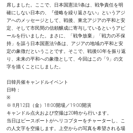
席しました。ここで、日本国憲法9条は、戦争責任を明
確にしない日本の、『侵略を繰り返さない』というアジ
アへのメッセージとして、戦後、東北アジアの平和と安
定、そして市民間の信頼醸成に寄与しているというアピ
ールを行いました。まさに、「戦争放棄」「戦力の不保
持」を謳う日本国憲法9条は、アジアの地域の平和と安
定の象徴だということです。そこで、戦後60年を振り返
り、未来の平和への象徴として、今回はこの「9」の文
字を描くことにしました。
日韓共催キャンドルイベント
日時：
※
※ 8月12日（金）18:00開場／19:00開演
キャンドル点火および空撮は20時から行います。
当日はピースボートがヘリコプターをチャーターし、こ
の人文字を空撮します。上空からの写真を希望される場