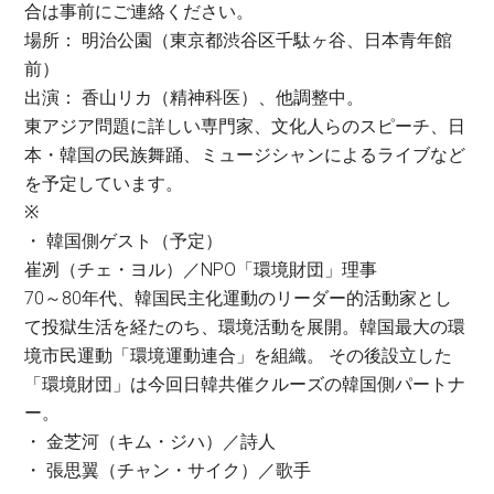
合は事前にご連絡ください。
場所： 明治公園（東京都渋谷区千駄ヶ谷、日本青年館
前）
出演： 香山リカ（精神科医）、他調整中。
東アジア問題に詳しい専門家、文化人らのスピーチ、日
本・韓国の民族舞踊、ミュージシャンによるライブなど
を予定しています。
※
・ 韓国側ゲスト（予定）
崔冽（チェ・ヨル）／NPO「環境財団」理事
70～80年代、韓国民主化運動のリーダー的活動家とし
て投獄生活を経たのち、環境活動を展開。韓国最大の環
境市民運動「環境運動連合」を組織。 その後設立した
「環境財団」は今回日韓共催クルーズの韓国側パートナ
ー。
・ 金芝河（キム・ジハ）／詩人
・ 張思翼（チャン・サイク）／歌手