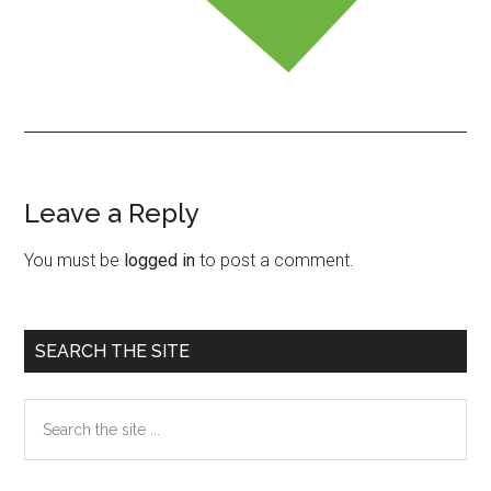
Leave a Reply
Reader
Interactions
You must be
logged in
to post a comment.
Primary
SEARCH THE SITE
Sidebar
Search
the
site