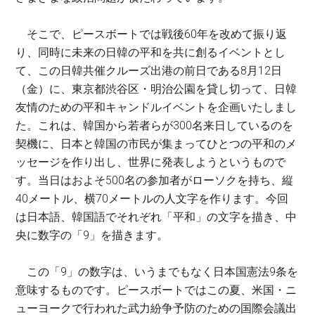
そこで、ピースボートでは戦後60年を改めて振り返
り、同時に未来の日韓の平和を共に創るイベントとし
て、この日韓共催クルーズ出港の前日である8月12日
（金）に、東京都渋谷区・明治公園を貸し切って、日韓
友情のための平和キャンドルイベントを企画いたしまし
た。これは、韓国から若者らが300名来日しているのを
契機に、日本と韓国の市民が集まってひとつの平和のメ
ッセージを作り出し、世界に発表しようというもので
す。当日はおよそ500名の参加者がローソクを持ち、縦
40メートル、横70メートルの人文字を作ります。今回
は日本語、韓国語でそれぞれ「平和」の文字を描き、中
央に数字の「9」を描きます。
この「9」の数字は、いうまでもなく日本国憲法9条を
意味するものです。ピースボートではこの夏、米国・ニ
ューヨークで行われた武力紛争予防のための国際会議出