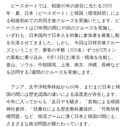
ピースボートでは、戦後60年の節目に当たる2005
年・夏。日本（ピースボート）と韓国（環境財団）によ
る戦後初めての共同主催クルーズを実施いたします。ピ
ースボートは23年間の間に49回のクルーズを実施し、
いずれも、日本国内で日本人を対象に参加者を募集し船
を出港させてきました。しかし、今回は日韓共催クルー
ズということで、乗客の半数（300名）ずつが3万トン
の客船に乗り込み、8月13日(土)東京・晴海を出航し、
釜山、ソウル、中朝国境、上海、南京、沖縄、長崎など
を訪問する2週間のクルーズを実施します。
アジア、太平洋戦争終結から60年、まだまだ日本と韓
国の間には歴史認識の違いによる温度差が存在します。
今年に入ってからも「反日デモ騒ぎ」「首相による靖国
神社参拝」「扶桑社による歴史教科書採択」「竹島領有
権問題」など、韓流ブームに沸く日本と韓国の間にも、
さまざまな政治問題が横たわっています。