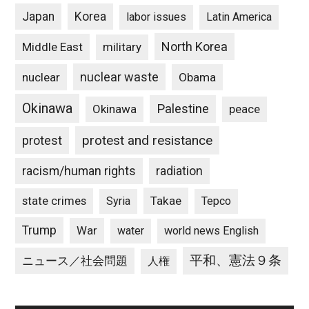
Japan
Korea
labor issues
Latin America
North Korea
Middle East
military
nuclear waste
nuclear
Obama
Okinawa
Palestine
Okinawa
peace
protest and resistance
protest
racism/human rights
radiation
state crimes
Takae
Syria
Tepco
Trump
War
water
world news English
平和、憲法９条
ニュース／社会問題
人権