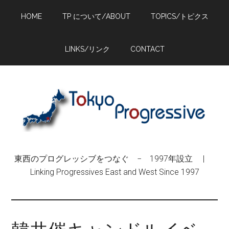
Skip
Skip
Skip
HOME
TP について/ABOUT
TOPICS/トピクス
to
to
to
main
primary
footer
content
sidebar
LINKS/リンク
CONTACT
東西のプログレッシブをつなぐ − 1997年設立 |
Linking Progressives East and West Since 1997