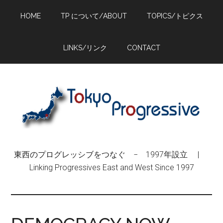
Skip
Skip
Skip
HOME
TP について/ABOUT
TOPICS/トピクス
to
to
to
main
primary
footer
content
sidebar
LINKS/リンク
CONTACT
東西のプログレッシブをつなぐ − 1997年設立 |
Linking Progressives East and West Since 1997