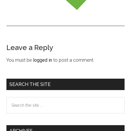
Leave a Reply
Reader
Interactions
You must be
logged in
to post a comment.
Primary
SEARCH THE SITE
Sidebar
Search
the
site
...
ARCHIVES