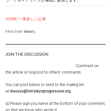
ラ・アル＝アリアンが番組に参加します。
HOME/一番新しい記事
Filed Under:
latest-j
JOIN THE DISCUSSION
Comment on
this article or respond to others' comments.
You can post below or send to the mailing list
at
discuss@list.tokyoprogressive.org
.
a) Please sign you name at the bottom of your comment,
so that we know who wrote it.