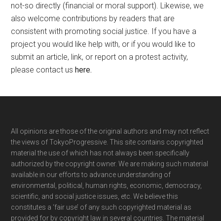
not-so directly (financial or moral support). Likewise, we
also welcome contributions by readers that are
consistent with promoting social justice. If you have a
project you would like help with, or if you would like to
submit an article, link, or report on a protest activity,
please contact us
here
.
Footer
All opinions are those of the original authors and may not reflect
the views of TokyoProgressive. This site contains copyrighted
material the use of which has not always been specifically
authorized by the copyright owner. We are making such material
available in our efforts to advance understanding of
environmental, political, human rights, economic, democracy,
scientific, and social justice issues, etc. We believe this
constitutes a ‘fair use’ of any such copyrighted material as
provided for by copyright law in several countries. The material