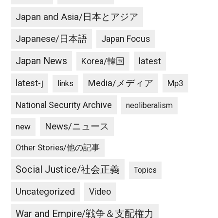
Japan and Asia/日本とアジア
Japanese/日本語
Japan Focus
Japan News
latest
Korea/韓国
latest-j
Media/メディア
Mp3
links
National Security Archive
neoliberalism
News/ニュース
new
Other Stories/他の記事
Social Justice/社会正義
Topics
Uncategorized
Video
War and Empire/戦争＆支配権力