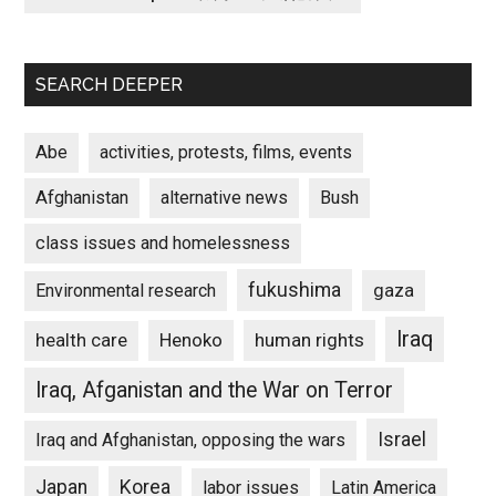
SEARCH DEEPER
Abe
activities, protests, films, events
Afghanistan
alternative news
Bush
class issues and homelessness
fukushima
gaza
Environmental research
Iraq
Henoko
human rights
health care
Iraq, Afganistan and the War on Terror
Israel
Iraq and Afghanistan, opposing the wars
Japan
Korea
labor issues
Latin America