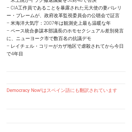
– 米上院がイラク撤退議案を50対48で否決
– CIA工作員であることを暴露された元大使の妻バレリ
ー・プレームが、政府改革監視委員会の公聴会で証言
– 米海洋大気庁：2007年は観測史上最も温暖な年
– ペース統合参謀本部議長のホモセクシュアル差別発言
に、ニューヨーク市で数百名の抗議デモ
– レイチェル・コリーがカザ地区で虐殺されてから今日
で4年目
Democracy Now!はスペイン語にも翻訳されています