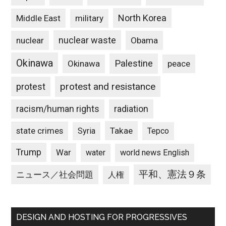
North Korea
Middle East
military
nuclear waste
nuclear
Obama
Okinawa
Palestine
Okinawa
peace
protest and resistance
protest
racism/human rights
radiation
state crimes
Takae
Syria
Tepco
Trump
War
water
world news English
平和、憲法９条
ニュース／社会問題
人権
DESIGN AND HOSTING FOR PROGRESSIVES