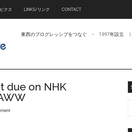
トピクス
LINKS/リンク
CONTACT
東西のプログレッシブをつなぐ − 1997年設立 | Linking Pr
t due on NHK
 VAWW
S
mment
t
si
...