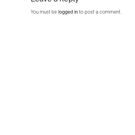
Reader
Interactions
You must be
logged in
to post a comment.