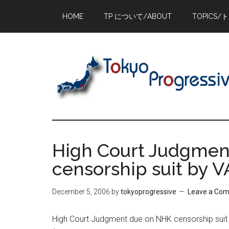
Skip
Skip
Skip
HOME
TP について/ABOUT
TOPICS/
to
to
to
main
primary
footer
content
sidebar
High Court Judgmen
censorship suit by
December 5, 2006
by
tokyoprogressive
Leave a Co
High Court Judgment due on NHK censorship suit