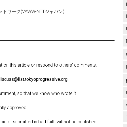
ワーク(VAWW-NETジャパン)
on this article or respond to others' comments.
discuss@list.tokyoprogressive.org
.
omment, so that we know who wrote it.
lly approved.
c or submitted in bad faith will not be published.