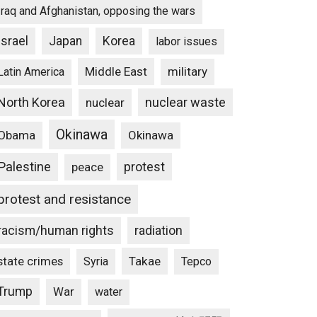
Iraq and Afghanistan, opposing the wars
Israel
Japan
Korea
labor issues
Middle East
military
Latin America
North Korea
nuclear waste
nuclear
Okinawa
Obama
Okinawa
Palestine
protest
peace
protest and resistance
racism/human rights
radiation
state crimes
Takae
Syria
Tepco
Trump
War
water