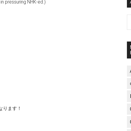
in pressuring NHK-ed.)
A
なります！