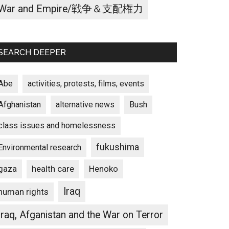
War and Empire/戦争＆支配権力
SEARCH DEEPER
Abe
activities, protests, films, events
Afghanistan
alternative news
Bush
class issues and homelessness
fukushima
Environmental research
gaza
Henoko
health care
Iraq
human rights
Iraq, Afganistan and the War on Terror