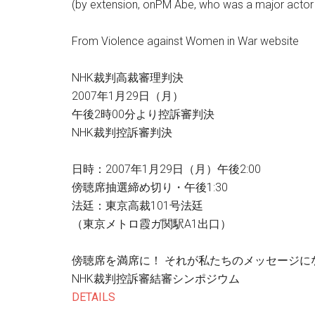
(by extension, onPM Abe, who was a major actor 
From Violence against Women in War website
NHK裁判高裁審理判決
2007年1月29日（月）
午後2時00分より控訴審判決
NHK裁判控訴審判決
日時：2007年1月29日（月）午後2:00
傍聴席抽選締め切り・午後1:30
法廷：東京高裁101号法廷
（東京メトロ霞ガ関駅A1出口）
傍聴席を満席に！ それが私たちのメッセージに
NHK裁判控訴審結審シンポジウム
DETAILS