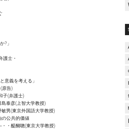
ぐ
か?」
弁護士・
味と意義を考える」
原告)
子(弁護士)
島泰彦(上智大学教授)
敏男(東京外国語大学教授)
由の公共的価値
・・醍醐聰(東京大学教授)