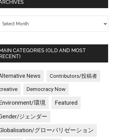
ARCHIVES
rchives
MAIN CATEGORIES (OLD AND MOST
RECENT)
Alternative News
Contributors/投稿者
creative
Democracy Now
Environment/環境
Featured
Gender/ジェンダー
Globalisation/グローバリゼーション