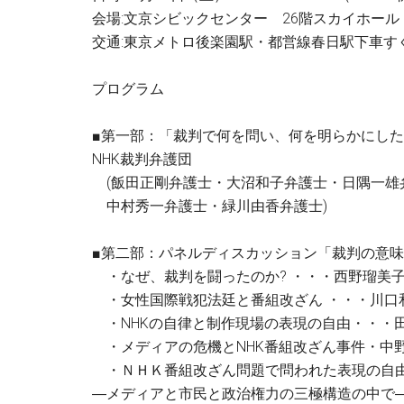
会場:文京シビックセンター 26階スカイホール
交通:東京メトロ後楽園駅・都営線春日駅下車す
プログラム
■第一部：「裁判で何を問い、何を明らかにした
NHK裁判弁護団
(飯田正剛弁護士・大沼和子弁護士・日隅一雄
中村秀一弁護士・緑川由香弁護士)
■第二部：パネルディスカッション「裁判の意
・なぜ、裁判を闘ったのか? ・・・西野瑠美子(
・女性国際戦犯法廷と番組改ざん ・・・川口和
・NHKの自律と制作現場の表現の自由・・・田
・メディアの危機とNHK番組改ざん事件・中野
・ＮＨＫ番組改ざん問題で問われた表現の自
―メディアと市民と政治権力の三極構造の中で―