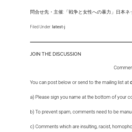
問合せ先・主催:「戦争と女性への暴力」日本ネット
Filed Under:
latest-j
JOIN THE DISCUSSION
Comment 
You can post below or send to the mailing list at
a) Please sign you name at the bottom of your c
b) To prevent spam, comments need to be manua
c) Comments which are insulting, racist, homophobi