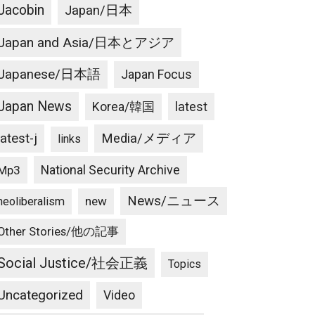
Jacobin
Japan/日本
Japan and Asia/日本とアジア
Japanese/日本語
Japan Focus
Japan News
latest
Korea/韓国
latest-j
Media/メディア
links
National Security Archive
Mp3
News/ニュース
new
neoliberalism
Other Stories/他の記事
Social Justice/社会正義
Topics
Uncategorized
Video