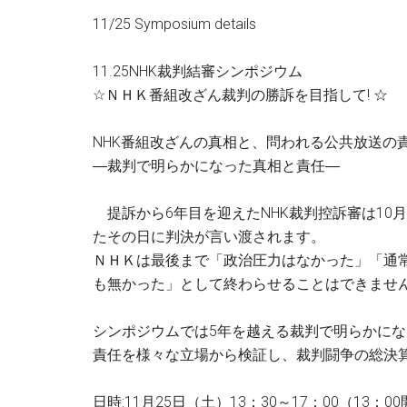
11/25 Symposium details
11.25NHK裁判結審シンポジウム
☆ＮＨＫ番組改ざん裁判の勝訴を目指して! ☆
NHK番組改ざんの真相と、問われる公共放送の
―裁判で明らかになった真相と責任―
提訴から6年目を迎えたNHK裁判控訴審は10月
たその日に判決が言い渡されます。
ＮＨＫは最後まで「政治圧力はなかった」「通
も無かった」として終わらせることはできませ
シンポジウムでは5年を越える裁判で明らかに
責任を様々な立場から検証し、裁判闘争の総決算
日時:11月25日（土）13：30～17：00（13：0