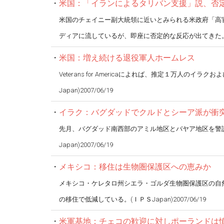
・
米国：「イランによるタリバン支援」説、否
米国のチェイニー副大統領に近いとみられる米政府「高
ディアに流しているが、即座に否定的な反応が出てきた。(ＩＰＳJ
・
米国：増え続ける退役軍人ホームレス
Veterans for Americaによれば、推定１万人
Japan)2007/06/19
・
イラク：バグダッドでクルドとシーア派が衝
先月、バグダッド南西部のアミル地区とバヤア地区を警
Japan)2007/06/19
・
メキシコ：移住は生物圏保護区への恵みか
メキシコ・ケレタロ州シエラ・ゴルダ生物圏保護区の自
の移住で低減している。(ＩＰＳJapan)2007/06/19
・
米軍基地：チェコの歓迎に対しポーランドは