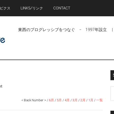
トピクス
LINKS/リンク
CONTACT
東西のプログレッシブをつなぐ − 1997年設立 | Linking Pr
nt
S
t
< Back Number > /
6月
/
5月
/
4月
/
3月
/
2月
/
1月
/
一覧
si
...