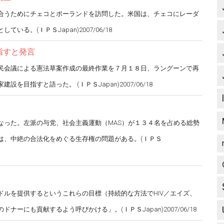
合うためにチェコとポーランドを訪問した。米国は、チェコにレーダ
。(ＩＰＳJapan)2007/06/18
指すと発言
民会議による憲法草案作成の最終作業を７月１８日、ラングーンで再
指すと語った。 (ＩＰＳJapan)2007/06/18
なった。左派の与党、社会主義運動（MAS）が１３４名を占める総勢
は、中絶の合法化をめぐる生存権の問題がある。(ＩＰＳ
ルを提供するというこれらの目標（持続的な方法でHIV／エイズ、
にも貢献するよう呼びかける」。(ＩＰＳJapan)2007/06/18