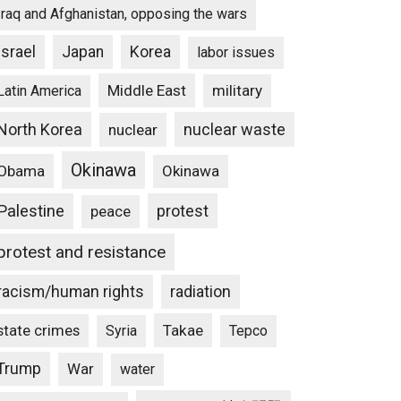
Iraq and Afghanistan, opposing the wars
Israel
Japan
Korea
labor issues
Middle East
military
Latin America
North Korea
nuclear waste
nuclear
Okinawa
Obama
Okinawa
Palestine
protest
peace
protest and resistance
racism/human rights
radiation
state crimes
Takae
Syria
Tepco
Trump
War
water