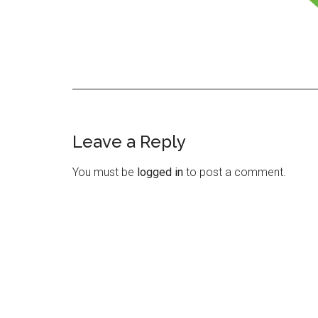
Leave a Reply
Reader
Interactions
You must be
logged in
to post a comment.