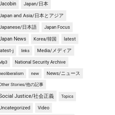
Jacobin
Japan/日本
Japan and Asia/日本とアジア
Japanese/日本語
Japan Focus
Japan News
latest
Korea/韓国
latest-j
Media/メディア
links
National Security Archive
Mp3
News/ニュース
new
neoliberalism
Other Stories/他の記事
Social Justice/社会正義
Topics
Uncategorized
Video