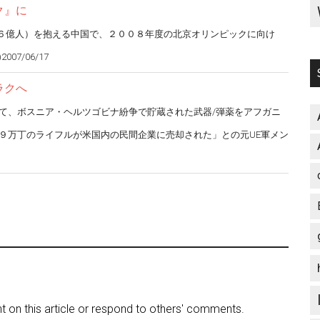
ク』に
６億人）を抱える中国で、２００８年度の北京オリンピックに向け
7/06/17
ラクへ
て、ボスニア・ヘルツゴビナ紛争で貯蔵された武器/弾薬をアフガニ
９万丁のライフルが米国内の民間企業に売却された」との元UE軍メン
on this article or respond to others' comments.