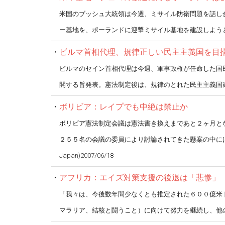
米国のブッシュ大統領は今週、ミサイル防衛問題を話し
ー基地を、ポーランドに迎撃ミサイル基地を建設しようとしている
・
ビルマ首相代理、規律正しい民主主義国を目
ビルマのセイン首相代理は今週、軍事政権が任命した国
開する旨発表。憲法制定後は、規律のとれた民主主義国家建設を目
・
ボリビア：レイプでも中絶は禁止か
ボリビア憲法制定会議は憲法書き換えまであと２ヶ月と
２５５名の会議の委員により討論されてきた懸案の中に
Japan)2007/06/18
・
アフリカ：エイズ対策支援の後退は「悲惨」
「我々は、今後数年間少なくとも推定された６００億米ド
マラリア、結核と闘うこと）に向けて努力を継続し、他のドナー