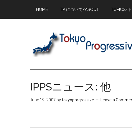
Skip
Skip
Skip
HOME
TP について/ABOUT
TOPICS/
to
to
to
main
primary
footer
content
sidebar
IPPSニュース: 他
June 19, 2007
by
tokyoprogressive
Leave a Comme