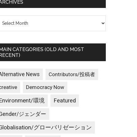
ARCHIVES
rchives
MAIN CATEGORIES (OLD AND MOST
RECENT)
Alternative News
Contributors/投稿者
creative
Democracy Now
Environment/環境
Featured
Gender/ジェンダー
Globalisation/グローバリゼーション