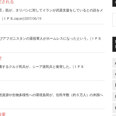
定される
官」筋が、タリバンに対してイランが武器支援をしているとの説をメ
A
apan)2007/06/19
のイラクおよびアフガニスタンの退役軍人がホームレスになったという。(ＩＰＳ
突
護するクルド民兵が、シーア派民兵と衝突した。(ＩＰＳ
然資源や生物多様性への環境負荷が、住民半数（約５万人）の米国へ
慎重