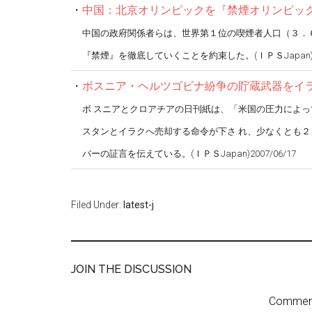
・
中国：北京オリンピックを『禁煙オリンピッ
中国の政府関係者らは、世界第１位の喫煙者人口（３．
『禁煙』を徹底していくことを約束した。(ＩＰＳJapan)200
・
ボスニア・ヘルツゴビナ紛争の貯蔵武器をイ
ボ スニアとクロアチアの日刊紙は、「米国の圧力によっ
スタンとイラクへ売却する命令が下さ れ、少なくとも２
バーの証言を伝えている。(ＩＰＳJapan)2007/06/17
Filed Under:
latest-j
JOIN THE DISCUSSION
Comment 