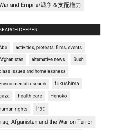
War and Empire/戦争＆支配権力
SEARCH DEEPER
Abe
activities, protests, films, events
Afghanistan
alternative news
Bush
class issues and homelessness
fukushima
Environmental research
gaza
Henoko
health care
Iraq
human rights
Iraq, Afganistan and the War on Terror