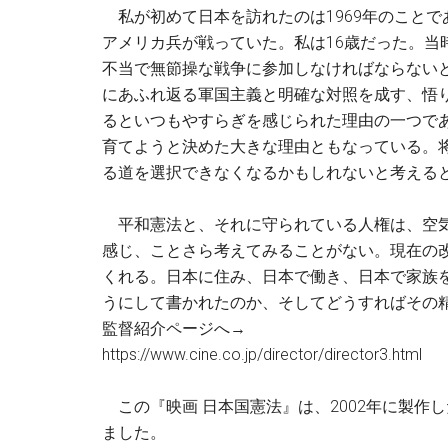
私が初めて日本を訪れたのは1969年のことで
アメリカ兵が戦っていた。私は16歳だった。当
不当で無節操な戦争に参加しなければならない
にあふれ返る軍国主義と明確な対照を成す、悟
るといつもやすらぎを感じられた理由の一つで
育てようと決めた大きな理由ともなっている。
る道を選択できなくなるかもしれないと考える
平和憲法と、それに守られている人権は、空気
感じ、ことさら考えてみることがない。現在の
くれる。日本に住み、日本で働き、日本で家族
うにして書かれたのか、そしてどうすればその
監督紹介ページへ→
https://www.cine.co.jp/director/director3.html
この『映画 日本国憲法』は、2002年に製作し
ました。