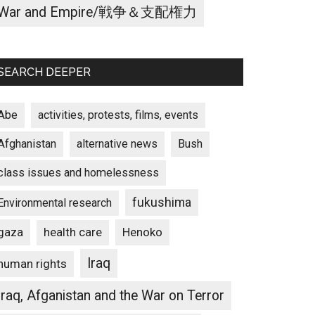
War and Empire/戦争＆支配権力
SEARCH DEEPER
Abe
activities, protests, films, events
Afghanistan
alternative news
Bush
class issues and homelessness
fukushima
Environmental research
gaza
Henoko
health care
Iraq
human rights
Iraq, Afganistan and the War on Terror