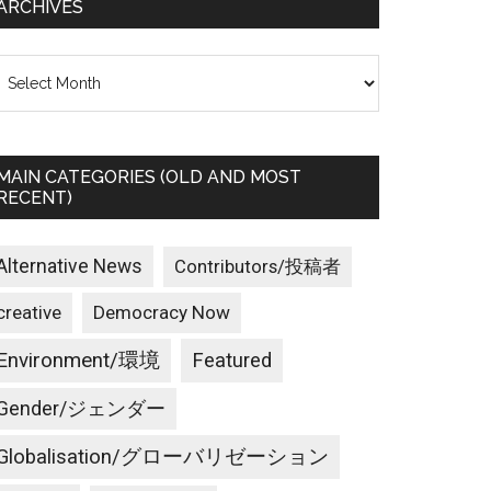
ARCHIVES
rchives
MAIN CATEGORIES (OLD AND MOST
RECENT)
Alternative News
Contributors/投稿者
creative
Democracy Now
Environment/環境
Featured
Gender/ジェンダー
Globalisation/グローバリゼーション