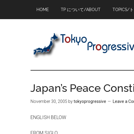
Skip
Skip
Skip
HOME
TP について/ABOUT
TOPICS/
to
to
to
main
primary
footer
content
sidebar
Japan’s Peace Co
November 30, 2005
by
tokyoprogressive
Leave a C
ENGLISH BELOW
FROM SIGLO