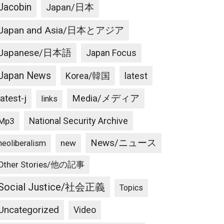
Jacobin
Japan/日本
Japan and Asia/日本とアジア
Japanese/日本語
Japan Focus
Japan News
latest
Korea/韓国
latest-j
Media/メディア
links
National Security Archive
Mp3
News/ニュース
new
neoliberalism
Other Stories/他の記事
Social Justice/社会正義
Topics
Uncategorized
Video