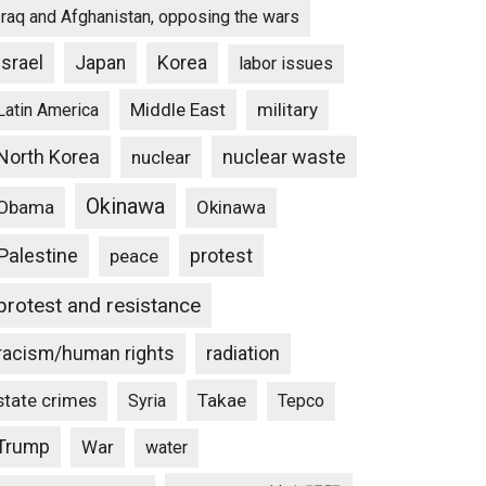
Iraq and Afghanistan, opposing the wars
Israel
Japan
Korea
labor issues
Middle East
military
Latin America
North Korea
nuclear waste
nuclear
Okinawa
Obama
Okinawa
Palestine
protest
peace
protest and resistance
racism/human rights
radiation
state crimes
Takae
Syria
Tepco
Trump
War
water