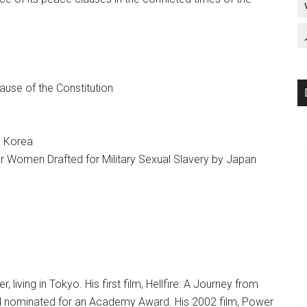
lause of the Constitution
h Korea
or Women Drafted for Military Sexual Slavery by Japan
iving in Tokyo. His first film, Hellfire: A Journey from
 nominated for an Academy Award. His 2002 film, Power