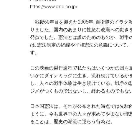
https://www.cine.co.jp/
戦後60年目を迎えた2005年､自衛隊のイラ
りました。国内のあまりに性急な改憲への動き
発点でした。憲法とは誰のためのものか、戦争
は､憲法制定の経緯や平和憲法の意義について
す。
この映画の製作過程で私たちはいくつかの国を
いかにダイナミックに生き、流れ続けているかを
し、人々の戦争体験は生き続けている。戦争の
ジメがつくものではないし、終わるものでもな
日本国憲法は、それが公布された時点では先駆
ように、今も世界中の人々が求めてやまない理
ることは、歴史の潮流に逆らう行為だ。