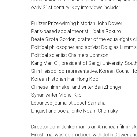
early 21st century. Key interviews include:
Pulitzer Prize-winning historian John Dower
Paris-based social theorist Hidaka Rokuro
Beate Sirota Gordon, drafter of the equal-rights c
Political philosopher and activist Douglas Lummis
Political scientist Chalmers Johnson
Kang Man-Gil, president of Sangji University, Sout
Shin Heisoo, co-representative, Korean Council f
Korean historian Han Hong Koo
Chinese filmmaker and writer Ban Zhongyi
Syrian writer Michel Kilo
Lebanese journalist Josef Samaha
Linguist and social critic Noam Chomsky
Director John Junkerman is an American filmmaker, l
Hiroshima, was coproduced with John Dower and