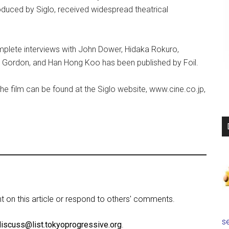
duced by Siglo, received widespread theatrical
plete interviews with John Dower, Hidaka Rokuro,
Gordon, and Han Hong Koo has been published by Foil.
the film can be found at the Siglo website, www.cine.co.jp,
on this article or respond to others' comments.
se
discuss@list.tokyoprogressive.org
.