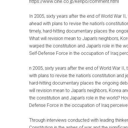
https://www.cine.co.jp/kenpo/comment.html
In 2005, sixty years after the end of World War I
ahead with plans to revise the nation’s constitutio
timely, hard-hitting documentary places the ongoin
What will revision mean to Japan’s neighbors, Ko
warped the constitution and Japan’s role in the 
Self-Defense Force in the occupation of Iraq perc
n 2005, sixty years after the end of World War I
with plans to revise the nation’s constitution and j
hard-hitting documentary places the ongoing debat
will revision mean to Japan’s neighbors, Korea a
the constitution and Japan’s role in the world? H
Defense Force in the occupation of Iraq perceive
Through interviews conducted with leading thinkers
Constitution in the ashes of war and the significa