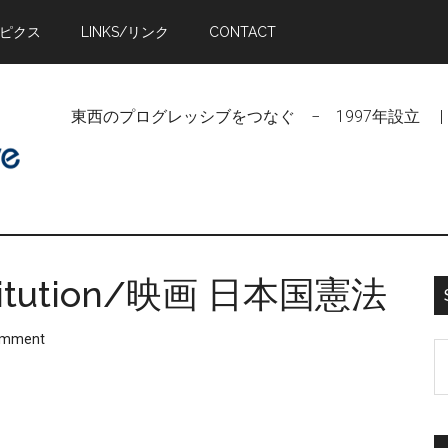
トピクス
LINKS/リンク
CONTACT
東西のプログレッシブをつなぐ − 1997年設立 | Linking Pr
nstitution/映画 日本国憲法
omment
S
t
si
...