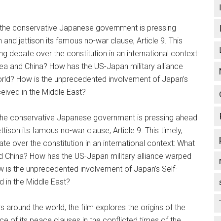
I, the conservative Japanese government is pressing
n and jettison its famous no-war clause, Article 9. This
g debate over the constitution in an international context:
rea and China? How has the US-Japan military alliance
world? How is the unprecedented involvement of Japan’s
eived in the Middle East?
I, the conservative Japanese government is pressing ahead
ettison its famous no-war clause, Article 9. This timely,
e over the constitution in an international context: What
nd China? How has the US-Japan military alliance warped
ow is the unprecedented involvement of Japan’s Self-
d in the Middle East?
 around the world, the film explores the origins of the
nce of its peace clauses in the conflicted times of the