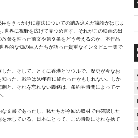
A
ク派兵をきっかけに憲法についての踏み込んだ議論がはじま
を､世界に視野を広げて見つめ直す、それがこの映画の出
の放棄を誓った前文や第９条をどう考えるのか。本作品
、世界的な知の巨人たちが語った貴重なインタビュー集で
旅した。そして、とくに香港とソウルで、歴史が今なお
知った。戦争は60年前に終わったかもしれない。しか
悲劇と、それを忘れない義務は、条約や時間によってケ
い。
的な文書であったし、私たちが今回の取材で再確認した
想を示している。日本にとって、この時期にそれを捨て