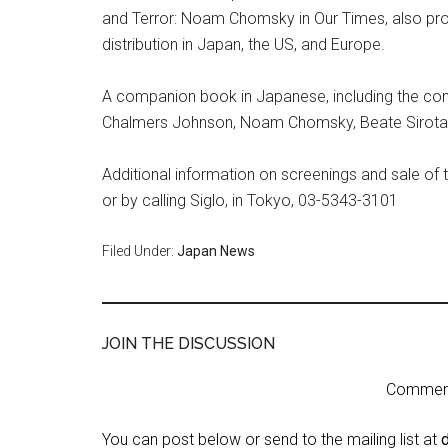
and Terror: Noam Chomsky in Our Times, also pro
distribution in Japan, the US, and Europe.
A companion book in Japanese, including the com
Chalmers Johnson, Noam Chomsky, Beate Sirota 
Additional information on screenings and sale of 
or by calling Siglo, in Tokyo, 03-5343-3101
Filed Under:
Japan News
JOIN THE DISCUSSION
Comment 
You can post below or send to the mailing list at