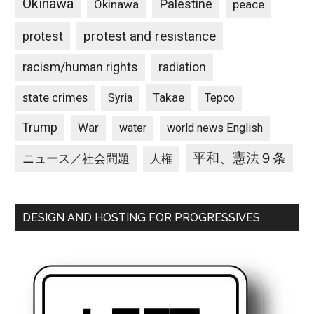
Okinawa
Palestine
Okinawa
peace
protest and resistance
protest
racism/human rights
radiation
state crimes
Takae
Syria
Tepco
Trump
War
water
world news English
平和、憲法９条
ニュース／社会問題
人権
DESIGN AND HOSTING FOR PROGRESSIVES