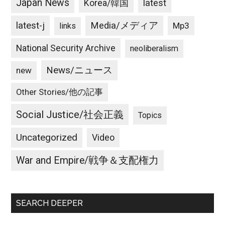
Japan News
latest
Korea/韓国
latest-j
Media/メディア
Mp3
links
National Security Archive
neoliberalism
News/ニュース
new
Other Stories/他の記事
Social Justice/社会正義
Topics
Uncategorized
Video
War and Empire/戦争＆支配権力
SEARCH DEEPER