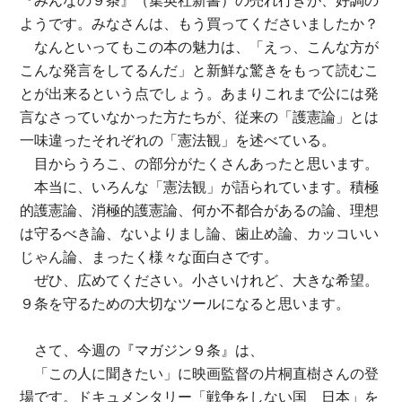
『みんなの９条』（集英社新書）の売れ行きが、好調の
ようです。みなさんは、もう買ってくださいましたか？
なんといってもこの本の魅力は、「えっ、こんな方が
こんな発言をしてるんだ」と新鮮な驚きをもって読むこ
とが出来るという点でしょう。あまりこれまで公には発
言なさっていなかった方たちが、従来の「護憲論」とは
一味違ったそれぞれの「憲法観」を述べている。
目からうろこ、の部分がたくさんあったと思います。
本当に、いろんな「憲法観」が語られています。積極
的護憲論、消極的護憲論、何か不都合があるの論、理想
は守るべき論、ないよりまし論、歯止め論、カッコいい
じゃん論、まったく様々な面白さです。
ぜひ、広めてください。小さいけれど、大きな希望。
９条を守るための大切なツールになると思います。
さて、今週の『マガジン９条』は、
「この人に聞きたい」に映画監督の片桐直樹さんの登
場です。ドキュメンタリー「戦争をしない国 日本」を