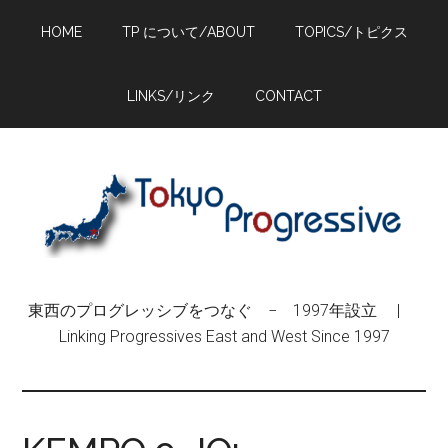
Skip
Skip
Skip
HOME
TP について/ABOUT
TOPICS/トピクス
to
to
to
main
primary
footer
content
sidebar
LINKS/リンク
CONTACT
東西のプログレッシブをつなぐ − 1997年設立 |
Linking Progressives East and West Since 1997