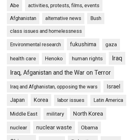
Abe
activities, protests, films, events
Afghanistan
alternative news
Bush
class issues and homelessness
fukushima
gaza
Environmental research
Iraq
Henoko
human rights
health care
Iraq, Afganistan and the War on Terror
Israel
Iraq and Afghanistan, opposing the wars
Japan
Korea
labor issues
Latin America
North Korea
Middle East
military
nuclear waste
nuclear
Obama