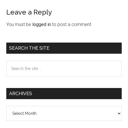
Leave a Reply
Reader
Interactions
You must be
logged in
to post a comment.
Primary
SEARCH THE SITE
Sidebar
Search
the
site
...
ARCHIVES
Archives