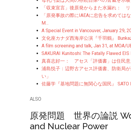
母乳汚染は人間の存続自体への脅威を示唆
「収束宣言」後原発からまた水漏れ： リ
「原発事故の際にIAEAに忠告を求めては
M…
A Special Event in Vancouver, January 29, 
文化座カナダ西海岸公演『千羽鶴』 Bunkaza Thea
A film screening and talk, Jan 31, at MOA/U
SAKURAI Kunitoshi: The Fatally Flawed EIS
真喜志好一： アセス「評価書」は住民意
浦島悦子：辺野古アセス評価書、防衛局が
い」
佐藤学『基地問題に無関心な国民』 SATO Manabu: 
ALSO
原発問題 世界の論説 World O
and Nuclear Power