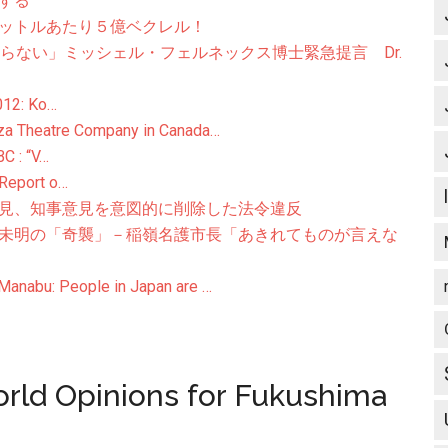
する
ットルあたり５億ベクレル！
ならない」ミッシェル・フェルネックス博士緊急提言 Dr.
2012: Ko…
tre Company in Canada…
BC : “V…
 Report o…
見、知事意見を意図的に削除した法令違反
未明の「奇襲」－稲嶺名護市長「あきれてものが言えな
People in Japan are …
pinions for Fukushima