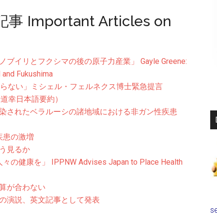
ortant Articles on
リとフクシマの後の原子力産業」 Gayle Greene:
l and Fukushima
ならない」ミシェル・フェルネクス博士緊急提言
崎道幸日本語要約）
汚染されたベラルーシの諸地域における非ガン性疾患
疾患の激増
う見るか
 IPPNW Advises Japan to Place Health
算が合わない
の演説、英文記事として発表
se