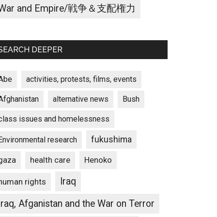
War and Empire/戦争＆支配権力
SEARCH DEEPER
Abe
activities, protests, films, events
Afghanistan
alternative news
Bush
class issues and homelessness
fukushima
Environmental research
gaza
Henoko
health care
Iraq
human rights
Iraq, Afganistan and the War on Terror