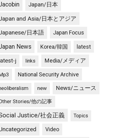
Jacobin
Japan/日本
Japan and Asia/日本とアジア
Japanese/日本語
Japan Focus
Japan News
latest
Korea/韓国
latest-j
Media/メディア
links
National Security Archive
Mp3
News/ニュース
new
neoliberalism
Other Stories/他の記事
Social Justice/社会正義
Topics
Uncategorized
Video