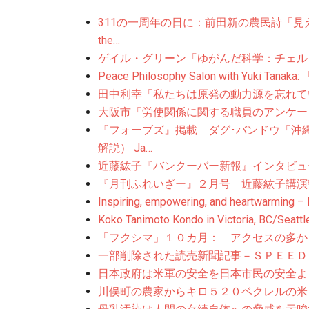
311の一周年の日に：前田新の農民詩「見
the…
ゲイル・グリーン「ゆがんだ科学：チェルノブイ
Peace Philosophy Salon with Yuki Ta
田中利幸「私たちは原発の動力源を忘れていないか？
大阪市「労使関係に関する職員のアンケー
『フォーブズ』掲載 ダグ･バンドウ「沖
解説） Ja…
近藤紘子『バンクーバー新報』インタビュー An Int
『月刊ふれいざー』２月号 近藤紘子講演
Inspiring, empowering, and heartwarming –
Koko Tanimoto Kondo in Victoria, BC/Seattl
「フクシマ」１０カ月： アクセスの多か
一部削除された読売新聞記事－ＳＰＥＥＤ
日本政府は米軍の安全を日本市民の安全より優先させた 
川俣町の農家からキロ５２０ベクレルの米