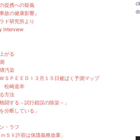
c
の提携への疑義
d
事故の健康影響』
ラド研究所より
nterview
上がる
測
壌汚染
ＷＳＰＥＥＤＩ３月１５日被ばく予測マップ
 松崎道幸
る方法
格闘する－試行錯誤の除染－」
を分断している」
ン・ラフ
０ｍＳＶ許容は保護義務放棄」