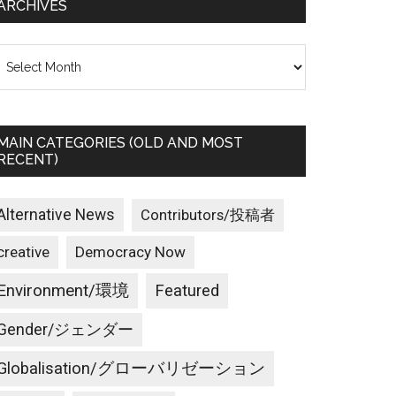
ARCHIVES
rchives
MAIN CATEGORIES (OLD AND MOST
RECENT)
Alternative News
Contributors/投稿者
creative
Democracy Now
Environment/環境
Featured
Gender/ジェンダー
Globalisation/グローバリゼーション