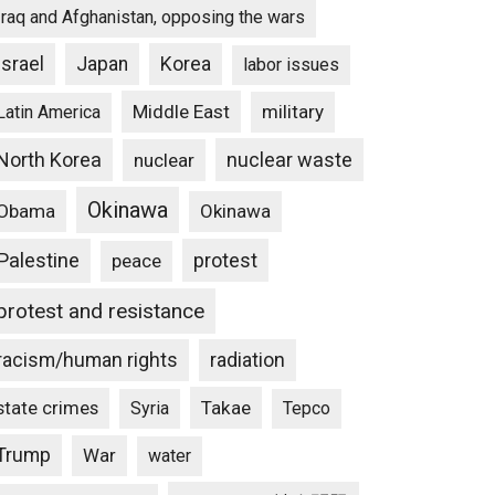
Iraq and Afghanistan, opposing the wars
Israel
Japan
Korea
labor issues
Middle East
military
Latin America
North Korea
nuclear waste
nuclear
Okinawa
Obama
Okinawa
Palestine
protest
peace
protest and resistance
racism/human rights
radiation
state crimes
Takae
Syria
Tepco
Trump
War
water