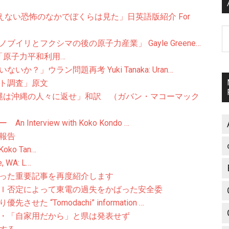
えない恐怖のなかでぼくらは見た」日英語版紹介 For
A
リとフクシマの後の原子力産業」 Gayle Greene…
naka: 「原子力平和利用…
」ウラン問題再考 Yuki Tanaka: Uran…
ト調査」原文
縄は沖縄の人々に返せ」和訳 （ガバン・マコーマック
erview with Koko Kondo …
報告
 Koko Tan…
e, WA: L…
った重要記事を再度紹介します
Ｉ否定によって東電の過失をかばった安全委
“Tomodachi” information …
・「自家用だから」と県は発表せず