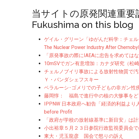
当サイトの原発関連重要記事 Imp
Fukushima on this blog
ゲイル・グリーン「ゆがんだ科学：チェルノブイ
The Nuclear Power Industry After Chernoby
「原発事故の際にIAEAに忠告を求めては
10mSVでガン有意増加：カナダ研究（松
チェルノブイリ事故による放射性物質で
Ｙ・バンダシェフスキー
ベラルーシ･ゴメリでの子どもの非ガン性
藤岡惇： 福島で進行中の核の大惨事をど
IPPNW 日本政府へ勧告「経済的利益より人々の健康を」
before Profit
「政府が学校の放射線基準に新目安」は計
小出裕章５月２３日参院行政監視委員会で
東大・児玉龍彦 国会で怒りの訴え