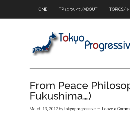
Skip
Skip
Skip
HOME
TP について/ABOUT
TOPICS/
to
to
to
main
primary
footer
content
sidebar
From Peace Philoso
Fukushima…)
March 13, 2012
by
tokyoprogressive
Leave a Comm