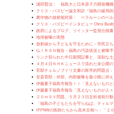
浦田賢治： 福島大と日本原子力開発機構
クリス・バズビー論文和訳『福島の破局的
農作物の放射能対策： ベラルーシのベル
クリス・バズビーインタビュー Chris Busby I
政府によるブログ、ツイッター監視仕様書
地球被曝の実態
放射線から子どもを守るために－市民立ち
仏ＩＲＳＮ報告－福島の汚染状況と被曝予
リンク切られた中日新聞記事と、深刻な土
４月４日ＮＨＫニュースで流れた未公開の
官邸チェルノブイリ文書の医学的問題点：
安斎育郎：外部、内部被曝を最小限に抑え
伊藤夏子福島市報告ＩＩ「見えないものと
伊藤夏子福島市報告「見えないものが人々
２０ｍＳＶ問題、５月２３日文科省前行動
「福島の子どもたちを守らねば」ティルマ
IPPNWの医師たちから高木文相へ：「２