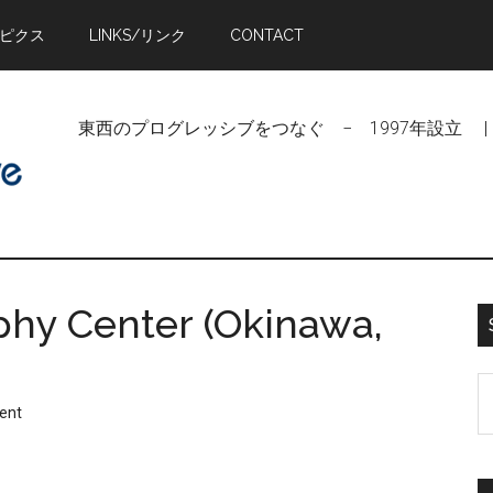
トピクス
LINKS/リンク
CONTACT
東西のプログレッシブをつなぐ − 1997年設立 | Linking Pr
phy Center (Okinawa,
S
ent
t
si
...