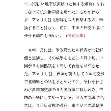
イル試射や 地下核実験（と称する爆発）をお
こなって核兵器開発を進めたにもかかわら
ず、アメリカは北朝鮮を武力攻撃する方に転
換することはなく、逆に、中国の外交手 腕に
任せる傾向を強めた。（
関連記事
）
今年１月には、米政府のヒル代表が北朝鮮
側と交渉し、その成果をもとに２月中旬、中
国が６カ国協議を主導して合意を成立させ
た。アメリカ は、自国が努力して２国間交渉
で北朝鮮との話をまとめたのに、それをわざ
わざ多国間交渉の６カ国協議に持ち込み、中
国の手柄にしてやっている。６カ国協議 の合
意は、金正日政権の温存、東アジアの調整役