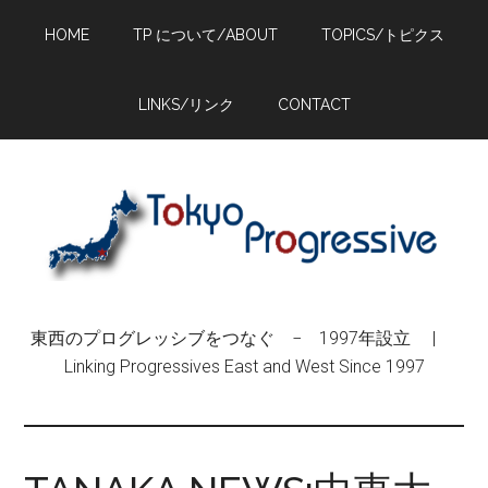
Skip
Skip
Skip
HOME
TP について/ABOUT
TOPICS/トピクス
to
to
to
main
primary
footer
content
sidebar
LINKS/リンク
CONTACT
東西のプログレッシブをつなぐ − 1997年設立 |
Linking Progressives East and West Since 1997