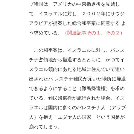
ブ諸国は、アメリカの中東撤退後を見越し
て、イスラエルに対し、２００２年にサウジ
アラビアが提案した総合和平案に同意する よ
う求めている。（
関連記事その１
、
その２
）
この和平案は、イスラエルに対し、パレス
チナ占領地から撤退するとともに、かつてイ
スラエル領内にあたる地域に住んでいて追い
出されたパ レスチナ難民が元いた場所に帰還
できるようにすること（難民帰還権）を求め
ている。難民帰還権が施行された場合、イス
ラエルは国内に多くのパレスチナ人 （アラブ
人）を抱え「ユダヤ人の国家」という国是が
崩れてしまう。