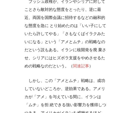
ブッシュ政権が、イランやシリアに対して
ことさら敵対的な態度をとったり、逆に最
近、両国を国際会議に招待するなどの融和的
な態度を急に とり始めたのは「いい子にして
いたら許してやる」「さもなくばイラクみた
いになる」という「アメとムチ」の戦略なの
だという説もある。イランに核開発を廃 棄さ
せ、シリアにはヒズボラ支援をやめさせるた
めの戦略なのだという。（
関連記事
）
しかし、この「アメとムチ」戦略は、成功
していないどころか、逆効果である。アメリ
カが「アメ」を与えている間に、イランは
「ムチ」を拒 絶できる強い影響力を獲得しつ
つある。アメリカがイランを威嚇するほど、