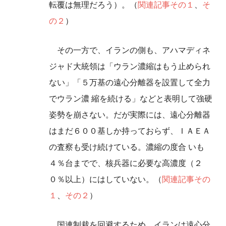
転覆は無理だろう）。（
関連記事その１
、
そ
の２
）
その一方で、イランの側も、アハマディネ
ジャド大統領は「ウラン濃縮はもう止められ
ない」「５万基の遠心分離器を設置して全力
でウラン濃 縮を続ける」などと表明して強硬
姿勢を崩さない。だが実際には、遠心分離器
はまだ６００基しか持っておらず、ＩＡＥＡ
の査察も受け続けている。濃縮の度合 いも
４％台までで、核兵器に必要な高濃度（２
０％以上）にはしていない。（
関連記事その
１
、
その２
）
国連制裁を回避するため、イランは遠心分