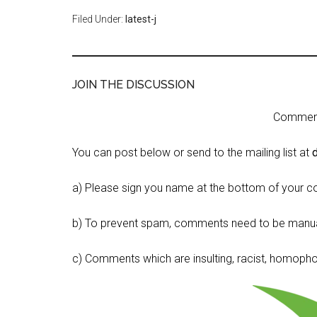
Filed Under:
latest-j
JOIN THE DISCUSSION
Comment 
You can post below or send to the mailing list at
a) Please sign you name at the bottom of your c
b) To prevent spam, comments need to be manua
c) Comments which are insulting, racist, homophobi