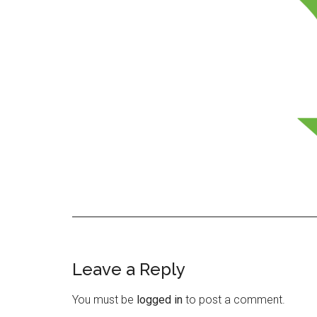
Leave a Reply
Reader
Interactions
You must be
logged in
to post a comment.