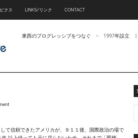
トピクス
LINKS/リンク
CONTACT
東西のプログレッシブをつなぐ − 1997年設立 | Linking Pr
ment
S
t
si
役として信頼できたアメリカが、９１１後、国際政治の場で
...
５年 以上経っても元に戻らないため、それまで「覇権