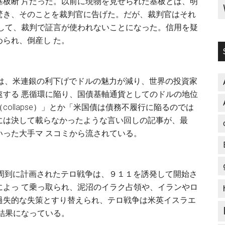
基板断 片だった。以前に現物を見せられた基板とは、明
驚き、そのことを裁判官に告げた。だが、裁判官はそれ
として、裁判で証言が使われないことになった。信用を疑
られ、倒産し た。
ちは、米連銀の利下げでドルの魅力が減り、世界の投資家
速する 悪循環に陥り、国債基軸通貨としてのドルの地位
ollapse）」とか「米国債は債務不履行に陥るのでは
には決して載らなかったような言い回しの記事が、最
った大手マ スコミから流されている。
て周到に計画されたテロ戦争は、９１１を誘発して開始さ
によっ て乗っ取られ、泥沼のイラク占領や、イランやロ
過失的な失策とすり替えられ、テロ戦争は米英イスラエ
結果になっている。