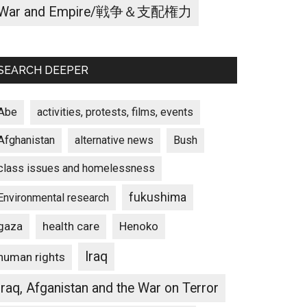
War and Empire/戦争＆支配権力
SEARCH DEEPER
Abe
activities, protests, films, events
Afghanistan
alternative news
Bush
class issues and homelessness
fukushima
Environmental research
gaza
Henoko
health care
Iraq
human rights
Iraq, Afganistan and the War on Terror