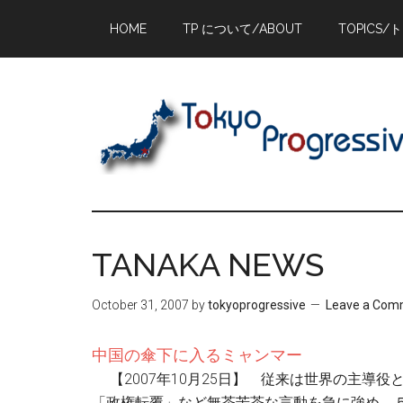
Skip
Skip
Skip
HOME
TP について/ABOUT
TOPICS/
to
to
to
main
primary
footer
content
sidebar
TANAKA NEWS
October 31, 2007
by
tokyoprogressive
Leave a Com
中国の傘下に入るミャンマー
【2007年10月25日】 従来は世界の主導
「政権転覆」など無茶苦茶な言動を急に強め、