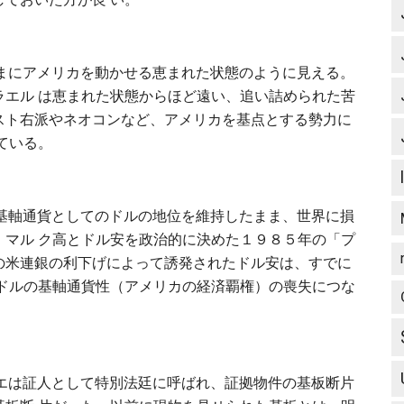
ままにアメリカを動かせる恵まれた状態のように見える。
ラエル は恵まれた状態からほど遠い、追い詰められた苦
スト右派やネオコンなど、アメリカを基点とする勢力に
ている。
、基軸通貨としてのドルの地位を維持したまま、世界に損
・マル ク高とドル安を政治的に決めた１９８５年の「プ
の米連銀の利下げによって誘発されたドル安は、すでに
はドルの基軸通貨性（アメリカの経済覇権）の喪失につな
リエは証人として特別法廷に呼ばれ、証拠物件の基板断片