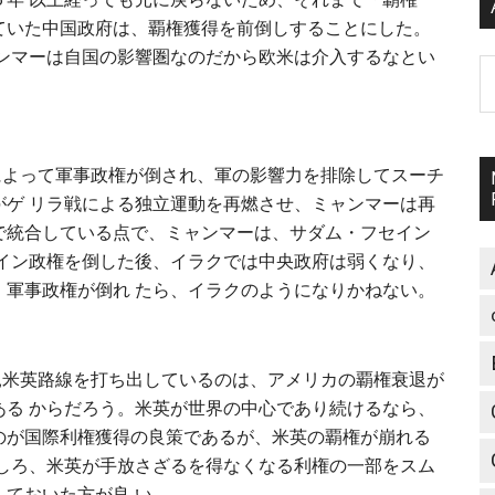
ていた中国政府は、覇権獲得を前倒しすることにした。
ャンマーは自国の影響圏なのだから欧米は介入するなとい
A
動によって軍事政権が倒され、軍の影響力を排除してスーチ
がゲ リラ戦による独立運動を再燃させ、ミャンマーは再
で統合している点で、ミャンマーは、サダム・フセイン
セイン政権を倒した後、イラクでは中央政府は弱くなり、
、軍事政権が倒れ たら、イラクのようになりかねない。
で親米英路線を打ち出しているのは、アメリカの覇権衰退が
ある からだろう。米英が世界の中心であり続けるなら、
のが国際利権獲得の良策であるが、米英の覇権が崩れる
むしろ、米英が手放さざるを得なくなる利権の一部をスム
ておいた方が良 い。