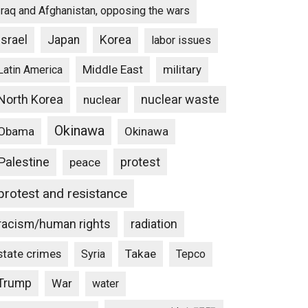
Iraq and Afghanistan, opposing the wars
Israel
Japan
Korea
labor issues
Middle East
military
Latin America
North Korea
nuclear waste
nuclear
Okinawa
Obama
Okinawa
Palestine
protest
peace
protest and resistance
racism/human rights
radiation
state crimes
Takae
Syria
Tepco
Trump
War
water