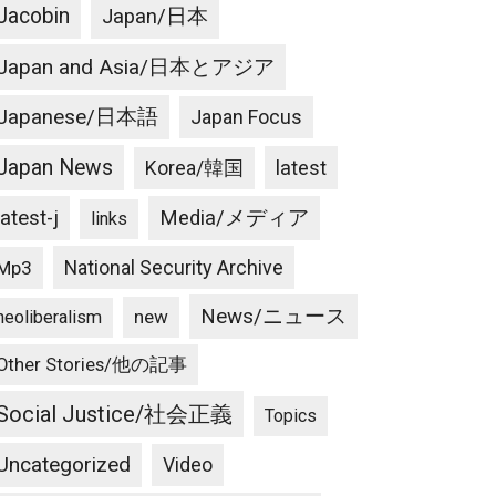
Jacobin
Japan/日本
Japan and Asia/日本とアジア
Japanese/日本語
Japan Focus
Japan News
latest
Korea/韓国
latest-j
Media/メディア
links
National Security Archive
Mp3
News/ニュース
new
neoliberalism
Other Stories/他の記事
Social Justice/社会正義
Topics
Uncategorized
Video