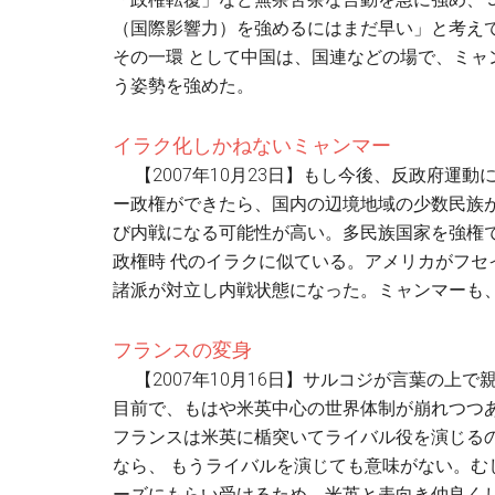
（国際影響力）を強めるにはまだ早い」と考え
その一環 として中国は、国連などの場で、ミ
う姿勢を強めた。
イラク化しかねないミャンマー
【2007年10月23日】もし今後、反政府運
ー政権ができたら、国内の辺境地域の少数民族
び内戦になる可能性が高い。多民族国家を強権
政権時 代のイラクに似ている。アメリカがフ
諸派が対立し内戦状態になった。ミャンマーも
フランスの変身
【2007年10月16日】サルコジが言葉の上
目前で、もはや米英中心の世界体制が崩れつつ
フランスは米英に楯突いてライバル役を演じる
なら、 もうライバルを演じても意味がない。
ーズにもらい受けるため、米英と表向き仲良くし