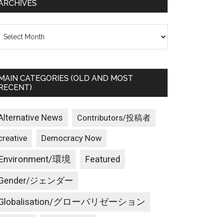
ARCHIVES
rchives
MAIN CATEGORIES (OLD AND MOST
RECENT)
Alternative News
Contributors/投稿者
creative
Democracy Now
Environment/環境
Featured
Gender/ジェンダー
Globalisation/グローバリゼーション