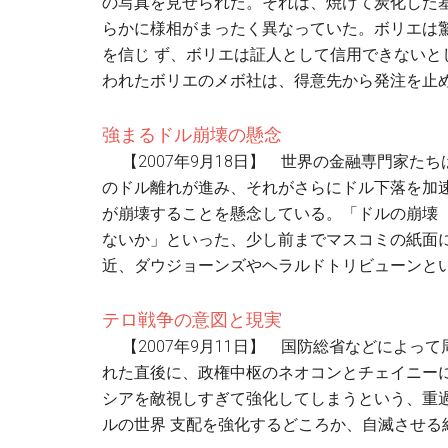
の写真を見せられた。それは、焼けて炭化した
らかに様相がまったく異なっていた。ボリエは
を信じ ず、ボリエは証人として信用できない
われたボリエのメボ社は、得意先から発注を止め
強まるドル崩壊の懸念
【2007年9月18日】 世界の金融専門家た
のドル離れが進み、それがさらにドル下落を加
が崩壊することを懸念している。「ドルの崩壊（c
ないか」といった、少し前までマスコミの紙面
近、ダウジョーンズやヘラルドトリビューンとい
テロ戦争の意図と現実
【2007年9月11日】 国防総省などによっ
れた直後に、政権中枢のネオコンとチェイニー
シアを敵視しすぎて強化してしまうという、重
ルの世界 支配を強化するどころか、自滅させる