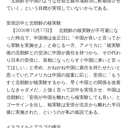
「北朝鮮を中国のような社会主義市場経済に軟着陸させ
ていく」という目標が実現していないからである。
安倍訪中と北朝鮮の核実験
【2006年10月17日】 北朝鮮の核実験が不可避にな
った時点で、中国側は金正日に「中国が良いと言ってか
ら実験を実施せよ」と命じる一方、アメリカに「核実験
後の北朝鮮との交渉に中国が責任を持つから、その代わ
り日本の安倍に、首相になったらすぐ中国に来いと言っ
てほしい」と求め、かねがね中国に責任を持たせたいと
思っていたアメリカは中国の提案に応じ、安倍に「もう
すぐ北朝鮮が核実験するから、早く中国との関係を改善
しなきゃダメだ」と強く言って訪中を実現させ、中国は
北朝鮮に「安倍が中国を離れたら核実験しても良い」と
ゴーサインを出し、核実験は安倍が北京から離れた半日
後に実施された、というのが私の仮説である。
イスラエルとアラブの接近