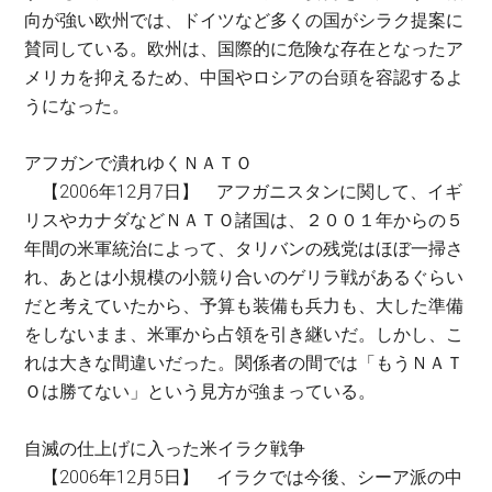
向が強い欧州では、ドイツなど多くの国がシラク提案に
賛同している。欧州は、国際的に危険な存在となったア
メリカを抑えるため、中国やロシアの台頭を容認するよ
うになった。
アフガンで潰れゆくＮＡＴＯ
【2006年12月7日】 アフガニスタンに関して、イギ
リスやカナダなどＮＡＴＯ諸国は、２００１年からの５
年間の米軍統治によって、タリバンの残党はほぼ一掃さ
れ、あとは小規模の小競り合いのゲリラ戦があるぐらい
だと考えていたから、予算も装備も兵力も、大した準備
をしないまま、米軍から占領を引き継いだ。しかし、こ
れは大きな間違いだった。関係者の間では「もうＮＡＴ
Ｏは勝てない」という見方が強まっている。
自滅の仕上げに入った米イラク戦争
【2006年12月5日】 イラクでは今後、シーア派の中