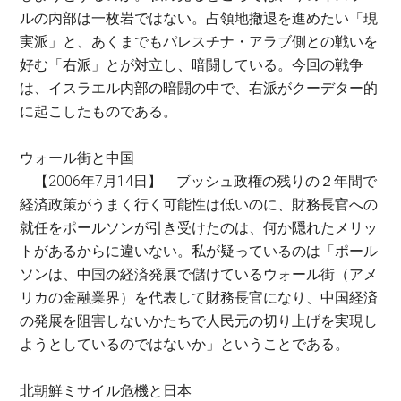
ルの内部は一枚岩ではない。占領地撤退を進めたい「現
実派」と、あくまでもパレスチナ・アラブ側との戦いを
好む「右派」とが対立し、暗闘している。今回の戦争
は、イスラエル内部の暗闘の中で、右派がクーデター的
に起こしたものである。
ウォール街と中国
【2006年7月14日】 ブッシュ政権の残りの２年間で
経済政策がうまく行く可能性は低いのに、財務長官への
就任をポールソンが引き受けたのは、何か隠れたメリッ
トがあるからに違いない。私が疑っているのは「ポール
ソンは、中国の経済発展で儲けているウォール街（アメ
リカの金融業界）を代表して財務長官になり、中国経済
の発展を阻害しないかたちで人民元の切り上げを実現し
ようとしているのではないか」ということである。
北朝鮮ミサイル危機と日本