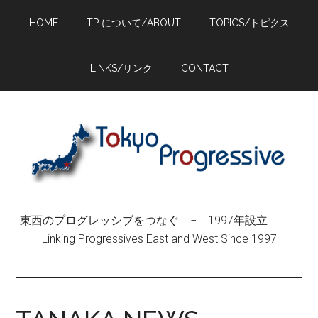
Skip
Skip
Skip
HOME
TP について/ABOUT
TOPICS/トピクス
to
to
to
main
primary
footer
content
sidebar
LINKS/リンク
CONTACT
東西のプログレッシブをつなぐ − 1997年設立 |
Linking Progressives East and West Since 1997