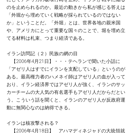
のを止められるのか。最近の動きから私が感じる答えは
「外堀から埋めていく戦略が採られているのではない
か」ということだ。「外堀」とは、世界各地の親米国
や、アメリカにとって重要な国々のことで、堀を埋め立
てる材料は札束、つまり経済である。
イラン訪問記（２）民族の網の目
【2006年4月21日】・・・テヘランで聞いた小話に
「アゼリ人はすでにイランを支配している」というのが
ある。最高権力者のハメネイ師はアゼリ人の血が入って
おり、イラン経済界ではアゼリ人が強く、イランのサッ
カーチームの大人気の有名選手もアゼリ人だからだとい
う。こういう話を聞くと、イランのアゼリ人が反政府運
動に無関心なのは納得できる。
イランは核攻撃される？
【2006年4月18日】 アハマディネジャドの大統領就