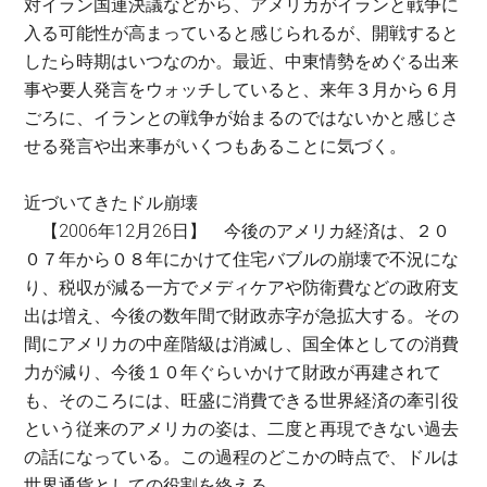
対イラン国連決議などから、アメリカがイランと戦争に
入る可能性が高まっていると感じられるが、開戦すると
したら時期はいつなのか。最近、中東情勢をめぐる出来
事や要人発言をウォッチしていると、来年３月から６月
ごろに、イランとの戦争が始まるのではないかと感じさ
せる発言や出来事がいくつもあることに気づく。
近づいてきたドル崩壊
【2006年12月26日】 今後のアメリカ経済は、２０
０７年から０８年にかけて住宅バブルの崩壊で不況にな
り、税収が減る一方でメディケアや防衛費などの政府支
出は増え、今後の数年間で財政赤字が急拡大する。その
間にアメリカの中産階級は消滅し、国全体としての消費
力が減り、今後１０年ぐらいかけて財政が再建されて
も、そのころには、旺盛に消費できる世界経済の牽引役
という従来のアメリカの姿は、二度と再現できない過去
の話になっている。この過程のどこかの時点で、ドルは
世界通貨としての役割を終える。