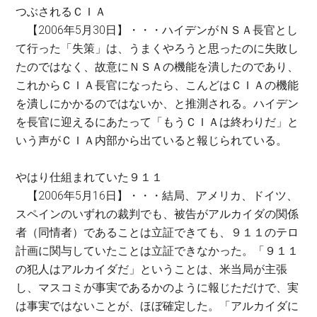
つぶされるＣＩＡ
【2006年5月30日】・・・ハイデンがＮＳＡ長官とし
て行った「失策」は、うまくやろうと思ったのに失敗し
たのではなく、故意にＮＳＡの機能を潰したのであり、
これからＣＩＡ長官になったら、こんどはＣＩＡの機能
を潰しにかかるのではないか、と推測される。ハイデン
を長官に迎えるにあたって「もうＣＩＡは終わりだ」と
いう声がＣＩＡ内部から出ていると報じられている。
やはり仕組まれていた９１１
【2006年5月16日】・・・結局、アメリカ、ドイツ、
スペインのいずれの裁判でも、被告がアルカイダの関係
者（同情者）であることは立証できても、９１１のテロ
計画に関与していたことは立証できなかった。「９１１
の犯人はアルカイダだ」ということは、米当局が主張
し、マスコミが事実であるかのように報じただけで、実
は事実ではないことが、ほぼ確定した。「アルカイダに