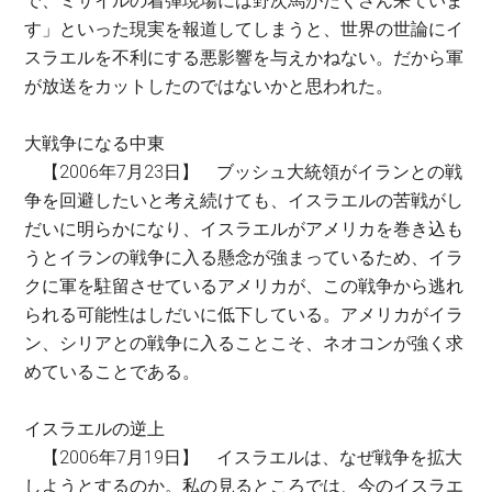
で、ミサイルの着弾現場には野次馬がたくさん来ていま
す」といった現実を報道してしまうと、世界の世論にイ
スラエルを不利にする悪影響を与えかねない。だから軍
が放送をカットしたのではないかと思われた。
大戦争になる中東
【2006年7月23日】 ブッシュ大統領がイランとの戦
争を回避したいと考え続けても、イスラエルの苦戦がし
だいに明らかになり、イスラエルがアメリカを巻き込も
うとイランの戦争に入る懸念が強まっているため、イラ
クに軍を駐留させているアメリカが、この戦争から逃れ
られる可能性はしだいに低下している。アメリカがイラ
ン、シリアとの戦争に入ることこそ、ネオコンが強く求
めていることである。
イスラエルの逆上
【2006年7月19日】 イスラエルは、なぜ戦争を拡大
しようとするのか。私の見るところでは、今のイスラエ