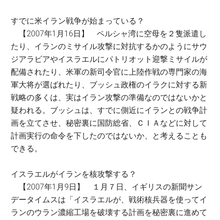
すでに米イラン戦争が始まっている？
【2007年1月16日】 ペルシャ湾に空母を２隻派遣し
たり、イランのミサイル攻撃に対抗するかのようにサウ
ジアラビアやイスラエルにパトリオット迎撃ミサイルが
配備されたり、米軍の新司令官に上陸作戦の専門家の海
軍大将が選ばれたり、ブッシュ政権のイラクに対する新
戦略の多くは、実はイラン攻撃の準備なのではないかと
疑われる。ブッシュは、すでに側近にイランとの戦争計
画を立てさせ、秘密裏に国防総省、ＣＩＡなどに対して
計画実行の命令を下したのではないか、と考えることも
できる。
イスラエルがイランを核攻撃する？
【2007年1月9日】 １月７日、イギリスの新聞サン
データイムスは「イスラエルが、戦術核兵器を使ってイ
ランのウラン濃縮工場を破壊する計画を秘密裏に進めて