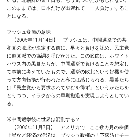
いる。北朝鮮の金正日も、もう気づいたかもしれない。
このままでは、日本だけが出遅れて「一人負け」するこ
とになる。
ブッシュ変節の意味
【2006年11月14日】 ブッシュは、中間選挙での共
和党の敗北が決定する前に、早々と負けを認め、民主党
に超党派での協調を呼びかけた。この変節は、ホワイト
ハウス内の黒幕たちが、中間選挙で負けることを想定し
て事前に考えていたもので、選挙の敗北という好機を使
って方向転換が行われたと私には感じられる。黒幕たち
は「民主党から要求されてやむを得ず」というかたちを
とりつつ、イラクからの早期撤退を実現しようとしてい
る。
米中間選挙後に世界は混乱する？
【2006年11月7日】 アメリカで、ここ数カ月の株価
上昇など経済の活況は、ブッシュ政権の「下落防止チー