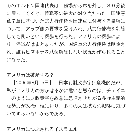
カのボルトン国連代表は、議場から席を外し、３０分後
に戻ってくると、停戦案の最大の対立点だった、国連憲
章７章に基づいた武力行使権を国連軍に付与する条項に
ついて、アラブ側の要求を受け入れ、武力行使権を削除
しても良いという譲歩を行った。アメリカの譲歩によ
り、停戦案はまとまったが、国連軍の力行使権は削除さ
れ、誰もヒズボラを武装解除しない状況が作られること
になった。
アメリカは破産する？
【2006年8月15日】 日本も財政赤字は危機的だが、
私がアメリカの方がはるかに危いと思うのは、チェイニ
ーのように財政赤字を故意に急増させたがる多極主義的
な勢力が政権中枢におり、多くの人は彼らの戦略に気づ
いてすらいないからである。
アメリカにつぶされるイスラエル