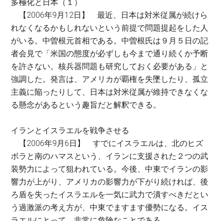
多極化と日本（１）
【2006年9月12日】 最近、日本は対米従属が続けら
れなくなるかもしれないという前提で問題提起をした人
がいる。中曽根元首相である。中曽根氏は９月５日の記
者会見で「米国の態度が必ずしも今まで通り続くか予断
を許さない。核兵器問題も研究しておく必要がある」と
強調した。発言は、アメリカが覇権を失墜したり、孤立
主義に陥ったりして、日本は対米従属が維持できなくな
る懸念があるという趣旨だと解釈できる。
イランとイスラエルを戦争させる
【2006年9月6日】 すでにイスラエルは、北のヒズ
ボラと南のハマスという、イランに支援された２つの武
装勢力によって狙われている。今後、中東でイランの影
響力が上がり、アメリカの影響力が下がり続ければ、後
ろ盾を失ったイスラエルを一気に武力で潰すべきだとい
う過激派の考え方が、中東でますます優勢になる。イス
ラエルにとって、非常に危険なことである。