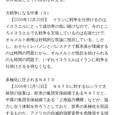
大戦争になる中東（３）
【2006年12月20日】 イランに戦争を仕掛けるのは
イスラエルにとって成功率の低い賭けなので、今のとこ
ろイスラエルでも戦争を主張しているのは右派だけで、
オルメルト政権は好戦的な世論に抵抗している。しか
し、おそらくレバノンとパレスチナで親米派が壊滅する
のは時間の問題だから、オルメルトが抵抗を続けられる
のも時間の問題で、いずれイスラエルはイランに戦争を
仕掛けざるを得なくなる。
多極化に圧されるＮＡＴＯ
【2006年12月12日】 ＮＡＴＯに対する仏シラク大
統領の提案は、欧米の集団安保組織であるＮＡＴＯと、
中露の集団安保組織である「上海協力機構」などが、協
力し合う体制を作ろうとしており、世界の多極化を容認
するものだ。アメリカの自滅的強硬姿勢を危険視する傾