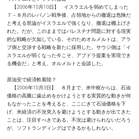
【2006年10月10日】 イスラエルを弱めてしまった
７－８月のレバノン戦争後、占領地からの撤退は危険だ
と考える世論がイスラエルで強くなり、撤退は棚上げさ
れた。だが、このままではパレスチナ問題に対する現実
的な戦略が欠如している。そのためオルメルトは、アラ
ブ側と交渉する戦略を新たに採用した。サウジ側は「イ
スラエルが弱くなった今こそ、アブドラ提案を実現でき
る機会だ」と考え、オルメルトと会談した。
原油安で経済軟着陸？
【2006年10月3日】 ８月まで、米中枢からは、石油
価格の高騰に歯止めをかけようとする実質的な動きが何
もなかったことを考えると、ここにきて石油価格を下
げ、米経済の不況突入を避けようとする動きが出てきた
ことは、注目すべきである。不況は避けられないだろう
が、ソフトランディングはできるかもしれない。