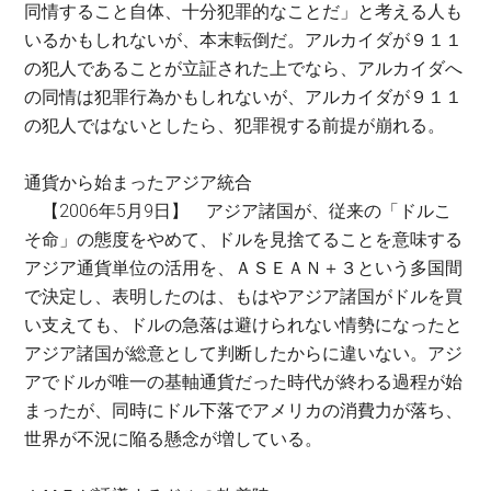
同情すること自体、十分犯罪的なことだ」と考える人も
いるかもしれないが、本末転倒だ。アルカイダが９１１
の犯人であることが立証された上でなら、アルカイダへ
の同情は犯罪行為かもしれないが、アルカイダが９１１
の犯人ではないとしたら、犯罪視する前提が崩れる。
通貨から始まったアジア統合
【2006年5月9日】 アジア諸国が、従来の「ドルこ
そ命」の態度をやめて、ドルを見捨てることを意味する
アジア通貨単位の活用を、ＡＳＥＡＮ＋３という多国間
で決定し、表明したのは、もはやアジア諸国がドルを買
い支えても、ドルの急落は避けられない情勢になったと
アジア諸国が総意として判断したからに違いない。アジ
アでドルが唯一の基軸通貨だった時代が終わる過程が始
まったが、同時にドル下落でアメリカの消費力が落ち、
世界が不況に陥る懸念が増している。