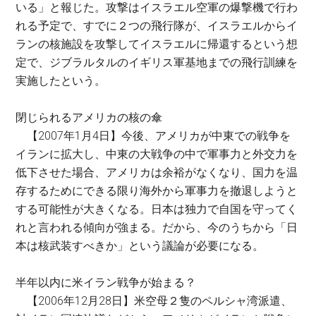
いる」と報じた。攻撃はイスラエル空軍の爆撃機で行わ
れる予定で、すでに２つの飛行隊が、イスラエルからイ
ランの核施設を攻撃してイスラエルに帰還するという想
定で、ジブラルタルのイギリス軍基地までの飛行訓練を
実施したという。
閉じられるアメリカの核の傘
【2007年1月4日】今後、アメリカが中東での戦争を
イランに拡大し、中東の大戦争の中で軍事力と外交力を
低下させた場合、アメリカは余裕がなくなり、国力を温
存するためにできる限り海外から軍事力を撤退しようと
する可能性が大きくなる。日本は独力で自国を守ってく
れと言われる傾向が強まる。だから、今のうちから「日
本は核武装すべきか」という議論が必要になる。
半年以内に米イラン戦争が始まる？
【2006年12月28日】米空母２隻のペルシャ湾派遣、