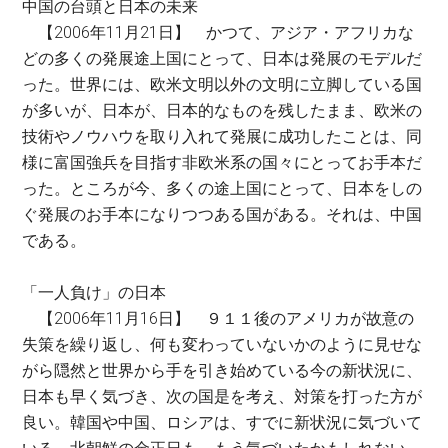
中国の台頭と日本の未来
【2006年11月21日】 かつて、アジア・アフリカな
どの多くの発展途上国にとって、日本は発展のモデルだ
った。世界には、欧米文明以外の文明に立脚している国
が多いが、日本が、日本的なものを残したまま、欧米の
技術やノウハウを取り入れて発展に成功したことは、同
様に富国強兵を目指す非欧米系の国々にとってお手本だ
った。ところが今、多くの途上国にとって、日本をしの
ぐ発展のお手本になりつつある国がある。それは、中国
である。
「一人負け」の日本
【2006年11月16日】 ９１１後のアメリカが故意の
失策を繰り返し、何も変わっていないかのように見せな
がら隠然と世界から手を引き始めている今の新状況に、
日本も早く気づき、次の国是を考え、対策を打った方が
良い。韓国や中国、ロシアは、すでに新状況に気づいて