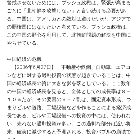
警戒させないためには、ブッシュ政権は、緊張が高まる
ごとに「北朝鮮を攻撃しない」と言い続ける必要があ
る。中国は、アメリカとの敵対は避けたいが、アジアで
の覇権国にはなりたいと考えている。ブッシュ政権は、
この中国の野心を利用して、北朝鮮問題の解決を中国に
やらせている。
中国経済の危機
【2006年6月27日】 不動産や鉄鋼、自動車、エアコ
ンなどに対する過剰投資の状態が起きていることは、中
国の経済成長の質に大きな影を落としている。ここ数年
の中国の経済成長を見ると、全体としての成長率は８－
１０％だが、その要因の６－７割は、固定資本形成、つ
まりビルや道路、工場設備などを作ることによる経済成
長である。ビルや工場設備への投資の中には、使われな
い、売れない過剰投資が多い。この過剰な部分は近い将
来、確実に減少すると予測される。投資バブルの崩壊で