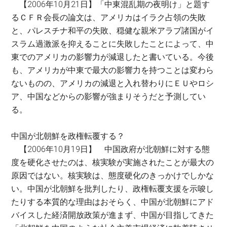
【2006年10月21日】「中東混乱期の夜明け」と題す
るＣＦＲ会長の論文は、アメリカはイラク占領の失敗
と、パレスチナ和平の失敗、穏健な親米アラブ諸国がイ
スラム過激派を抑えることに失敗したことによって、中
東でのアメリカの影響力が減退したと書いている。今後
も、アメリカが中東で最大の影響力を持つことは変わら
ないものの、アメリカの減退と入れ替わりにＥＵやロシ
ア、中国などからの影響が強まりそうだと予測してい
る。
中国が北朝鮮を政権転覆する？
【2006年10月19日】 中国政府が北朝鮮に対する態
度を硬化させたのは、核実験が実施されたことが最大の
原因ではない。核実験は、態度硬化のきっかけでしかな
い。中国が北朝鮮を批判したり、政権転覆支援を示唆し
たりする本質的な理由はおそらく、中国が北朝鮮にアド
バイスした経済開放政策が進まず、中国が目指してきた