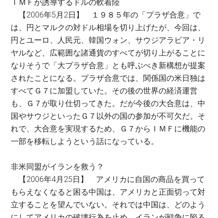
ＩＭＦが誘導するドルの軟着陸
【2006年5月2日】 １９８５年の「プラザ合意」で
は、円とマルクの対ドル相場を切り上げたが、今回は、
円とユーロ、人民元、韓国ウォン、サウジアラビア・リ
ヤルなど、広範囲な諸通貨のすべてが切り上がることに
なりそうで「大プラザ合意」とも呼ぶべき新構想が提案
されたことになる。プラザ合意では、関係国の米日独は
すべてＧ７に加盟していた。その後の世界の経済運営
も、Ｇ７が取り仕切ってきた。だが今後の大合意は、中
国やサウジといったＧ７以外の国の参加が不可欠だ。そ
れで、大合意を実現するため、Ｇ７からＩＭＦに機能の
一部を移転しようという話になっている。
非米同盟がイランを救う？
【2006年4月25日】 アメリカに自国の商品を買って
もらえなくなると困る中国は、アメリカと正面切って対
立することを望んでいない。それでは中国は、どのよう
にしてアメリカの破壊行為を止め、イランが戦争に陥る