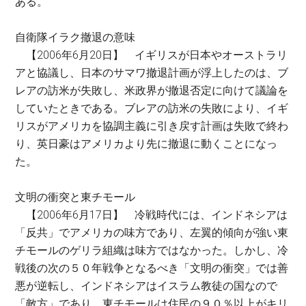
ある。
自衛隊イラク撤退の意味
【2006年6月20日】 イギリスが日本やオーストラリ
アと協議し、日本のサマワ撤退計画が浮上したのは、ブ
レアの訪米が失敗し、米政界が撤退否定に向けて議論を
していたときである。ブレアの訪米の失敗により、イギ
リスがアメリカを協調主義に引き戻す計画は失敗で終わ
り、英日豪はアメリカより先に撤退に動くことになっ
た。
文明の衝突と東チモール
【2006年6月17日】 冷戦時代には、インドネシアは
「反共」でアメリカの味方であり、左翼的傾向が強い東
チモールのゲリラ組織は味方ではなかった。しかし、冷
戦後の次の５０年戦争となるべき「文明の衝突」では善
悪が逆転し、インドネシアはイスラム教徒の国なので
「敵方」であり、東チモールは住民の９０％以上がキリ