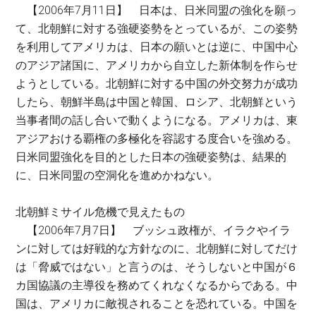
【2006年7月11日】 日本は、日米同盟の強化を願っ
て、北朝鮮に対する強硬姿勢をとっているが、この姿勢
を利用してアメリカは、日本の願いとは逆に、中国中心
のアジア諸国に、アメリカから自立した新体制を作らせ
ようとしている。北朝鮮に対する中国の外交努力が成功
したら、朝鮮半島は中国と韓国、ロシア、北朝鮮という
当事者間の話し合いで動くようになる。アメリカは、東
アジアおける覇権の多極化を容認する度合いを強める。
日米同盟強化を目的とした日本の強硬姿勢は、結果的
に、日米同盟の空洞化を進めかねない。
北朝鮮ミサイル危機で見えたもの
【2006年7月7日】 ブッシュ政権が、イラクやイラ
ンに対しては好戦的な方針なのに、北朝鮮に対してだけ
は「脅威ではない」と言うのは、そうしないと中国が６
カ国協議の主導役を務めてくれなくなるからである。中
国は、アメリカに敵視されることを恐れている。中国を