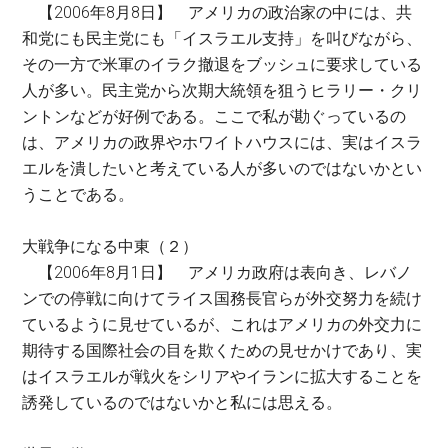
【2006年8月8日】 アメリカの政治家の中には、共
和党にも民主党にも「イスラエル支持」を叫びながら、
その一方で米軍のイラク撤退をブッシュに要求している
人が多い。民主党から次期大統領を狙うヒラリー・クリ
ントンなどが好例である。ここで私が勘ぐっているの
は、アメリカの政界やホワイトハウスには、実はイスラ
エルを潰したいと考えている人が多いのではないかとい
うことである。
大戦争になる中東（２）
【2006年8月1日】 アメリカ政府は表向き、レバノ
ンでの停戦に向けてライス国務長官らが外交努力を続け
ているように見せているが、これはアメリカの外交力に
期待する国際社会の目を欺くための見せかけであり、実
はイスラエルが戦火をシリアやイランに拡大することを
誘発しているのではないかと私には思える。