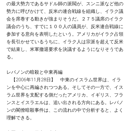
の最大勢力であるサドル師の派閥が、スンニ派など他の
勢力に呼びかけて、反米の連合戦線を組織し、イラク議
会を席巻する動きが強まりそうだ。２７５議席のイラク
議会のうち、すでに１００人の議員が、反米連合戦線に
参加する意向を表明したという。アメリカがイラク占領
を長引かせているうちに、イラク人は宗派を超えて反米
で結束し、米軍撤退要求を決議するようになりそうであ
る。
レバノンの暗殺と中東再編
【2006年11月28日】 中東のイスラム世界は、イラ
ンを中心に再編されつつある。そしてその一方で、イス
ラム世界を支配する側だったアメリカ、イギリス、フラ
ンスとイスラエルは、追い出される方向にある。レバノ
ンの閣僚暗殺事件は、この流れの中で分析すると、よく
理解できる。