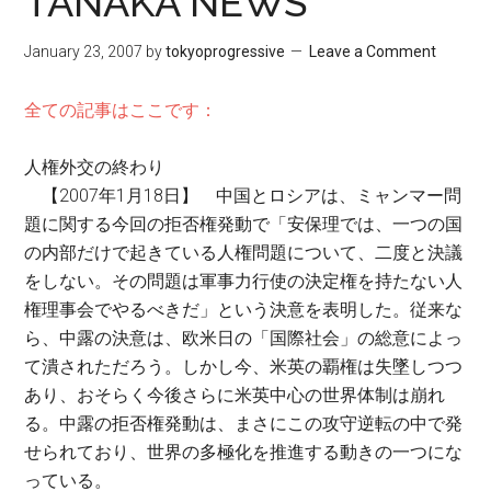
TANAKA NEWS
January 23, 2007
by
tokyoprogressive
Leave a Comment
全ての記事はここです：
人権外交の終わり
【2007年1月18日】 中国とロシアは、ミャンマー問
題に関する今回の拒否権発動で「安保理では、一つの国
の内部だけで起きている人権問題について、二度と決議
をしない。その問題は軍事力行使の決定権を持たない人
権理事会でやるべきだ」という決意を表明した。従来な
ら、中露の決意は、欧米日の「国際社会」の総意によっ
て潰されただろう。しかし今、米英の覇権は失墜しつつ
あり、おそらく今後さらに米英中心の世界体制は崩れ
る。中露の拒否権発動は、まさにこの攻守逆転の中で発
せられており、世界の多極化を推進する動きの一つにな
っている。