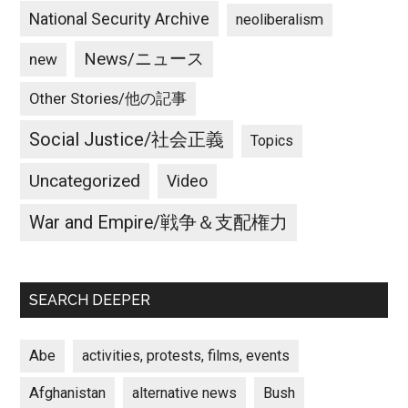
National Security Archive
neoliberalism
News/ニュース
new
Other Stories/他の記事
Social Justice/社会正義
Topics
Uncategorized
Video
War and Empire/戦争＆支配権力
SEARCH DEEPER
Abe
activities, protests, films, events
Afghanistan
alternative news
Bush