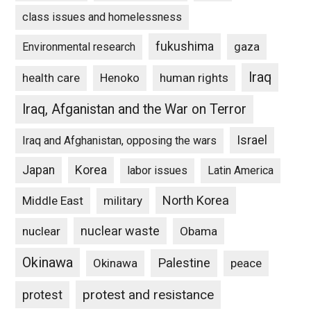
class issues and homelessness
fukushima
gaza
Environmental research
Iraq
Henoko
human rights
health care
Iraq, Afganistan and the War on Terror
Israel
Iraq and Afghanistan, opposing the wars
Japan
Korea
labor issues
Latin America
North Korea
Middle East
military
nuclear waste
nuclear
Obama
Okinawa
Palestine
Okinawa
peace
protest and resistance
protest