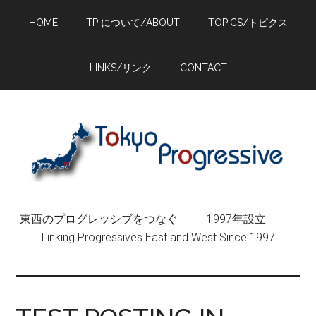
Skip
Skip
Skip
HOME
TP について/ABOUT
TOPICS/トピクス
to
to
to
main
primary
footer
content
sidebar
LINKS/リンク
CONTACT
東西のプログレッシブをつなぐ − 1997年設立 |
Linking Progressives East and West Since 1997