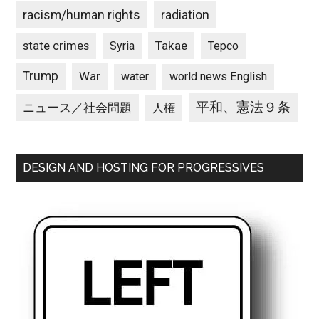
racism/human rights
radiation
state crimes
Takae
Syria
Tepco
Trump
War
water
world news English
平和、憲法９条
ニュース／社会問題
人権
DESIGN AND HOSTING FOR PROGRESSIVES