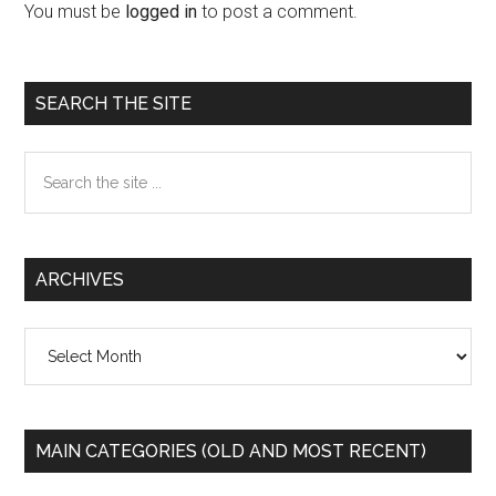
Interactions
You must be
logged in
to post a comment.
Primary
SEARCH THE SITE
Sidebar
Search
the
site
...
ARCHIVES
Archives
MAIN CATEGORIES (OLD AND MOST RECENT)