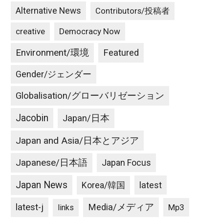
Alternative News
Contributors/投稿者
creative
Democracy Now
Environment/環境
Featured
Gender/ジェンダー
Globalisation/グローバリゼーション
Jacobin
Japan/日本
Japan and Asia/日本とアジア
Japanese/日本語
Japan Focus
Japan News
latest
Korea/韓国
latest-j
Media/メディア
Mp3
links