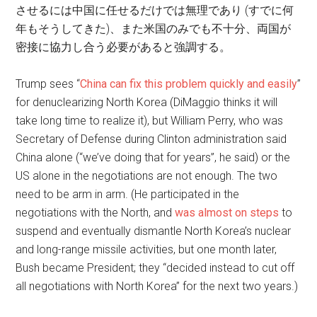
させるには中国に任せるだけでは無理であり (すでに何
年もそうしてきた)、また米国のみでも不十分、両国が
密接に協力し合う必要があると強調する。
Trump sees “
China can fix this problem quickly and easily
”
for denuclearizing North Korea (DiMaggio thinks it will
take long time to realize it), but William Perry, who was
Secretary of Defense during Clinton administration said
China alone (“we’ve doing that for years”, he said) or the
US alone in the negotiations are not enough. The two
need to be arm in arm. (He participated in the
negotiations with the North, and
was almost on steps
to
suspend and eventually dismantle North Korea’s nuclear
and long-range missile activities, but one month later,
Bush became President; they “decided instead to cut off
all negotiations with North Korea” for the next two years.)