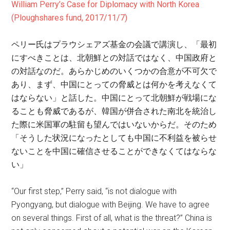
William Perry’s Case for Diplomacy with North Korea
(Ploughshares fund, 2017/11/7)
ペリー氏はプラウシェアズ基金の会議で講演し、「最初
にすべきことは、北朝鮮との対話ではなく、中国政府と
の対話なのだ。あらかじめのいくつかの合意が不可欠で
あり、まず、中国にとっての脅威とは何かを考えなくて
はならない」と話した。中国にとって北朝鮮が戦場にな
ることも脅威であるが、韓国が併合された南北を統治し
た際に米国軍の駐留も望んではいないからだ。そのため
「そうした状況になったとしても中国に不利益を被らせ
ないことを中国に確信させることができなくてはならな
い」
“Our first step,” Perry said, “is not dialogue with
Pyongyang, but dialogue with Beijing. We have to agree
on several things. First of all, what is the threat?” China is