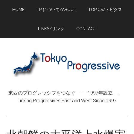
Skip
Skip
Skip
HOME
TP について/ABOUT
TOPICS/トピクス
to
to
to
main
primary
footer
content
sidebar
LINKS/リンク
CONTACT
東西のプログレッシブをつなぐ − 1997年設立 |
Linking Progressives East and West Since 1997