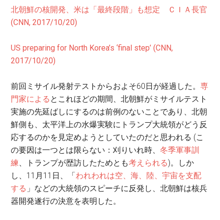
北朝鮮の核開発、米は「最終段階」も想定 ＣＩＡ長官
(CNN, 2017/10/20)
US preparing for North Korea’s ‘final step’ (CNN,
2017/10/20)
前回ミサイル発射テストからおよそ60日が経過した。
専
門家による
とこれほどの期間、北朝鮮がミサイルテスト
実施の先延ばしにするのは前例のないことであり、北朝
鮮側も、太平洋上の水爆実験にトランプ大統領がどう反
応するのかを見定めようとしていたのだと思われる (こ
の要因は一つとは限らない：刈りいれ時、
冬季軍事訓
練
、トランプが歴訪したためとも
考えられる
)。しか
し、11月11日、「
われわれは空、海、陸、宇宙を支配
する
」などの大統領のスピーチに反発し、北朝鮮は核兵
器開発遂行の決意を表明した。