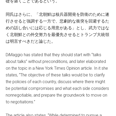
礎を築くことであるという。
同氏はさらに、「北朝鮮は核兵器開発を防衛のために遂
行させると強調する一方で、悲劇的な衝突を回避するた
めの話し合いには応じる用意がある」とし、武力ではな
く北朝鮮との外交努力を最優先させるとトランプ大統領
は明言すべきだと論じた。
DiMaggio has stated that they should start with “talks
about talks” without preconditions, and later elaborated
on the topic in a New York Times Opinion article. In it she
states, “The objective of these talks would be to clarify
the policies of each country, discuss where there might
be potential compromises and what each side considers
nonnegotiable, and prepare the groundwork to move on
to negotiations.”
The article also states, “While determined to pursue a