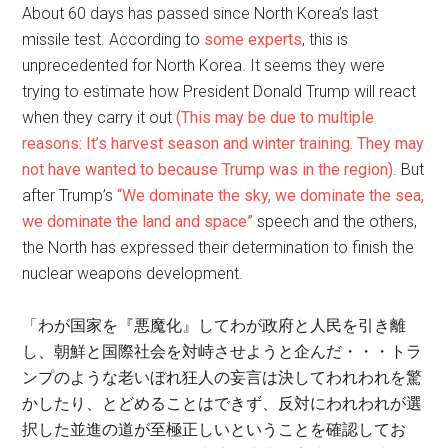
About 60 days has passed since North Korea’s last
missile test. According to
some experts
, this is
unprecedented for North Korea. It seems they were
trying to estimate how President Donald Trump will react
when they carry it out
(This may be due to multiple
reasons: It’s harvest season and winter training. They may
not have wanted to because Trump was in the region)
. But
after Trump’s
“We dominate the sky, we dominate the sea,
we dominate the land and space”
speech and the others,
the North has expressed their determination to finish the
nuclear weapons development.
「わが国家を『悪魔化』してわが政府と人民を引き離
し、朝鮮と国際社会を対峙させようと企んだ・・・トラ
ンプのような老いぼれ狂人の妄言は決してわれわれを驚
かしたり、とどめることはできず、反対にわれわれが選
択した並進の道が至極正しいということを確認してお