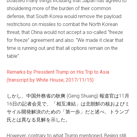
boasted many things including that Japan has agreed to
shouldering more of the burden of their common
defense, that South Korea would remove the payload
restrictions on missiles to combat the North Korean
threat; that China would not accept a so-called “freeze
for freeze” agreement and also: “We made it clear that
time is running out and that all options remain on the
table”.
Remarks by President Trump on His Trip to Asia
(transcript by White House, 2017/11/15)
しかし、
中国外務省の耿爽 (Geng Shuang) 報道官は11月
16日の記者会見で、「相互凍結」は北朝鮮の核およびミ
サイル開発解決のための「第一歩」だと述べ、トランプ
氏とは異なる見解を示した。
However, contrary to what Trump mentioned, Beijing still