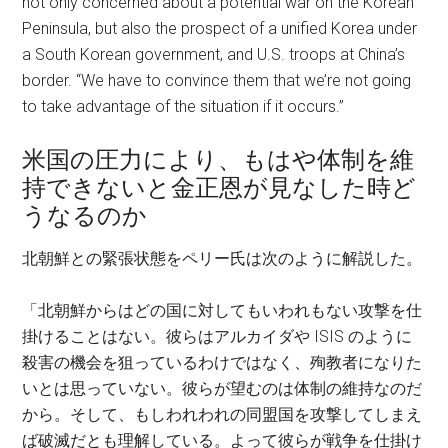
not only concerned about a potential war on the Korean
Peninsula, but also the prospect of a unified Korea under
a South Korean government, and U.S. troops at China’s
border. “We have to convince them that we’re not going
to take advantage of the situation if it occurs.”
米国の圧力により、もはや体制を維
持できないと金正恩が見なした時ど
うなるのか
北朝鮮との緊張状態をペリー氏は次のように解説した。
「北朝鮮からはどの国に対してもいわれもない攻撃を仕
掛けることはない。彼らはアルカイダや ISIS のように
殺害の機会を狙っているわけではなく、殉教者になりた
いとは思っていない。彼らが望むのは体制の維持なのだ
から。そして、もしわれわれの同盟国を攻撃してしまえ
ば破滅だとも理解している。よって彼らが戦争を仕掛け