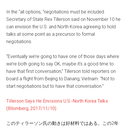
In the “all options, “negotiations must be included.
Secretary of State Rex Tillerson said on November 10 he
can envision the U.S. and North Korea agreeing to hold
talks at some point as a precursor to formal
negotiations.
“Eventually we’re going to have one of those days where
we’re both going to say OK, maybe it’s a good time to
have that first conversation,” Tillerson told reporters on
board a flight from Beijing to Danang, Vietnam. “Not to
start negotiations but to have that conversation.”
Tillerson Says He Envisions U.S.-North Korea Talks
(Bllomberg, 2017/11/10)
このティラーソン氏の動きは好材料ではある。この2年