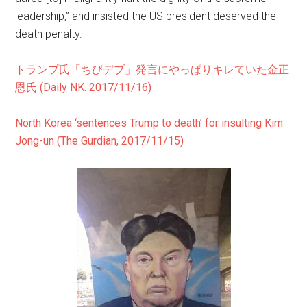
leadership,” and insisted the US president deserved the
death penalty.
トランプ氏「ちびデブ」発言にやっぱりキレていた金正
恩氏 (Daily NK. 2017/11/16)
North Korea ‘sentences Trump to death’ for insulting Kim
Jong-un (The Gurdian, 2017/11/15)