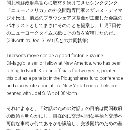
間北朝鮮政府高官らに取材を続けてきたシンクタンク
「ニューアメリカ」の外交問題専門家スザンヌ・ディマ
ジオ氏
は、前述のプラウシェアズ基金が主催した会議の
パネリストとしてまさにそのことを提案し、11月7日付
のニューヨークタイムズ紙にその旨を寄稿したのだ。
(38North の Joel S. Wit 氏との共同執筆)
Tillerson’s move can be a good factor. Suzanne
DiMaggio, a senior fellow at New America, who has been
talking to North Korean officials for two years, pointed
this out as a panelist in the Ploughshares fund conference
and also wrote about it in a New York Times article co-
penned with Joel S. Wit of 38North.
それによると、「対話のための対話」の目的は両国政府
の政策を明らかにし、潜在的に交渉可能な事柄と交渉不
可能な事柄が何であるかを議論し、交渉開始のための基