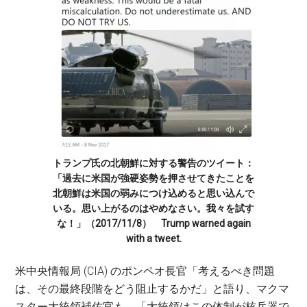
トランプ氏の北朝鮮に対する警告のツイート：
「過去に米国が強硬姿勢を押させてきたことを
北朝鮮は米国の弱みにつけ込めると思い込んで
いる。思い上がるのはやめなさい。我々を試す
な！」（2017/11/8） Trump warned again
with a tweet.
米中央情報局 (CIA) のポンペオ長官「考えるべき問題
は、その最終段階をどう阻止するかだ」と語り、マクマ
スター大統領補佐官も、「大統領はこの体制が核兵器で