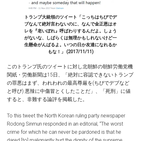
トランプ大統領のツイート「こっちはちびでデ
ブなんて絶対言わないのに、なんで金正恩はオ
レを『老いぼれ』呼ばわりするんだよ。しょう
がないな、しばらくは無理かもしれないけど一
生懸命がんばるよ。いつの日か友達になれるか
もな！」 (2017/11/11)
このトランプ氏のツイートに対し北朝鮮の朝鮮労働党機
関紙・労働新聞は15日、「絶対に容認できないトランプ
の罪悪はまず、われわれの最高尊厳を(ちびでデブなど
と呼び) 悪辣に中傷冒とくしたことだ」、「死刑」に値
すると、非難する論評を掲載した。
To this tweet the North Korean ruling party newspaper
Rodong Sinmun responded in an editorial, “The worst
crime for which he can never be pardoned is that he
dared [to] malignantly hurt the dignity of the supreme