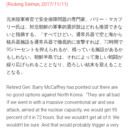
(Rodong Sinmun, 2017/11/11)
元米陸軍将官
で
安全保障問題の専門家、バリー・マカフ
リー氏は、対北朝鮮の軍事的選択肢はどれも推奨できな
いと指摘する
。「すべてひどい。通常兵器で空と海から
核兵器施設を通常兵器で徹底的に攻撃すれば、72時間で
95パーセントを抑えられるが、残っている施設があるか
もしれない。朝鮮半島では、それによって激しい戦闘が
繰り広げられることとなり、恐ろしい結末を迎えること
となる」
Retired Gen. Barry McCaffrey has pointed out there are
no good options against North Korea. “They are all bad.
If we went in with a massive conventional air and sea
attack, aimed at the nuclear capacity, we would get 95
percent of it in 72 hours. But we wouldn’t get all of it. We
wouldn’t be sure. And that would probably trigger a very