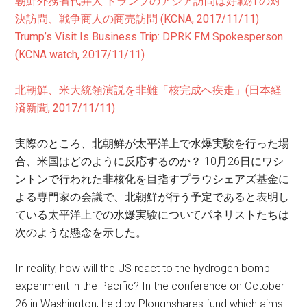
朝鮮外務省代弁人 トランプのアジア訪問は好戦狂の対
決訪問、戦争商人の商売訪問 (KCNA, 2017/11/11)
Trump’s Visit Is Business Trip: DPRK FM Spokesperson
(KCNA watch, 2017/11/11)
北朝鮮、米大統領演説を非難「核完成へ疾走」(日本経
済新聞, 2017/11/11)
実際のところ、北朝鮮が太平洋上で水爆実験を行った場
合、米国はどのように反応するのか？ 10月26日にワシ
ントンで行われた非核化を目指すプラウシェアズ基金に
よる専門家の会議で、北朝鮮が行う予定であると表明し
ている太平洋上での水爆実験についてパネリストたちは
次のような懸念を示した。
In reality, how will the US react to the hydrogen bomb
experiment in the Pacific? In the conference on October
26 in Washington, held by Ploughshares fund which aims