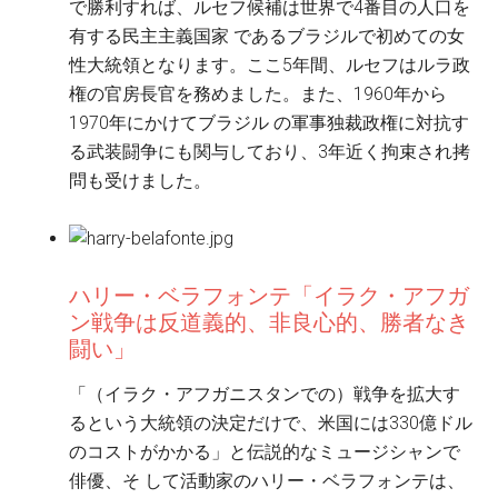
で勝利すれば、ルセフ候補は世界で4番目の人口を
有する民主主義国家 であるブラジルで初めての女
性大統領となります。ここ5年間、ルセフはルラ政
権の官房長官を務めました。また、1960年から
1970年にかけてブラジル の軍事独裁政権に対抗す
る武装闘争にも関与しており、3年近く拘束され拷
問も受けました。
ハリー・ベラフォンテ「イラク・アフガ
ン戦争は反道義的、非良心的、勝者なき
闘い」
「（イラク・アフガニスタンでの）戦争を拡大す
るという大統領の決定だけで、米国には330億ドル
のコストがかかる」と伝説的なミュージシャンで
俳優、そ して活動家のハリー・ベラフォンテは、