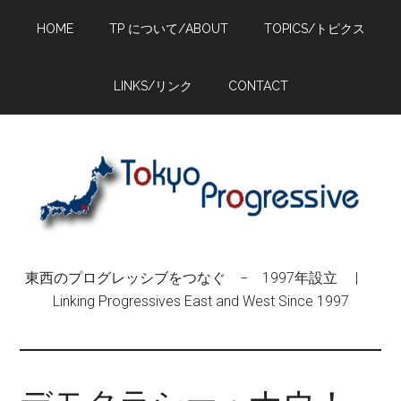
Skip
Skip
Skip
HOME
TP について/ABOUT
TOPICS/トピクス
to
to
to
main
primary
footer
content
sidebar
LINKS/リンク
CONTACT
東西のプログレッシブをつなぐ − 1997年設立 |
Linking Progressives East and West Since 1997