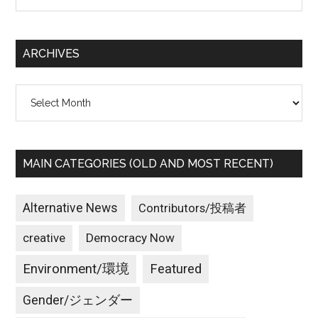
site
...
ARCHIVES
Archives
MAIN CATEGORIES (OLD AND MOST RECENT)
Alternative News
Contributors/投稿者
creative
Democracy Now
Environment/環境
Featured
Gender/ジェンダー