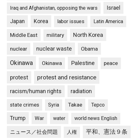
Israel
Iraq and Afghanistan, opposing the wars
Japan
Korea
labor issues
Latin America
North Korea
Middle East
military
nuclear waste
nuclear
Obama
Okinawa
Palestine
Okinawa
peace
protest and resistance
protest
racism/human rights
radiation
state crimes
Takae
Syria
Tepco
Trump
War
water
world news English
平和、憲法９条
ニュース／社会問題
人権