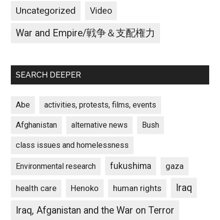
Uncategorized
Video
War and Empire/戦争＆支配権力
SEARCH DEEPER
Abe
activities, protests, films, events
Afghanistan
alternative news
Bush
class issues and homelessness
fukushima
gaza
Environmental research
Iraq
Henoko
human rights
health care
Iraq, Afganistan and the War on Terror