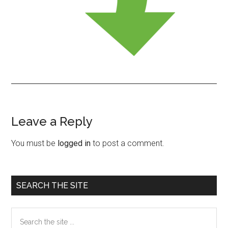
Leave a Reply
Reader
Interactions
You must be
logged in
to post a comment.
Primary
SEARCH THE SITE
Sidebar
Search
the