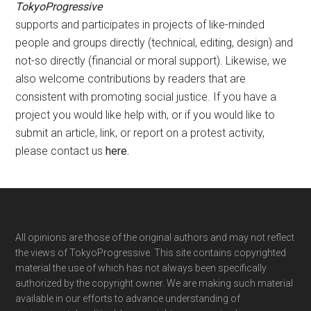
TokyoProgressive
supports and participates in projects of like-minded
people and groups directly (technical, editing, design) and
not-so directly (financial or moral support). Likewise, we
also welcome contributions by readers that are
consistent with promoting social justice. If you have a
project you would like help with, or if you would like to
submit an article, link, or report on a protest activity,
please contact us
here
.
Footer
All opinions are those of the original authors and may not reflect
the views of TokyoProgressive. This site contains copyrighted
material the use of which has not always been specifically
authorized by the copyright owner. We are making such material
available in our efforts to advance understanding of