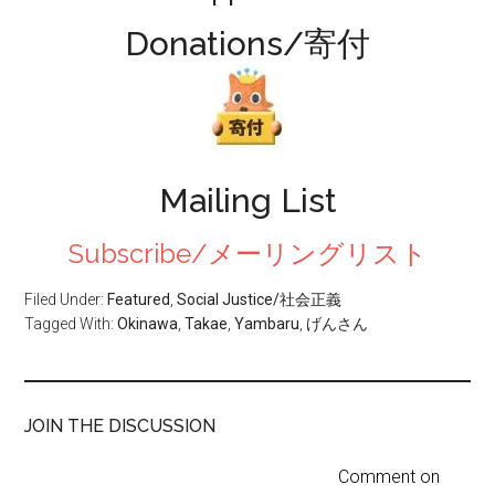
Donations/寄付
Mailing List
Subscribe/メーリングリスト
Filed Under:
Featured
,
Social Justice/社会正義
Tagged With:
Okinawa
,
Takae
,
Yambaru
,
げんさん
JOIN THE DISCUSSION
Comment on