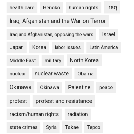
Iraq
Henoko
human rights
health care
Iraq, Afganistan and the War on Terror
Israel
Iraq and Afghanistan, opposing the wars
Japan
Korea
labor issues
Latin America
North Korea
Middle East
military
nuclear waste
nuclear
Obama
Okinawa
Palestine
Okinawa
peace
protest and resistance
protest
racism/human rights
radiation
state crimes
Takae
Syria
Tepco