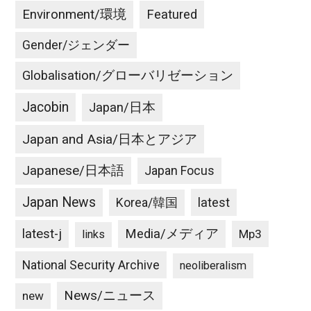
Environment/環境
Featured
Gender/ジェンダー
Globalisation/グローバリゼーション
Jacobin
Japan/日本
Japan and Asia/日本とアジア
Japanese/日本語
Japan Focus
Japan News
latest
Korea/韓国
latest-j
Media/メディア
Mp3
links
National Security Archive
neoliberalism
News/ニュース
new