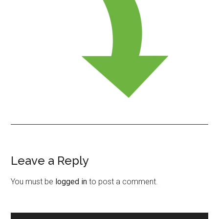
Leave a Reply
Reader
Interactions
You must be
logged in
to post a comment.