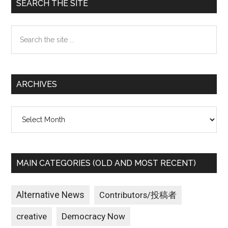
Primary
SEARCH THE SITE
Sidebar
Search
the
site
...
ARCHIVES
Archives
MAIN CATEGORIES (OLD AND MOST RECENT)
Alternative News
Contributors/投稿者
creative
Democracy Now