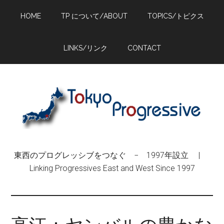
Skip
Skip
Skip
HOME
TP について/ABOUT
TOPICS/トピクス
to
to
to
main
primary
footer
content
sidebar
LINKS/リンク
CONTACT
東西のプログレッシブをつなぐ − 1997年設立 |
Linking Progressives East and West Since 1997