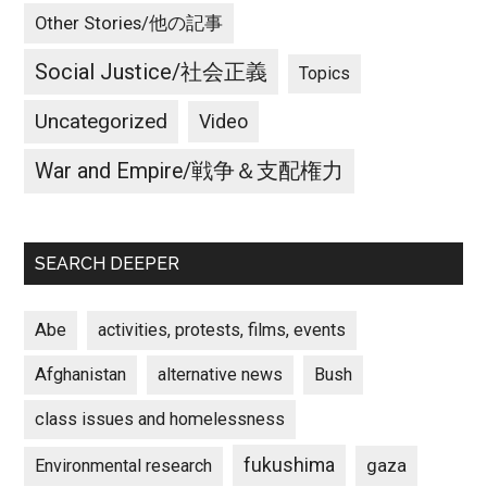
Other Stories/他の記事
Social Justice/社会正義
Topics
Uncategorized
Video
War and Empire/戦争＆支配権力
SEARCH DEEPER
Abe
activities, protests, films, events
Afghanistan
alternative news
Bush
class issues and homelessness
fukushima
gaza
Environmental research