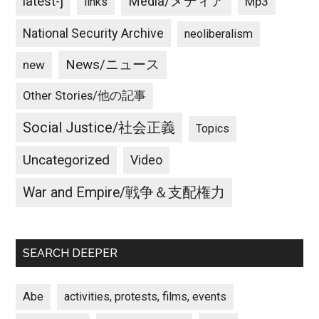
latest-j
Media/メディア
Mp3
links
National Security Archive
neoliberalism
News/ニュース
new
Other Stories/他の記事
Social Justice/社会正義
Topics
Uncategorized
Video
War and Empire/戦争＆支配権力
SEARCH DEEPER
Abe
activities, protests, films, events