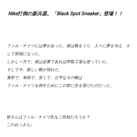
Nike打倒の新兵器。「Black Spot Sneaker」登場！！
フィル・ナイツには夢があった。彼は靴をうり、人々に夢を与え、そ
して裕福になった。
しかし一方で、彼は必要であれば搾取工場も使っていた。
そして今、新しい靴が現れた。
素朴で、単純で、安くて、公平なその靴は
フィル・ナイツを倒すためにこの世に生を受けたのだった。
皆さんはフィル・ナイツ氏をご存知だろうか？
このおっさん↓