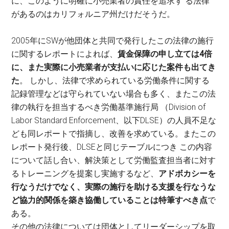
に、このように明確に小売業者の責任を追求す る法律
があるのはカリフォルニア州だけだそうだ。
2005年にSWが他団体と共同で発行したこの法律の施行
に関するレポートによれば、
賃金保障の申し立ては4倍
に、また実際に小売業者が支払いに応じた案件も出てき
た
。 しかし、法律で求められている労働条件に関する
記録管理などは守られていない場合も多く、またこの法
律の執行を担当するべき労働基準施行局 （Division of
Labor Standard Enforcement、以下DLSE）の人員不足な
ども同レポートで指摘し、改善を求めている。またこの
レポート発行後、DLSEと同じテーブルにつき この内容
について話し合い、解決策として労働監査担当者に対す
るトレーニングを提案し実施するなど、
アドボカシーを
行なうだけでなく、実際の施行を助ける支援を行なうな
ど協力的関係を築き協働していることは特筆すべき点
で
ある。
その他の法律については団体としてリーダーシップを取