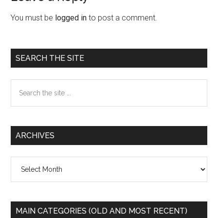
Interactions
You must be
logged in
to post a comment.
Primary
SEARCH THE SITE
Sidebar
Search
the
site
...
ARCHIVES
Archives
MAIN CATEGORIES (OLD AND MOST RECENT)