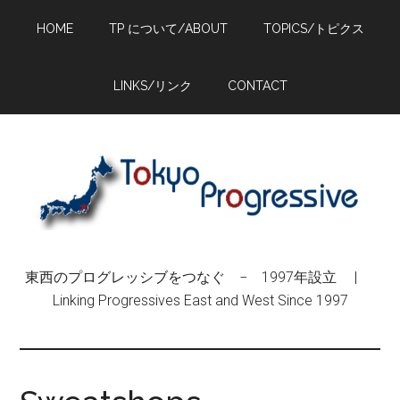
Skip
Skip
Skip
HOME
TP について/ABOUT
TOPICS/トピクス
to
to
to
main
primary
footer
content
sidebar
LINKS/リンク
CONTACT
東西のプログレッシブをつなぐ − 1997年設立 |
Linking Progressives East and West Since 1997