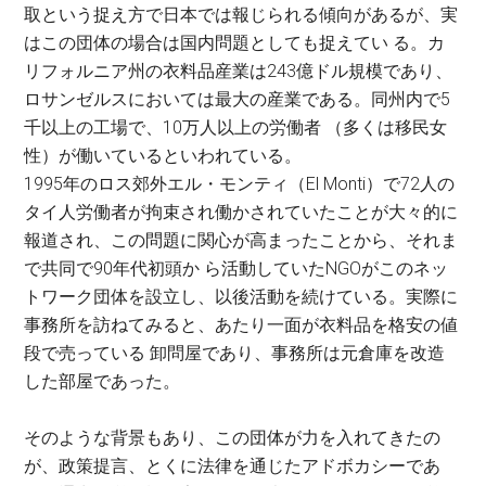
取という捉え方で日本では報じられる傾向があるが、実
はこの団体の場合は国内問題としても捉えてい る。カ
リフォルニア州の衣料品産業は243億ドル規模であり、
ロサンゼルスにおいては最大の産業である。同州内で5
千以上の工場で、10万人以上の労働者 （多くは移民女
性）が働いているといわれている。
1995年のロス郊外エル・モンティ（El Monti）で72人の
タイ人労働者が拘束され働かされていたことが大々的に
報道され、この問題に関心が高まったことから、それま
で共同で90年代初頭か ら活動していたNGOがこのネッ
トワーク団体を設立し、以後活動を続けている。実際に
事務所を訪ねてみると、あたり一面が衣料品を格安の値
段で売っている 卸問屋であり、事務所は元倉庫を改造
した部屋であった。
そのような背景もあり、この団体が力を入れてきたの
が、政策提言、とくに法律を通じたアドボカシーであ