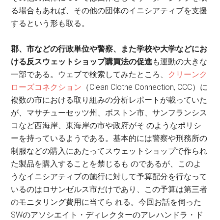
る場合もあれば、その他の団体のイニシアティブを支援
するという形も取る。
郡、市などの行政単位や警察、また学校や大学などにお
ける反スウェットショップ購買法の促進
も運動の大きな
一部である。ウェブで検索してみたところ、
クリーンク
ローズコネクション
（Clean Clothe Connection, CCC）に
複数の市における取り組みの分析レポートが載っていた
が、マサチューセッツ州、ボストン市、サンフランシス
コなど西海岸、東海岸の市や政府がそ のようなポリシ
ーを持っているようである。基本的には警察や刑務所の
制服などの購入にあたってスウェットショップで作られ
た製品を購入することを禁じるも のであるが、このよ
うなイニシアティブの施行に対して予算配分を行なって
いるのはロサンゼルス市だけであり、この予算は第三者
のモニタリング費用に当てら れる。今回お話を伺った
SWのアソシエイト・ディレクターのアレハンドラ・ド