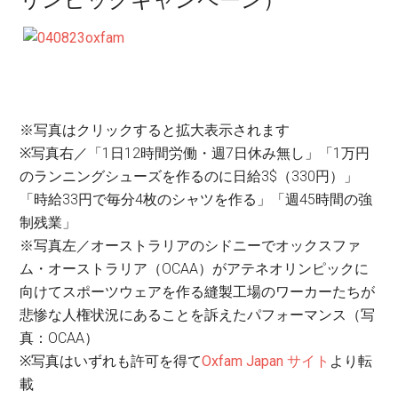
※写真はクリックすると拡大表示されます
※写真右／「1日12時間労働・週7日休み無し」「1万円
のランニングシューズを作るのに日給3$（330円）」
「時給33円で毎分4枚のシャツを作る」「週45時間の強
制残業」
※写真左／オーストラリアのシドニーでオックスファ
ム・オーストラリア（OCAA）がアテネオリンピックに
向けてスポーツウェアを作る縫製工場のワーカーたちが
悲惨な人権状況にあることを訴えたパフォーマンス（写
真：OCAA）
※写真はいずれも許可を得て
Oxfam Japan サイト
より転
載