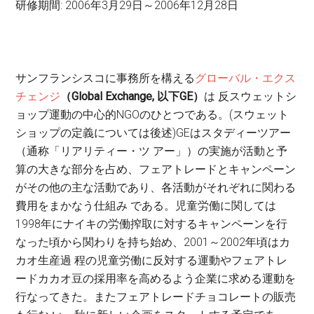
研修期間: 2006年3月29日～2006年12月28日
サンフランシスコに事務所を構える
グローバル・エクス
チェンジ
（
Global Exchange,
以下
GE
）
は 反スウェットシ
ョップ運動の中心的NGOのひとつである。(スウェット
ショップの定義については後述)GEはスタディーツアー
（通称「リアリティー・ツ アー」）の実施が活動と予
算の大きな部分を占め、フェアトレードとキャンペーン
がその他の主な活動であり、各活動がそれぞれに関わる
費用をまかなう仕組み である。児童労働に関しては
1998年にナイキの労働搾取に対するキャンペーンを行
なった頃から関わりを持ち始め、2001～2002年頃はカ
カオ生産過 程の児童労働に反対する運動やフェアトレ
ードカカオ豆の採用率を高めるよう企業に求める運動を
行なってきた。またフェアトレードチョコレートの販売