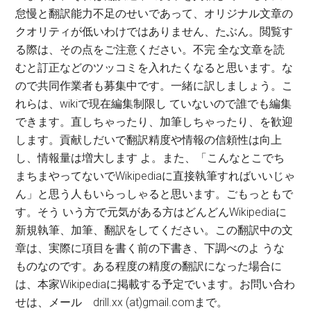
怠慢と翻訳能力不足のせいであって、オリジナル文章の
クオリティが低いわけではありません、たぶん。閲覧す
る際は、その点をご注意ください。不完 全な文章を読
むと訂正などのツッコミを入れたくなると思います。な
ので共同作業者も募集中です。一緒に訳しましょう。こ
れらは、wikiで現在編集制限し ていないので誰でも編集
できます。直しちゃったり、加筆しちゃったり、を歓迎
します。貢献しだいで翻訳精度や情報の信頼性は向上
し、情報量は増大します よ。また、「こんなとこでち
まちまやってないでWikipediaに直接執筆すればいいじゃ
ん」と思う人もいらっしゃると思います。ごもっともで
す。そう いう方で元気がある方はどんどんWikipediaに
新規執筆、加筆、翻訳をしてください。この翻訳中の文
章は、実際に項目を書く前の下書き、下調べのよ うな
ものなのです。ある程度の精度の翻訳になった場合に
は、本家Wikipediaに掲載する予定でいます。お問い合わ
せは、メール drill.xx (at)gmail.comまで。