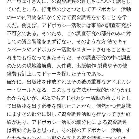
ハーヴェイさんにこの資金調達の難しさについて話をし
ていたところ、打開策のひとつとしてアドボカシー活動
の中の内容物を細かく分けて資金調達をすること を学
んだ。例えば、アドボカシー活動には事前の調査研究が
不可欠である。そのため、この調査研究の部分のみに対
しての資金調達をまず行ない、そのような方 法でキャ
ンペーンやアドボカシー活動をスタートさせることをこ
れまでも行なってきたそうだ。その調査研究の中に調査
のための現地渡航費、人件費、出版物作 製費やその他
経費も計上してドナーを探したそうである。
確かに、出版物を作成すればその後の重要なアドボカシ
ー・ツールとなる。このような方法が一般的かどうかは
わからないが、ACEでもアドボカシー活動の始 まりとし
て出版物を出す必要を感じたことから、偶然かつ無意識
にまずその部分に対して資金調達活動を行なってきた経
験があり、アドボカシー活動の細分化に よる資金調達
は有効であると思った。その後のアドボカシー活動、す
なわちキャンペーン部分を支える資金調達については、