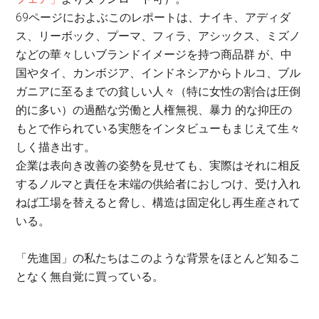
69ページにおよぶこのレポートは、ナイキ、アディダ
ス、リーボック、プーマ、フィラ、アシックス、ミズノ
などの華々しいブランドイメージを持つ商品群 が、中
国やタイ、カンボジア、インドネシアからトルコ、ブル
ガニアに至るまでの貧しい人々（特に女性の割合は圧倒
的に多い）の過酷な労働と人権無視、暴力 的な抑圧の
もとで作られている実態をインタビューもまじえて生々
しく描き出す。
企業は表向き改善の姿勢を見せても、実際はそれに相反
するノルマと責任を末端の供給者におしつけ、受け入れ
ねば工場を替えると脅し、構造は固定化し再生産されて
いる。
「先進国」の私たちはこのような背景をほとんど知るこ
となく無自覚に買っている。