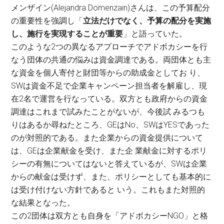
メンザイン(Alejandra Domenzain)さんは、この予算配分
の重要性を強調し「
立法だけでなく、予算の配分を実施
し、施行を実現することが重要
」と語っていた。
このような2つの異なるアプローチでアドボカシーを行
なう団体の共通の悩みは資金調達である。両団体とも主
な資金を個人寄付と財団等からの助成金としてお り、
SWは資金不足で企業キャンペーン担当者を解雇し、現
在2名で運営を行なっている。双方とも政府からの資金
調達はこれまで試みたことがないが、今後試 みるつも
りはあるか尋ねたところ、GEはNo、SWはYESであった
のが対照的である。また企業からの資金提供について
は、GEは企業献金を受け、また企 業献金に対するポリ
シーの有無についてはないと答えているが、SWは企業
からの献金は受けず、また、ポリシーとしても基本的に
は受け付けない方針であると いう。これもまた対照的
な結果となった。
この2団体は双方とも自身を「アドボカシーNGO」と格