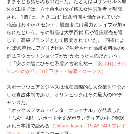
まさるとも劣らぬものだった。たとえばロサンゼルス郊
外の工場では、六十余名のタイ移民女性労働者 が監禁
され、1週7日、ときには1日20時間も働かされていた。
時給はわずか70セント、脱走者には暴力とレイプが加え
られたという。その製品は大手百貨 店や通信販売を通
じて、高級ブランドとして販売されていた。…同省によ
れば90年代にアメリカ国内で生産された高級衣料品の6
割はスウェットショップがか かわったものだという」
（「安さの陰にひそむ矛盾／古沢広祐ー
『安ければそれ
でいいのか!?』（山下惣一・編著／コモンズ）
スポーツウェアビジネスは現在国際的な大企業を中心と
した寡占体制であり、オリンピックはその最大のPRチ
ャンスだ。
「オックスファム・インターナショナル」が発表した
「PLAY FAIR」レポート全文がボランティアの手で翻訳
され日本語で読める（
Oxfam Japan 「PLAY FAIR プレイ
フェア」
よりダウンロード可）。