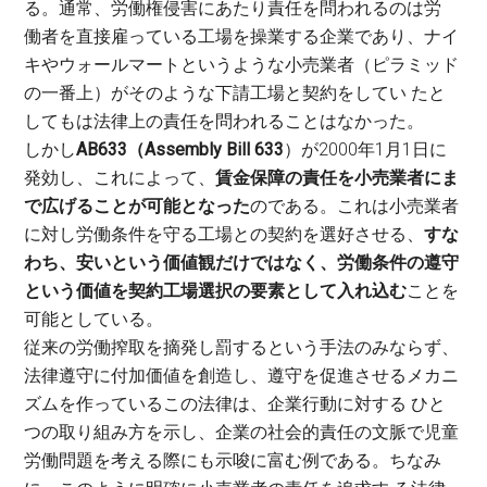
る。通常、労働権侵害にあたり責任を問われるのは労
働者を直接雇っている工場を操業する企業であり、ナイ
キやウォールマートというような小売業者（ピラミッド
の一番上）がそのような下請工場と契約をしてい たと
してもは法律上の責任を問われることはなかった。
しかし
AB633（Assembly Bill 633
）が2000年1月1日に
発効し、これによって、
賃金保障の責任を小売業者にま
で広げることが可能となった
のである。これは小売業者
に対し労働条件を守る工場との契約を選好させる、
すな
わち、安いという価値観だけではなく、労働条件の遵守
という価値を契約工場選択の要素として入れ込む
ことを
可能としている。
従来の労働搾取を摘発し罰するという手法のみならず、
法律遵守に付加価値を創造し、遵守を促進させるメカニ
ズムを作っているこの法律は、企業行動に対する ひと
つの取り組み方を示し、企業の社会的責任の文脈で児童
労働問題を考える際にも示唆に富む例である。ちなみ