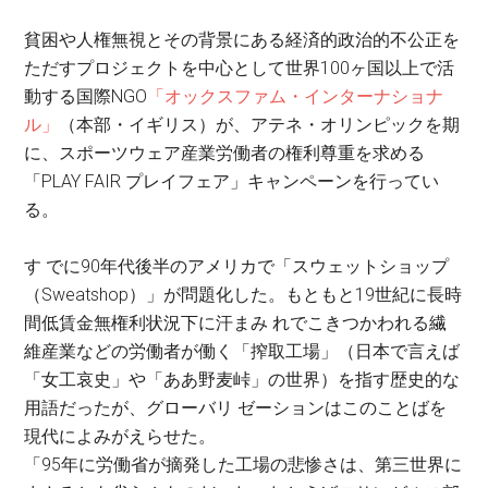
貧困や人権無視とその背景にある経済的政治的不公正を
ただすプロジェクトを中心として世界100ヶ国以上で活
動する国際NGO
「オックスファム・インターナショナ
ル」
（本部・イギリス）が、アテネ・オリンピックを期
に、スポーツウェア産業労働者の権利尊重を求める
「PLAY FAIR プレイフェア」キャンペーンを行ってい
る。
す でに90年代後半のアメリカで「スウェットショップ
（Sweatshop）」が問題化した。もともと19世紀に長時
間低賃金無権利状況下に汗まみ れでこきつかわれる繊
維産業などの労働者が働く「搾取工場」（日本で言えば
「女工哀史」や「ああ野麦峠」の世界）を指す歴史的な
用語だったが、グローバリ ゼーションはこのことばを
現代によみがえらせた。
「95年に労働省が摘発した工場の悲惨さは、第三世界に