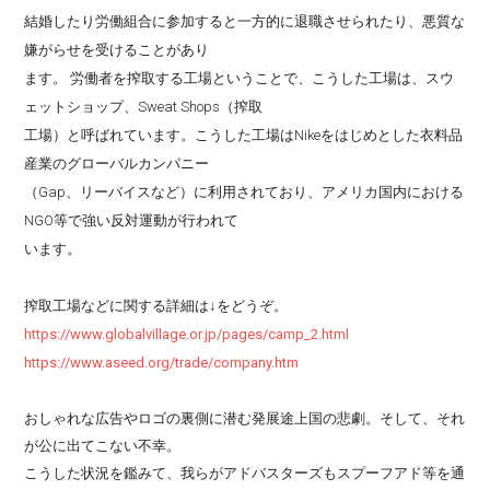
結婚したり労働組合に参加すると一方的に退職させられたり、悪質な
嫌がらせを受けることがあり
ます。 労働者を搾取する工場ということで、こうした工場は、スウ
ェットショップ、Sweat Shops（搾取
工場）と呼ばれています。こうした工場はNikeをはじめとした衣料品
産業のグローバルカンパニー
（Gap、リーバイスなど）に利用されており、アメリカ国内における
NGO等で強い反対運動が行われて
います。
搾取工場などに関する詳細は↓をどうぞ。
https://www.globalvillage.or.jp/pages/camp_2.html
https://www.aseed.org/trade/company.htm
おしゃれな広告やロゴの裏側に潜む発展途上国の悲劇。そして、それ
が公に出てこない不幸。
こうした状況を鑑みて、我らがアドバスターズもスプーフアド等を通