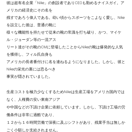
彼は超有名企業「Nike」の創設者でありCEOも勤めるナイスガイ。ア
メリカの経済史にその名を
残すであろう偉人である。幼い頃からスポーツをこよなく愛し、Nike
を設立した後は、普通の靴に
様々な機能性を持たせて従来の靴の常識を打ち破り、かつ、マイケ
ル・ジョーダン等の一流アス
リート達がその靴のCMに登場したことからNikeの靴は爆発的な人気
を獲得し、フィル氏自身も
アメリカの長者番付けに名を連ねるようになりました。し
かし、彼と
Nikeの栄光の裏には恐るべき
事実が隠されていました。
生産コストを極力少なくするためNikeは生産工場をアメリカ国内では
なく、人権費の安い東南アジア
や中国などの下請け企業に依頼しています。しかし、下請け工場の労
働条件は非常に過酷であり、
１２から１６時間労働で深夜に及ぶシフトがあり、残業手当は無しか
ごく小額しか支給されません。