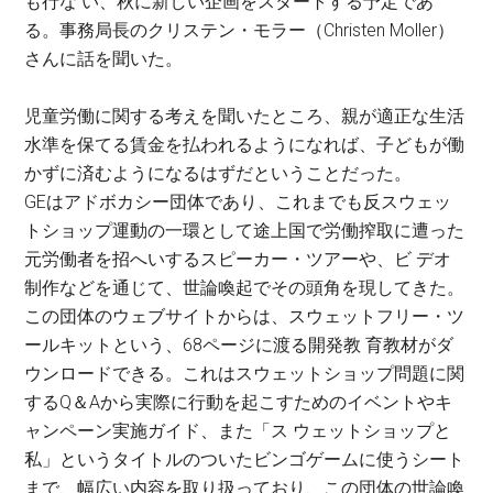
も行な い、秋に新しい企画をスタートする予定であ
る。事務局長のクリステン・モラー（Christen Moller）
さんに話を聞いた。
児童労働に関する考えを聞いたところ、親が適正な生活
水準を保てる賃金を払われるようになれば、子どもが働
かずに済むようになるはずだということだった。
GEはアドボカシー団体であり、これまでも反スウェッ
トショップ運動の一環として途上国で労働搾取に遭った
元労働者を招へいするスピーカー・ツアーや、ビ デオ
制作などを通じて、世論喚起でその頭角を現してきた。
この団体のウェブサイトからは、スウェットフリー・ツ
ールキットという、68ページに渡る開発教 育教材がダ
ウンロードできる。これはスウェットショップ問題に関
するQ＆Aから実際に行動を起こすためのイベントやキ
ャンペーン実施ガイド、また「ス ウェットショップと
私」というタイトルのついたビンゴゲームに使うシート
まで、幅広い内容を取り扱っており、この団体の世論喚