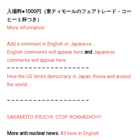
入場料●1000円（東ティモールのフェアトレード・コー
ヒー１杯つき）
More information
Add a comment in English or Japanese
.
English comments will appear here
and
Japanese
comments will appear here
– – – – – – – – – – – – – – – – – – –
How the US limits democracy in Japan, Korea and around
the world
– – – – – – – – – – – – – – – – – – –
SAKAMOTO RYUICHI: STOP ROKKASHO!!!!
More anti-nuclear news.
All here in English