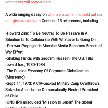
comments will appear here
A wide ranging essay on
where we can and should put our
energies as activists
Contains 15 references, including:
-Howard Zinn: “To Be Neutral, To Be Passive In A
Situation Is To Collaborate With Whatever Is Going On
-Pro-war Propaganda Machine:Media Becomes Branch of
War Effort
-Shaking Hands with Saddam Hussein: The U.S. Tilts
toward Iraq, 1980-1984
-The Suicide Economy Of Corporate Globalisation
(Monsanto)
-Sept. 11, 1973: A CIA-backed Military Coup Overthrows
Salvador Allende, the Democratically Elected President
of Chile
-UNCHR’s misguided “Mission to Japan” The global