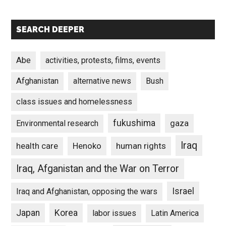
SEARCH DEEPER
Abe
activities, protests, films, events
Afghanistan
alternative news
Bush
class issues and homelessness
fukushima
gaza
Environmental research
Iraq
Henoko
human rights
health care
Iraq, Afganistan and the War on Terror
Israel
Iraq and Afghanistan, opposing the wars
Japan
Korea
labor issues
Latin America