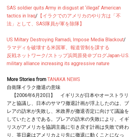
SAS soldier quits Army in disgust at ‘illegal’ American
tactics in Iraq
/
【イラクでのアメリカのやり方は「不
法」として、SAS隊員が軍を除隊】
US Miltary Destroying Ramadi, Impose Media Blackout
/
ラマディを破壊する米国軍、報道管制を課する
反戦ネットワーク/ストップ浜岡原発＠ブログ
Japan-U.S.
military alliance increasing its aggressive nature
More Stories from
TANAKA NEWS
自衛隊イラク撤退の意味
【2006年6月20日】 イギリスが日本やオーストラリ
アと協議し、日本のサマワ撤退計画が浮上したのは、ブ
レアの訪米が失敗し、米政界が撤退否定に向けて議論を
していたときである。ブレアの訪米の失敗により、イギ
リスがアメリカを協調主義に引き戻す計画は失敗で終わ
り、英日豪はアメリカより先に撤退に動くことになっ