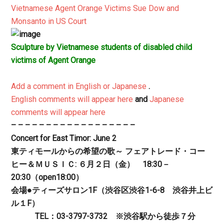
Vietnamese Agent Orange Victims Sue Dow and
Monsanto in US Court
Sculpture by Vietnamese students of disabled child
victims of Agent Orange
Add a comment in English or Japanese
.
English comments will appear here
and
Japanese
comments will appear here
– – – – – – – – – – – – – – – – – –
Concert for East Timor: June 2
東ティモールからの希望の歌～ フェアトレード・コー
ヒー＆ＭＵＳＩＣ: ６月２日（金） 18:30－
20:30（open18:00）
会場●ティーズサロン1F（渋谷区渋谷1-6-8 渋谷井上ビ
ル１F）
TEL：03-3797-3732 ※渋谷駅から徒歩７分