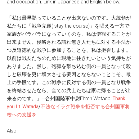
and occupation. Link in Japanese and English below.
「私は最早黙っていることが出来ないのです。大統領が
私たちに「戦争完遂( stay the course)」を唱える一方で
家族がバラバラになっていくのを、私は傍観することが
出来ません。侵略される謂れ無き人たちに対する不法か
つ反道徳的な戦争に参加することを、私は拒否します。
以前は戦友たちのために現地に往きたいという気持ちが
ありました。然し、砲弾を撃ち込む側の一員となって殺
しと破壊を更に増大させる要因とならないことこそ、最
上の手段です。この戦争に反対する側の一員となり戦争
を終結させたなら、全ての兵士たちは家に帰ることが出
来るのです。」—合州国陸軍中尉Ehren Watada:
Thank
you Lt. Watada
/
不法なイラク戦争を拒否する合州国軍将
校への支援を
Also: