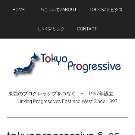
Skip
Skip
Skip
HOME
TP について/ABOUT
TOPICS/トピクス
to
to
to
main
primary
footer
content
sidebar
LINKS/リンク
CONTACT
東西のプログレッシブをつなぐ − 1997年設立 |
Linking Progressives East and West Since 1997