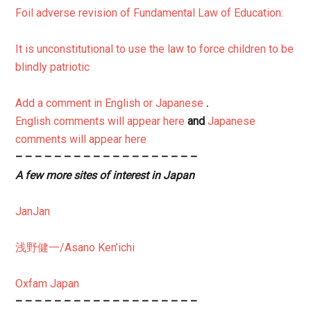
Foil adverse revision of Fundamental Law of Education:
It is unconstitutional to use the law to force children to be
blindly patriotic
Add a comment in English or Japanese
.
English comments will appear here
and
Japanese
comments will appear here
– – – – – – – – – – – – – – – – – – –
A few more sites of interest in Japan
JanJan
浅野健一/Asano Ken’ichi
Oxfam Japan
– – – – – – – – – – – – – – – – – – –