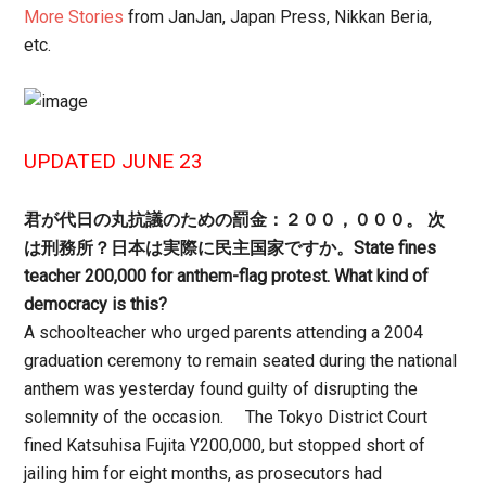
More Stories
from JanJan, Japan Press, Nikkan Beria,
etc.
UPDATED JUNE 23
君が代日の丸抗議のための罰金：２００，０００。 次
は刑務所？日本は実際に民主国家ですか。State fines
teacher 200,000 for anthem-flag protest. What kind of
democracy is this?
A schoolteacher who urged parents attending a 2004
graduation ceremony to remain seated during the national
anthem was yesterday found guilty of disrupting the
solemnity of the occasion. The Tokyo District Court
fined Katsuhisa Fujita Y200,000, but stopped short of
jailing him for eight months, as prosecutors had