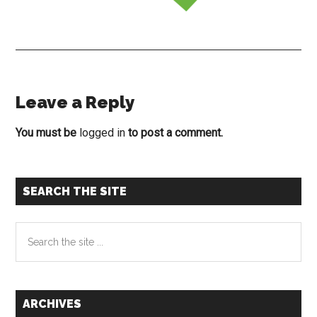
Leave a Reply
Reader
Interactions
You must be
logged in
to post a comment.
Primary
SEARCH THE SITE
Sidebar
Search
the
site
...
ARCHIVES