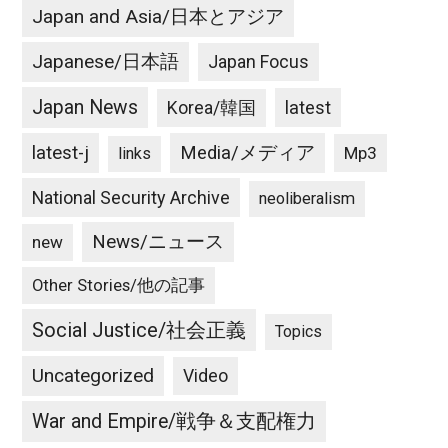
Japan and Asia/日本とアジア
Japanese/日本語
Japan Focus
Japan News
latest
Korea/韓国
latest-j
Media/メディア
Mp3
links
National Security Archive
neoliberalism
News/ニュース
new
Other Stories/他の記事
Social Justice/社会正義
Topics
Uncategorized
Video
War and Empire/戦争＆支配権力