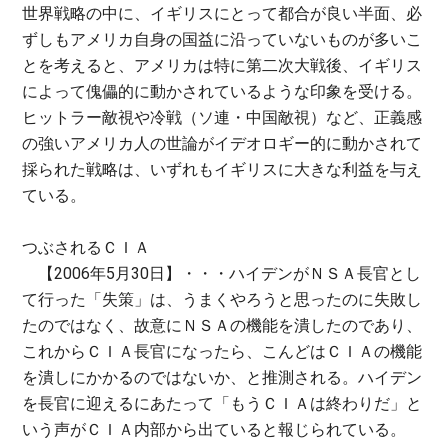
世界戦略の中に、イギリスにとって都合が良い半面、必
ずしもアメリカ自身の国益に沿っていないものが多いこ
とを考えると、アメリカは特に第二次大戦後、イギリス
によって傀儡的に動かされているような印象を受ける。
ヒットラー敵視や冷戦（ソ連・中国敵視）など、正義感
の強いアメリカ人の世論がイデオロギー的に動かされて
採られた戦略は、いずれもイギリスに大きな利益を与え
ている。
つぶされるＣＩＡ
【2006年5月30日】・・・ハイデンがＮＳＡ長官とし
て行った「失策」は、うまくやろうと思ったのに失敗し
たのではなく、故意にＮＳＡの機能を潰したのであり、
これからＣＩＡ長官になったら、こんどはＣＩＡの機能
を潰しにかかるのではないか、と推測される。ハイデン
を長官に迎えるにあたって「もうＣＩＡは終わりだ」と
いう声がＣＩＡ内部から出ていると報じられている。