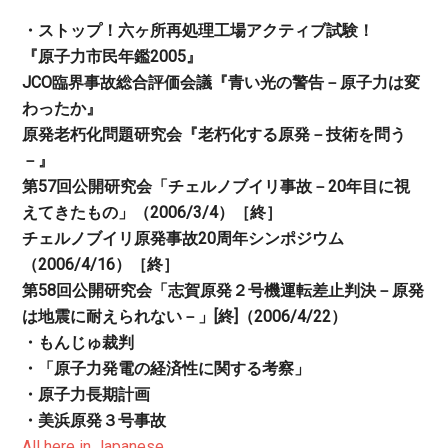
・ストップ！六ヶ所再処理工場アクティブ試験！
『原子力市民年鑑2005』
JCO臨界事故総合評価会議『青い光の警告－原子力は変
わったか』
原発老朽化問題研究会『老朽化する原発－技術を問う
－』
第57回公開研究会「チェルノブイリ事故－20年目に視
えてきたもの」（2006/3/4）［終］
チェルノブイリ原発事故20周年シンポジウム
（2006/4/16）［終］
第58回公開研究会「志賀原発２号機運転差止判決－原発
は地震に耐えられない－」[終]（2006/4/22）
・もんじゅ裁判
・「原子力発電の経済性に関する考察」
・原子力長期計画
・美浜原発３号事故
All here in Japanese