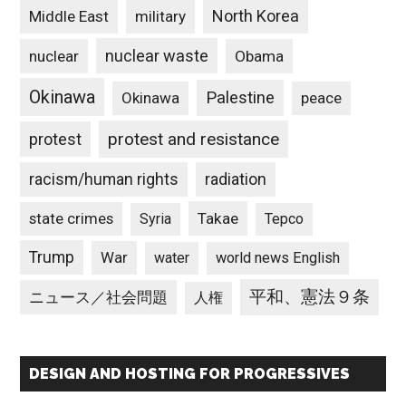
North Korea
Middle East
military
nuclear waste
nuclear
Obama
Okinawa
Palestine
Okinawa
peace
protest and resistance
protest
racism/human rights
radiation
state crimes
Takae
Syria
Tepco
Trump
War
water
world news English
平和、憲法９条
ニュース／社会問題
人権
DESIGN AND HOSTING FOR PROGRESSIVES